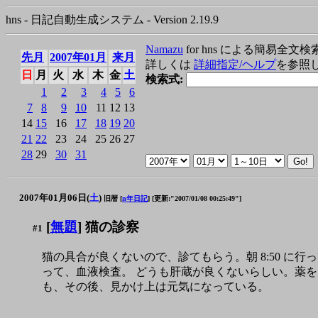
hns - 日記自動生成システム - Version 2.19.9
Namazu
for hns による簡易全文検
先月
2007年01月
来月
詳しくは
詳細指定/ヘルプ
を参照
日
月
火
水
木
金
土
検索式:
1
2
3
4
5
6
7
8
9
10
11
12
13
14
15
16
17
18
19
20
21
22
23
24
25
26
27
28
29
30
31
2007年01月06日(
土
)
旧暦 [
n年日記
]
[更新:"2007/01/08 00:25:49"]
[
無題
] 猫の診察
#1
猫の具合が良くないので、診てもらう。朝 8:50 に
って、血液検査。 どうも肝蔵が良くないらしい。薬をもら
も、その後、見かけ上は元気になっている。