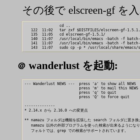
その後で elscreen-g
                cd ..

   122  11:02   tar zxf $DISTFILES/elscreen-gf-1.5.1.
   135  11:05   cd elscreen-gf-1.5.1/

   140  11:07   /usr/local/bin/emacs -batch -f batch-
   141  11:07   /usr/local/bin/emacs -batch -f batch-
wanderlust を起動:
＠
--- Wanderlust NEWS ---  press 'a' to show all NEWS

                         press 'm' to mail this NEWS 
                         press 'q' to quit

                         press 'Q' to force quit

--------------

* 2.14.x から 2.16.0 への変更点

** namazu フォルダは機能を拡張した search フォルダに置き
   namazu 以外の外部プログラムを使った検索が出来るようになり
   フォルトでは、grep での検索がサポートされています。
