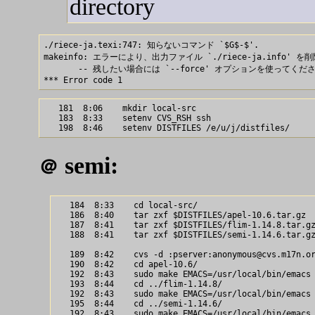
directory
./riece-ja.texi:747: 知らないコマンド `$G$-$'.

makeinfo: エラーにより、出力ファイル `./riece-ja.info' を
       -- 残したい場合には `--force' オプションを使ってくださ
   181  8:06    mkdir local-src

   183  8:33    setenv CVS_RSH ssh

semi:
＠
   184  8:33    cd local-src/

   186  8:40    tar zxf $DISTFILES/apel-10.6.tar.gz

   187  8:41    tar zxf $DISTFILES/flim-1.14.8.tar.gz
   188  8:41    tar zxf $DISTFILES/semi-1.14.6.tar.gz
   189  8:42    cvs -d :pserver:anonymous@cvs.m17n.or
   190  8:42    cd apel-10.6/

   192  8:43    sudo make EMACS=/usr/local/bin/emacs 
   193  8:44    cd ../flim-1.14.8/

   192  8:43    sudo make EMACS=/usr/local/bin/emacs 
   195  8:44    cd ../semi-1.14.6/

   192  8:43    sudo make EMACS=/usr/local/bin/emacs 