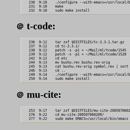
   230  9:10    ./configure --with-emacs=/usr/local/b
   231  9:10    make

t-code:
＠
   236  9:12    tar zxf $DISTFILES/tc-2.3.1.tar.gz

   237  9:12    cd tc-2.3.1/

   238  9:12    patch -s -p1 < ~/Mail/ml/tcode/1545

   239  9:12    patch -s -p1 < ~/Mail/ml/tcode/1528

   242  9:12    cd etc

   244  9:13    mv bushu.rev bushu.rev-orig

   245  9:13    cat bushu.rev-orig symbol.rev | sort 
   246  9:13    cd ..

   249  9:14    ./configure --with-emacs=/usr/local/b
mu-cite:
＠
   253  9:17    tar zxf $DISTFILES/mu-cite-2005070602
   276  9:22    cd mu-cite-200507060209/
