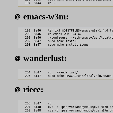
emacs-w3m:
＠
   199  8:46    tar zxf $DISTFILES/emacs-w3m-1.4.4.ta
   200  8:46    cd emacs-w3m-1.4.4/

   201  8:46    ./configure --with-emacs=/usr/local/b
   202  8:47    sudo make install

wanderlust:
＠
   204  8:47    cd ../wanderlust/

riece:
＠
   206  8:47    cd ..

   207  8:48    cvs -d :pserver:anonymous@cvs.m17n.or
   208  8:48    cvs -d :pserver:anonymous@cvs.m17n.or