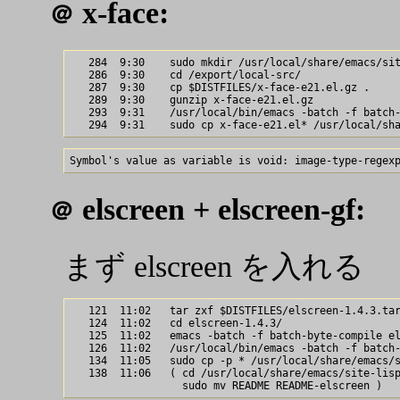
x-face:
＠
   284  9:30    sudo mkdir /usr/local/share/emacs/sit
   286  9:30    cd /export/local-src/

   287  9:30    cp $DISTFILES/x-face-e21.el.gz .

   289  9:30    gunzip x-face-e21.el.gz

   293  9:31    /usr/local/bin/emacs -batch -f batch-
elscreen + elscreen-gf:
＠
まず elscreen を入れる
   121  11:02   tar zxf $DISTFILES/elscreen-1.4.3.tar
   124  11:02   cd elscreen-1.4.3/

   125  11:02   emacs -batch -f batch-byte-compile el
   126  11:02   /usr/local/bin/emacs -batch -f batch-
   134  11:05   sudo cp -p * /usr/local/share/emacs/s
   138  11:06   ( cd /usr/local/share/emacs/site-lisp