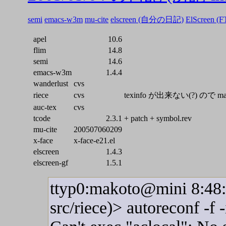
semi
emacs-w3m
mu-cite
elscreen (自分の日記)
ElScreen (F
apel
10.6
flim
14.8
semi
14.6
emacs-w3m
1.4.4
wanderlust
cvs
riece
cvs
texinfo が出来ない(?) ので ma
auc-tex
cvs
tcode
2.3.1
+ patch + symbol.rev
mu-cite
200507060209
x-face
x-face-e21.el
elscreen
1.4.3
elscreen-gf
1.5.1
ttyp0:makoto@mini 8:48:1
src/riece)> autoreconf -f -