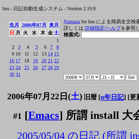
hns - 日記自動生成システム - Version 2.19.9
Namazu
for hns による簡易全文検
先月
2006年07月
来月
詳しくは
詳細指定/ヘルプ
を参照
日
月
火
水
木
金
土
検索式:
1
2
3
4
5
6
7
8
9
10
11
12
13
14
15
16
17
18
19
20
21
22
23
24
25
26
27
28
29
30
31
2006年07月22日(
土
)
旧暦 [
n年日記
]
[更新
[
Emacs
] 所謂 install 大
#1
2005/05/04 の日記 (所謂 ins