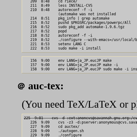
   209  8:48    cd riece/

   211  8:49    less INSTALL-CVS

   210  8:48    autoreconf -f -i

                (automake was not installed

   214  8:51    pkg_info | grep automake

   215  8:52    pushd $PKGSRC/packages/powerpc/All

   216  8:52    sudo pkg_add automake-1.9.6.tgz

   217  8:52    popd

   218  8:52    autoreconf -f -i

   219  8:52    ./configure --with-emacs=/usr/local/b
   221  8:53    setenv LANG C

   156  9:00    env LANG=ja_JP.eucJP make

   157  9:00    env LANG=ja_JP.eucJP make -i

auc-tex:
＠
(You need TeX/LaTeX or pL
225  9:01    cvs -d :ext:anoncvs@savannah.gnu.org:/c

   226  9:09    cvs -z3 -d:pserver:anonymous@cvs.sava
   227  9:09    cd auctex/

   228  9:09    ./autogen.sh

   229  9:09    ./configure
