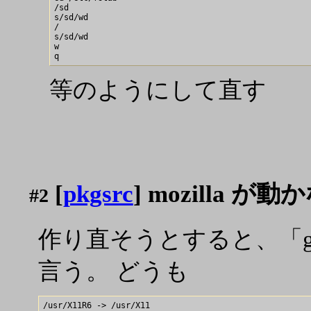
/sd

s/sd/wd

/

s/sd/wd

w

等のようにして直す
[
pkgsrc
] mozilla が動
#2
作り直そうとすると、「g
言う。 どうも