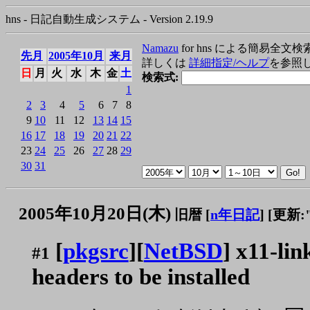
hns - 日記自動生成システム - Version 2.19.9
Namazu
for hns による簡易全文検
先月
2005年10月
来月
詳しくは
詳細指定/ヘルプ
を参照
日
月
火
水
木
金
土
検索式:
1
2
3
4
5
6
7
8
9
10
11
12
13
14
15
16
17
18
19
20
21
22
23
24
25
26
27
28
29
30
31
2005年10月20日(木)
旧暦 [
n年日記
]
[更新:"2
[
pkgsrc
][
NetBSD
] x11-lin
#1
headers to be installed