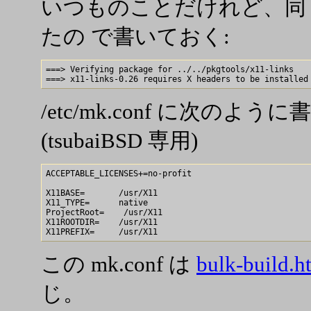
いつものことだけれど、同
たの で書いておく:
===> Verifying package for ../../pkgtools/x11-links

/etc/mk.conf に次の
(tsubaiBSD 専用)
ACCEPTABLE_LICENSES+=no-profit

X11BASE=       /usr/X11

X11_TYPE=      native

ProjectRoot=    /usr/X11

X11ROOTDIR=    /usr/X11

この mk.conf は
bulk-build.h
じ。