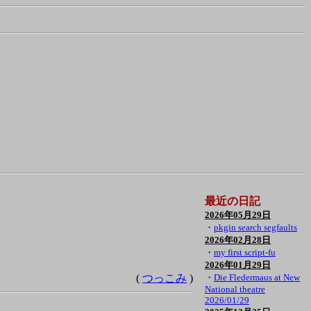
最近の日記
2026年05月29日
・
pkgin search segfaults
2026年02月28日
・
my first script-fu
2026年01月29日
(
つっこみ
)
・
Die Fledermaus at New
National theatre
2026/01/29