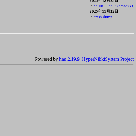
2025年12月25日
・
pbulk 11.99.3 (emacs30)
2025年11月22日
・
crash dump
Powered by
hns-2.19.9
,
HyperNikkiSystem Project