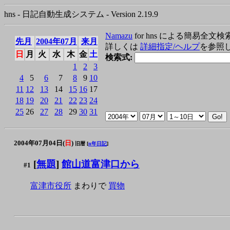
hns - 日記自動生成システム - Version 2.19.9
Namazu
for hns による簡易全文検
先月
2004年07月
来月
詳しくは
詳細指定/ヘルプ
を参照
日
月
火
水
木
金
土
検索式:
1
2
3
4
5
6
7
8
9
10
11
12
13
14
15
16
17
18
19
20
21
22
23
24
25
26
27
28
29
30
31
2004年07月04日(
日
)
旧暦 [
n年日記
]
[
無題
]
館山道富津口から
#1
富津市役所
まわりで
買物