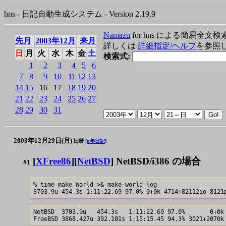
hns - 日記自動生成システム - Version 2.19.9
Namazu
for hns による簡易全文検
先月
2003年12月
来月
詳しくは
詳細指定/ヘルプ
を参照
日
月
火
水
木
金
土
検索式:
1
2
3
4
5
6
7
8
9
10
11
12
13
14
15
16
17
18
19
20
21
22
23
24
25
26
27
28
29
30
31
2003年12月29日(月)
旧暦 [
n年日記
]
[
XFree86
][
NetBSD
] NetBSD/i386 の場合
#1
% time make World >& make-world-log

NetBSD  3703.9u   454.3s   1:11:22.69 97.0%       0+0k 