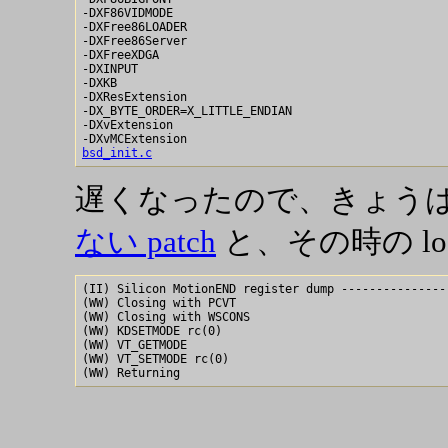
-DXF86VIDMODE

-DXFree86LOADER

-DXFree86Server

-DXFreeXDGA

-DXINPUT

-DXKB

-DXResExtension

-DX_BYTE_ORDER=X_LITTLE_ENDIAN

-DXvExtension

bsd_init.c
遅くなったので、きょう
ない patch
と、その時の lo
(II) Silicon MotionEND register dump ----------------
(WW) Closing with PCVT

(WW) Closing with WSCONS

(WW) KDSETMODE rc(0)

(WW) VT_GETMODE

(WW) VT_SETMODE rc(0)
