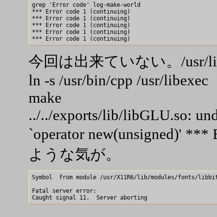
grep 'Error code' log-make-world

*** Error code 1 (continuing)

*** Error code 1 (continuing)

*** Error code 1 (continuing)

*** Error code 1 (continuing)

今回は出来ていない。/usr/libexe
ln -s /usr/bin/cpp /usr/libexec
make
../../exports/lib/libGLU.so: un
`operator new(unsigned)' 
ような気が。
Symbol  from module /usr/X11R6/lib/modules/fonts/libbit
Fatal server error:
