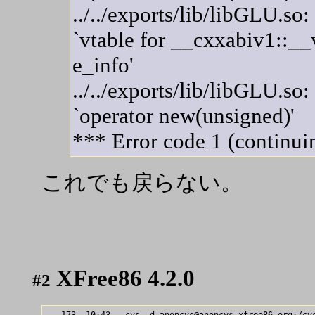
../../exports/lib/libGLU.so
`vtable for __cxxabiv1::_
e_info'
../../exports/lib/libGLU.so
`operator new(unsigned)'
*** Error code 1 (continui
これでも戻らない。
XFree86 4.2.0
#2
   173  10:43   cvs -d anoncvs@anoncvs.xfree86.org:/cvs