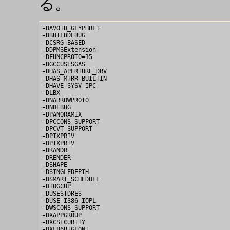
る。
-DAVOID_GLYPHBLT

-DBUILDDEBUG

-DCSRG_BASED

-DDPMSExtension

-DFUNCPROTO=15

-DGCCUSESGAS

-DHAS_APERTURE_DRV

-DHAS_MTRR_BUILTIN

-DHAVE_SYSV_IPC

-DLBX

-DNARROWPROTO

-DNDEBUG

-DPANORAMIX

-DPCCONS_SUPPORT

-DPCVT_SUPPORT

-DPIXPRIV

-DPIXPRIV

-DRANDR

-DRENDER

-DSHAPE

-DSINGLEDEPTH

-DSMART_SCHEDULE

-DTOGCUP

-DUSESTDRES

-DUSE_I386_IOPL

-DWSCONS_SUPPORT

-DXAPPGROUP

-DXCSECURITY

-DXF86BIGFONT
