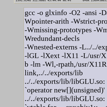
gcc -o glxinfo -O2 -ansi 
Wpointer-arith -Wstrict-pr
-Wmissing-prototypes -Wmi
Wredundant-decls
-Wnested-externs -L../../ex
-lGL -lXext -lX11 -L/usr/X
b -lm -Wl,-rpath,/usr/X11R
link,../../exports/lib
../../exports/lib/libGLU.so
`operator new[](unsigned)'
../../exports/lib/libGLU.so