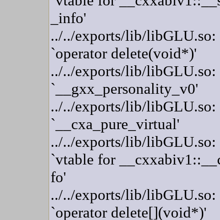
`vtable for __cxxabiv1::__
_info'
../../exports/lib/libGLU.so
`operator delete(void*)'
../../exports/lib/libGLU.so
`__gxx_personality_v0'
../../exports/lib/libGLU.so
`__cxa_pure_virtual'
../../exports/lib/libGLU.so
`vtable for __cxxabiv1::__
fo'
../../exports/lib/libGLU.so
`operator delete[](void*)'