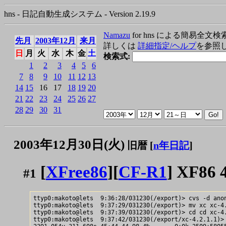
hns - 日記自動生成システム - Version 2.19.9
Namazu
for hns による簡易全文検
先月
2003年12月
来月
詳しくは
詳細指定/ヘルプ
を参照
日
月
火
水
木
金
土
検索式:
1
2
3
4
5
6
7
8
9
10
11
12
13
14
15
16
17
18
19
20
21
22
23
24
25
26
27
28
29
30
31
2003年12月30日(火)
旧暦 [
n年日記
]
[
XFree86
][
CF-R1
] XF86 4
#1
ttyp0:makoto@lets  9:36:28/031230(/export)> cvs -d anon
ttyp0:makoto@lets  9:37:29/031230(/export)> mv xc xc-4.
ttyp0:makoto@lets  9:37:39/031230(/export)> cd cd xc-4.
ttyp0:makoto@lets  9:37:42/031230(/export/xc-4.2.1.1)> 