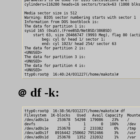
cylinders=116280 heads=16 sectors/track=63 (1008 blks
Media sector size is 512

Warning: BIOS sector numbering starts with sector 1

Information from DOS bootblock is:

The data for partition 1 is:

sysid 165 (0xa5),(FreeBSD/NetBSD/386BSD)

    start 63, size 20466747 (9993 Meg), flag 80 (acti
        beg: cyl 0/ head 1/ sector 1;

        end: cyl 1023/ head 254/ sector 63

The data for partition 2 is:

<UNUSED>

The data for partition 3 is:

<UNUSED>

The data for partition 4 is:

<UNUSED>

df -k:
＠
ttyp0:root@  16:38:56/031227(/home/makoto)# df

Filesystem  1K-blocks   Used   Avail Capacity  Mounte
/dev/ad0s1a    253678  54298  179086    23%    /

devfs               1      1       0   100%    /dev

/dev/ad0s1e    253678      2  233382     0%    /tmp

/dev/ad0s1f   8916442 250662 7952466     3%    /usr
