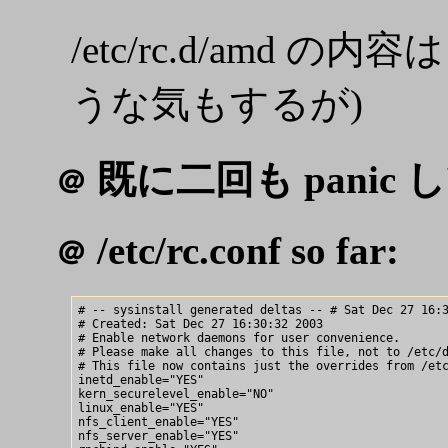
/etc/rc.d/amd 
うな気もするが)
既に二回も panic
＠
/etc/rc.conf so far:
＠
# -- sysinstall generated deltas -- # Sat Dec 27 16:3
# Created: Sat Dec 27 16:30:32 2003

# Enable network daemons for user convenience.

# Please make all changes to this file, not to /etc/d
# This file now contains just the overrides from /etc
inetd_enable="YES"

kern_securelevel_enable="NO"

linux_enable="YES"

nfs_client_enable="YES"

nfs_server_enable="YES"
