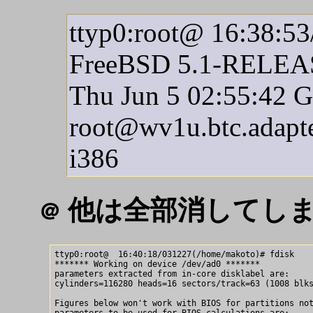
ttyp0:root@ 16:38:5
FreeBSD 5.1-RELEA
Thu Jun 5 02:55:42
root@wv1u.btc.adapte
i386
他は全部消してしまった
＠
ttyp0:root@  16:40:18/031227(/home/makoto)# fdisk

******* Working on device /dev/ad0 *******

parameters extracted from in-core disklabel are:

cylinders=116280 heads=16 sectors/track=63 (1008 blks
Figures below won't work with BIOS for partitions not
parameters to be used for BIOS calculations are:
