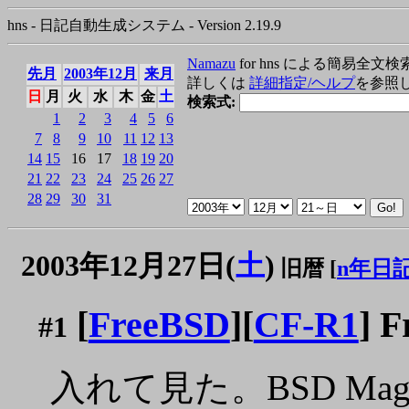
hns - 日記自動生成システム - Version 2.19.9
Namazu
for hns による簡易全文検
先月
2003年12月
来月
詳しくは
詳細指定/ヘルプ
を参照
日
月
火
水
木
金
土
検索式:
1
2
3
4
5
6
7
8
9
10
11
12
13
14
15
16
17
18
19
20
21
22
23
24
25
26
27
28
29
30
31
2003年12月27日(
土
)
旧暦 [
n年日
[
FreeBSD
][
CF-R1
] 
#1
入れて見た。BSD Maga