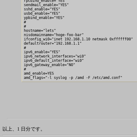
rpcbind_enable="YES"

sendmail_enable="YES"

sshd_enable="YES"

usbd_enable="YES"

ypbind_enable="YES"

#  

#

hostname="lets"

nisdomainname="hoge-foo-bar"

ifconfig_wi0="inet 192.168.1.10 netmask 0xffffff00"

defaultrouter="192.168.1.1"

#

ipv6_enable="YES"

ipv6_network_interfaces="wi0" 

ipv6_default_interface="wi0"

ipv6_gateway_enable="NO"

#

amd_enable=YES

以上、1 日分です。