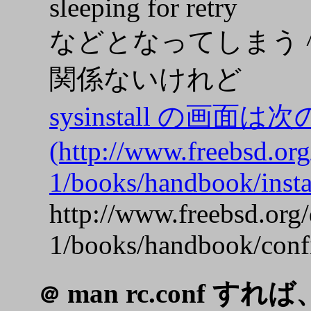
sleeping for retry
などとなってしまう 
関係ないけれど
sysinstall の画
(http://www.freebsd.o
1/books/handbook/insta
http://www.freebsd.or
1/books/handbook/conf
man rc.conf 
＠