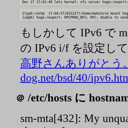
ttyp0:root@  17:04:57/031227(/home/makoto)# mount hog
もしかして IPv6 で
の IPv6 i/f を設定
高野さんありがとう。 (htt
dog.net/bsd/40/ipv6.ht
/etc/hosts に host
＠
sm-mta[432]: My unqual