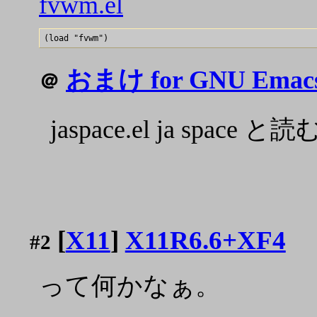
fvwm.el
おまけ for GNU Emac
＠
jaspace.el ja space
[
X11
]
X11R6.6+XF4
#2
って何かなぁ。