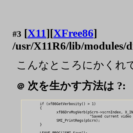
[
X11
][
XFree86
]
#3
/usr/X11R6/lib/modules/d
こんなところにかくれ
次を生かす方法は ?:
＠
        if (xf86GetVerbosity() > 1)

        {

                xf86DrvMsgVerb(pScrn->scrnIndex, X_IN
                                "Saved current video 
                SMI_PrintRegs(pScrn);

        }

        LEAVE_PROC("SMI_Save");
