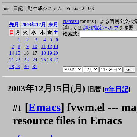
hns - 日記自動生成システム - Version 2.19.9
Namazu
for hns による簡易全文検
先月
2003年12月
来月
詳しくは
詳細指定/ヘルプ
を参照
日
月
火
水
木
金
土
検索式:
1
2
3
4
5
6
7
8
9
10
11
12
13
14
15
16
17
18
19
20
21
22
23
24
25
26
27
28
29
30
31
2003年12月15日(月)
旧暦 [
n年日記
]
[
Emacs
] fvwm.el --- m
#1
resource files in Emacs