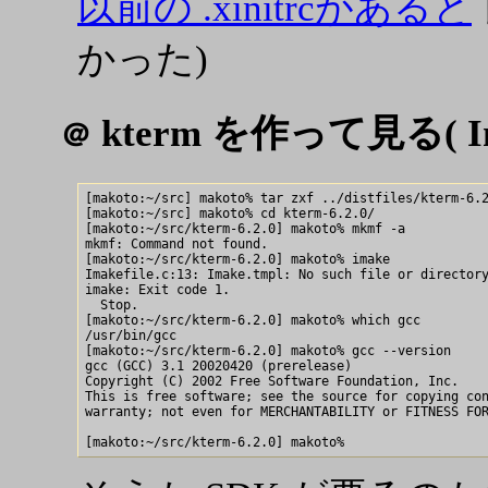
以前の .xinitrcがあると
かった)
kterm を作って見る( Ima
＠
[makoto:~/src] makoto% tar zxf ../distfiles/kterm-6.2
[makoto:~/src] makoto% cd kterm-6.2.0/

[makoto:~/src/kterm-6.2.0] makoto% mkmf -a

mkmf: Command not found.

[makoto:~/src/kterm-6.2.0] makoto% imake

Imakefile.c:13: Imake.tmpl: No such file or directory
imake: Exit code 1.

  Stop.

[makoto:~/src/kterm-6.2.0] makoto% which gcc

/usr/bin/gcc

[makoto:~/src/kterm-6.2.0] makoto% gcc --version

gcc (GCC) 3.1 20020420 (prerelease)

Copyright (C) 2002 Free Software Foundation, Inc.

This is free software; see the source for copying con
warranty; not even for MERCHANTABILITY or FITNESS FOR