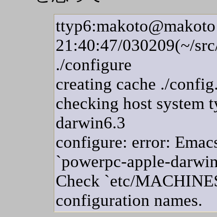
ttyp6:makoto@makoto
21:40:47/030209(~/sr
./configure
creating cache ./config
checking host system t
darwin6.3
configure: error: Emacs
`powerpc-apple-darwin
Check `etc/MACHINES'
configuration names.