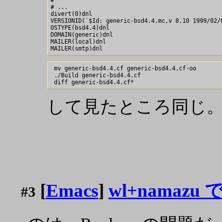
#

# ...

divert(0)dnl

VERSIONID(`$Id: generic-bsd4.4.mc,v 8.10 1999/02/0
OSTYPE(bsd4.4)dnl

DOMAIN(generic)dnl

MAILER(local)dnl

 mv generic-bsd4.4.cf generic-bsd4.4.cf-oo

 ./Build generic-bsd4.4.cf

して見たところ同じ
[
Emacs
]
wl+namaz
#3