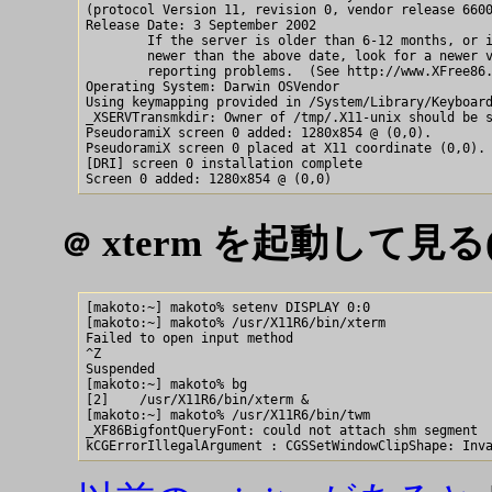
(protocol Version 11, revision 0, vendor release 6600
Release Date: 3 September 2002

        If the server is older than 6-12 months, or i
        newer than the above date, look for a newer v
        reporting problems.  (See http://www.XFree86.
Operating System: Darwin OSVendor

Using keymapping provided in /System/Library/Keyboard
_XSERVTransmkdir: Owner of /tmp/.X11-unix should be s
PseudoramiX screen 0 added: 1280x854 @ (0,0).

PseudoramiX screen 0 placed at X11 coordinate (0,0).

[DRI] screen 0 installation complete

xterm を起動して見る
＠
[makoto:~] makoto% setenv DISPLAY 0:0

[makoto:~] makoto% /usr/X11R6/bin/xterm

Failed to open input method

^Z

Suspended

[makoto:~] makoto% bg

[2]    /usr/X11R6/bin/xterm &

[makoto:~] makoto% /usr/X11R6/bin/twm

_XF86BigfontQueryFont: could not attach shm segment
