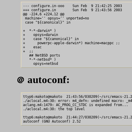
--- configure.in-ooo    Sun Feb  9 21:42:25 2003

+++ configure.in        Sun Feb  9 21:43:56 2003

@@ -224,6 +224,12 @@

 machine='' opsys='' unported=no

 case "${canonical}" in

+  *-*-darwin* )

+    opsys=darwin

+    case "${canonical}" in

+      powerpc-apple-darwin*) machine=macppc ;;

+    esac

+  ;;

   ## NetBSD ports

   *-*-netbsd* )

autoconf:
＠
ttyp6:makoto@makoto  21:43:56/030209(~/src/emacs-21.2
./aclocal.m4:30: error: m4_defn: undefined macro: _m4
aclang.m4:1479: AC_PROG_CC_STDC is expanded from...

./aclocal.m4:30: the top level

ttyp6:makoto@makoto  21:44:27/030209(~/src/emacs-21.2