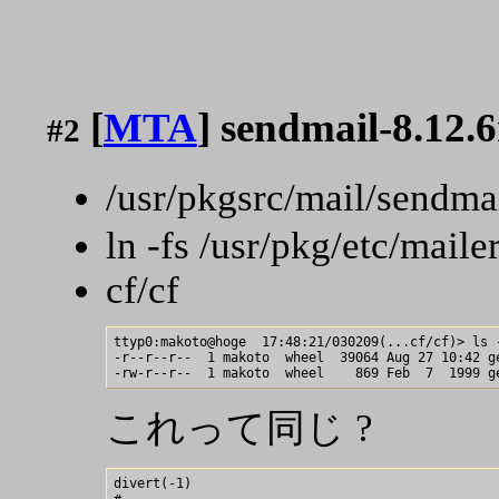
[
MTA
] sendmail-8.12.
#2
/usr/pkgsrc/mail/sen
ln -fs /usr/pkg/etc/maile
cf/cf
ttyp0:makoto@hoge  17:48:21/030209(...cf/cf)> ls -
-r--r--r--  1 makoto  wheel  39064 Aug 27 10:42 ge
これって同じ ?
divert(-1)
