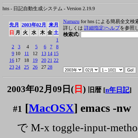
hns - 日記自動生成システム - Version 2.19.9
Namazu
for hns による簡易全文検
先月
2003年02月
来月
詳しくは
詳細指定/ヘルプ
を参照
日
月
火
水
木
金
土
検索式:
1
2
3
4
5
6
7
8
9
10
11
12
13
14
15
16
17
18
19
20
21
22
23
24
25
26
27
28
2003年02月09日(
日
)
旧暦 [
n年日記
]
[
MacOSX
] emacs -nw
#1
で M-x toggle-input-me