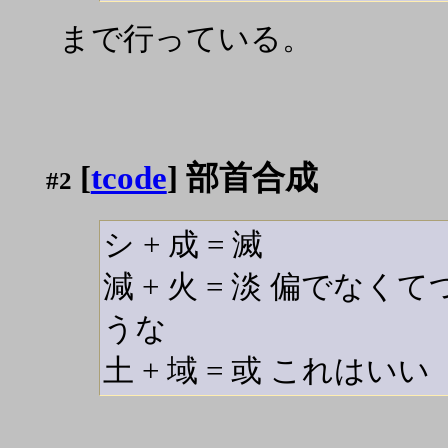
まで行っている。
[
tcode
] 部首合成
#2
シ + 成 = 滅
減 + 火 = 淡 偏でな
うな
土 + 域 = 或 これはいい