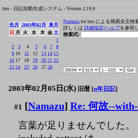
hns - 日記自動生成システム - Version 2.19.9
Namazu
for hns による簡易全文検
先月
2003年02月
来月
詳しくは
詳細指定/ヘルプ
を参照
日
月
火
水
木
金
土
検索式:
1
2
3
4
5
6
7
8
9
10
11
12
13
14
15
16
17
18
19
20
21
22
23
24
25
26
27
28
2003年02月05日(水)
旧暦 [
n年日記
]
[
Namazu
]
Re: 何故--with
#1
言葉が足りませんでした。 Net