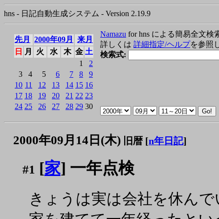
hns - 日記自動生成システム - Version 2.19.9
Namazu
for hns による簡易全文検
先月
2000年09月
来月
詳しくは
詳細指定/ヘルプ
を参照
日
月
火
水
木
金
土
検索式:
1
2
3
4
5
6
7
8
9
10
11
12
13
14
15
16
17
18
19
20
21
22
23
24
25
26
27
28
29
30
2000年09月14日(木)
旧暦 [
n年日記
]
[
家
] 一年点検
#1
きょうは実は会社を休んで