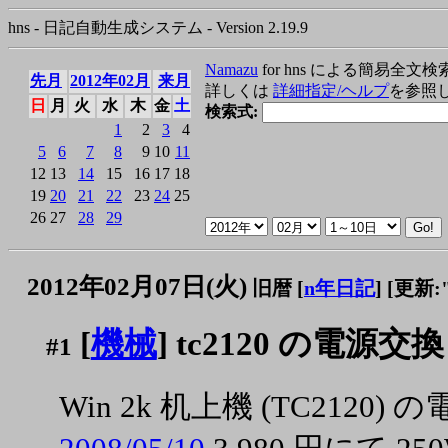
hns - 日記自動生成システム - Version 2.19.9
Namazu
for hns による簡易全文検
先月
2012年02月
来月
詳しくは
詳細指定/ヘルプ
を参照
日
月
火
水
木
金
土
検索式:
1
2
3
4
5
6
7
8
9
10
11
12
13
14
15
16
17
18
19
20
21
22
23
24
25
26
27
28
29
2012年02月07日(火)
旧暦 [
n年日記
]
[更新:"2
[
機械
] tc2120 の電源交換
#1
Win 2k 机上機 (TC2120