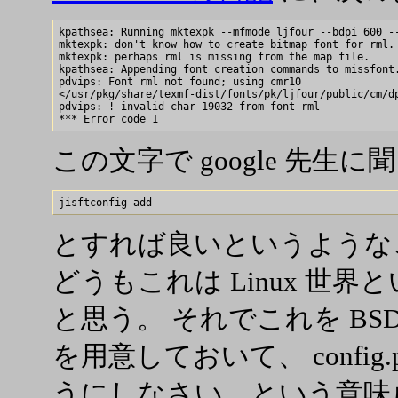
kpathsea: Running mktexpk --mfmode ljfour --bdpi 600 --
mktexpk: don't know how to create bitmap font for rml.

mktexpk: perhaps rml is missing from the map file.

kpathsea: Appending font creation commands to missfont.
pdvips: Font rml not found; using cmr10

</usr/pkg/share/texmf-dist/fonts/pk/ljfour/public/cm/dp
pdvips: ! invalid char 19032 from font rml

この文字で google 先生に
とすれば良いというような
どうもこれは Linux 世界と
と思う。 それでこれを BSD 
を用意しておいて、 confi
うにしなさい、という意味