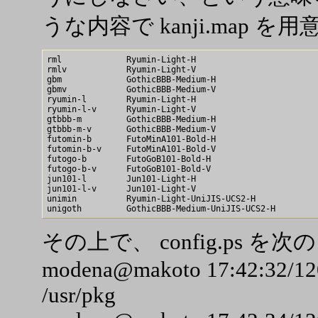
うな内容で kanji.map を
rml             Ryumin-Light-H

rmlv            Ryumin-Light-V

gbm             GothicBBB-Medium-H

gbmv            GothicBBB-Medium-V

ryumin-l        Ryumin-Light-H

ryumin-l-v      Ryumin-Light-V

gtbbb-m         GothicBBB-Medium-H

gtbbb-m-v       GothicBBB-Medium-V

futomin-b       FutoMinA101-Bold-H

futomin-b-v     FutoMinA101-Bold-V

futogo-b        FutoGoB101-Bold-H

futogo-b-v      FutoGoB101-Bold-V

jun101-l        Jun101-Light-H

jun101-l-v      Jun101-Light-V

unimin          Ryumin-Light-UniJIS-UCS2-H

その上で、 config.ps 
modena@makoto 17:42:32/120
/usr/pkg