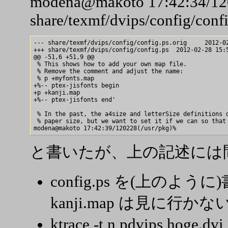
modena@makoto 17:42:34/1202
share/texmf/dvips/config/confi
--- share/texmf/dvips/config/config.ps.orig     2012-02
+++ share/texmf/dvips/config/config.ps  2012-02-28 15:5
@@ -51,6 +51,9 @@

 % This shows how to add your own map file.

 % Remove the comment and adjust the name:

 % p +myfonts.map

+%-- ptex-jisfonts begin

+p +kanji.map

+%-- ptex-jisfonts end'

 % In the past, the a4size and letterSize definitions d
 % paper size, but we want to set it if we can so that 
と書いたが、上の記述には
config.ps を(上のよ
kanji.map は見に行かな
ktrace -t n pdvips h