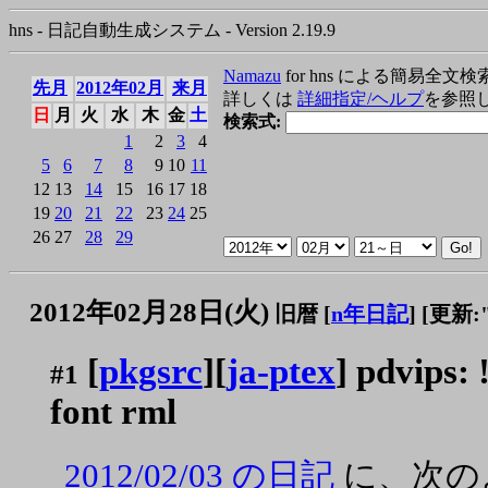
hns - 日記自動生成システム - Version 2.19.9
Namazu
for hns による簡易全文検
先月
2012年02月
来月
詳しくは
詳細指定/ヘルプ
を参照
日
月
火
水
木
金
土
検索式:
1
2
3
4
5
6
7
8
9
10
11
12
13
14
15
16
17
18
19
20
21
22
23
24
25
26
27
28
29
2012年02月28日(火)
旧暦 [
n年日記
]
[更新:"2
[
pkgsrc
][
ja-ptex
] pdvips: 
#1
font rml
2012/02/03 の日記
に、次の