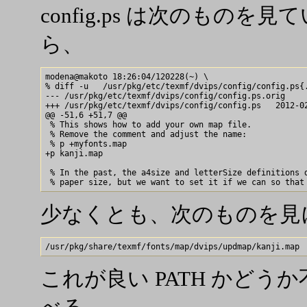
config.ps は次のもの
ら、
modena@makoto 18:26:04/120228(~) \

% diff -u   /usr/pkg/etc/texmf/dvips/config/config.ps{.
--- /usr/pkg/etc/texmf/dvips/config/config.ps.orig     
+++ /usr/pkg/etc/texmf/dvips/config/config.ps   2012-02
@@ -51,6 +51,7 @@

 % This shows how to add your own map file.

 % Remove the comment and adjust the name:

 % p +myfonts.map

+p kanji.map

 % In the past, the a4size and letterSize definitions d
少なくとも、次のものを見
これが良い PATH かど