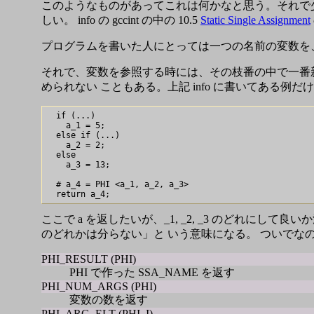
このようなものがあってこれは何かなと思う。それで少
しい。 info の gccint の中の 10.5
Static Single Assignment
プログラムを書いた人にとっては一つの名前の変数を、g
それで、変数を参照する時には、その枝番の中で一番
められない こともある。上記 info に書いてある例だ
  if (...)

    a_1 = 5;

  else if (...)

    a_2 = 2;

  else

    a_3 = 13;

  # a_4 = PHI <a_1, a_2, a_3>

ここで a を返したいが、_1, _2, _3 のどれにして良いか決
のどれかは分らない」と いう意味になる。 ついでなの
PHI_RESULT (PHI)
PHI で作った SSA_NAME を返す
PHI_NUM_ARGS (PHI)
変数の数を返す
PHI_ARG_ELT (PHI, I)