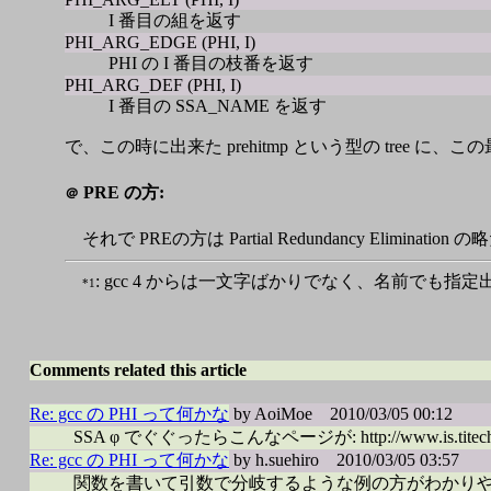
I 番目の組を返す
PHI_ARG_EDGE (PHI, I)
PHI の I 番目の枝番を返す
PHI_ARG_DEF (PHI, I)
I 番目の SSA_NAME を返す
で、この時に出来た prehitmp という型の tree に
PRE の方:
＠
それで PREの方は Partial Redundancy Eli
: gcc 4 からは一文字ばかりでなく、名前でも指
*1
Comments related this article
Re: gcc の PHI って何かな
by AoiMoe
2010/03/05 00:12
SSA φ でぐぐったらこんなページが: http://www.is.titech.ac.j
Re: gcc の PHI って何かな
by h.suehiro
2010/03/05 03:57
関数を書いて引数で分岐するような例の方がわかりやすい