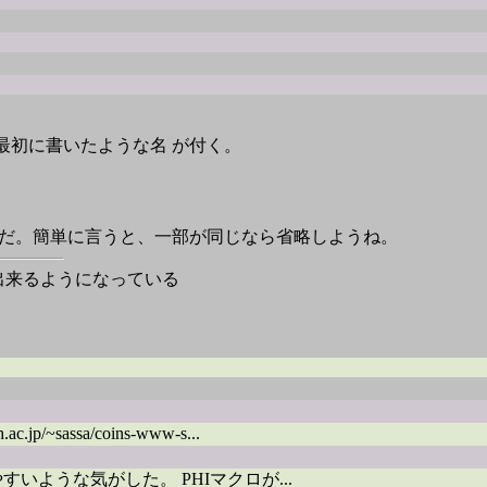
、この最初に書いたような名 が付く。
mination の略だ。簡単に言うと、一部が同じなら省略しようね。
定出来るようになっている
p/~sassa/coins-www-s...
ような気がした。 PHIマクロが...