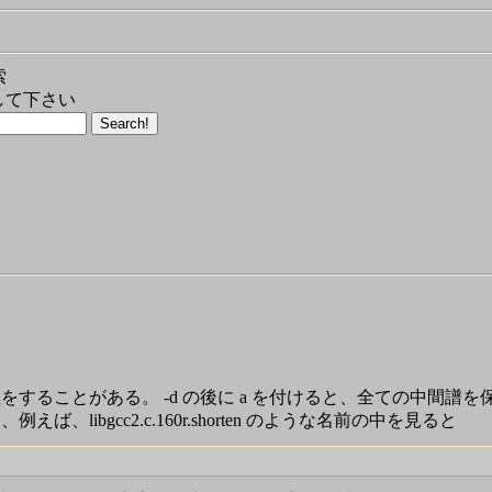
索
して下さい
処理をすることがある。 -d の後に a を付けると、全ての中間譜
、libgcc2.c.160r.shorten のような名前の中を見ると