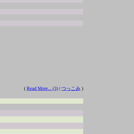
(
Read More... (3)
|
つっこみ
)