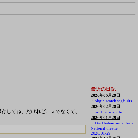
最近の日記
2026年05月29日
・
pkgin search segfaults
2026年02月28日
を保存してね、だけれど、 a でなくて、
・
my first script-fu
2026年01月29日
・
Die Fledermaus at New
National theatre
2026/01/29