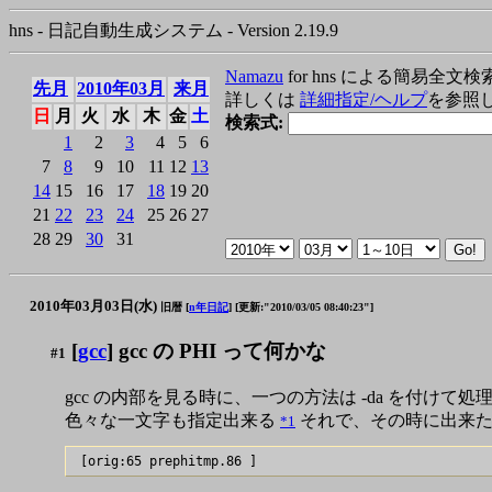
hns - 日記自動生成システム - Version 2.19.9
Namazu
for hns による簡易全文検
先月
2010年03月
来月
詳しくは
詳細指定/ヘルプ
を参照
日
月
火
水
木
金
土
検索式:
1
2
3
4
5
6
7
8
9
10
11
12
13
14
15
16
17
18
19
20
21
22
23
24
25
26
27
28
29
30
31
2010年03月03日(水)
旧暦 [
n年日記
]
[更新:"2010/03/05 08:40:23"]
[
gcc
] gcc の PHI って何かな
#1
gcc の内部を見る時に、一つの方法は -da を付けて
色々な一文字も指定出来る
それで、その時に出来た、例えば
*1