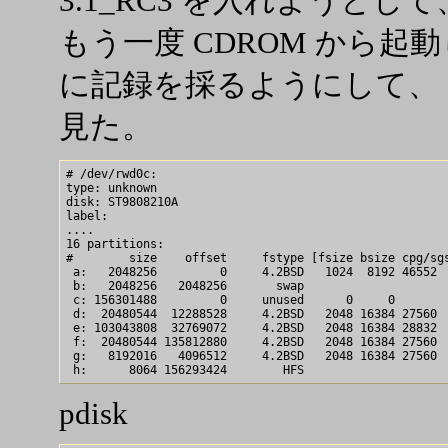
3.1_RC3 を入れようと
もう一度 CDROM から起動し
に記録を採るようにして、 diskl
見た。
# /dev/rwd0c:

type: unknown

disk: ST9808210A     

label: 

....

16 partitions:

#        size    offset     fstype [fsize bsize cpg/sgs
 a:   2048256         0     4.2BSD   1024  8192 46552  
 b:   2048256   2048256       swap                     
 c: 156301488         0     unused      0     0        
 d:  20480544  12288528     4.2BSD   2048 16384 27560  
 e: 103043808  32769072     4.2BSD   2048 16384 28832  
 f:  20480544 135812880     4.2BSD   2048 16384 27560  
 g:   8192016   4096512     4.2BSD   2048 16384 27560  
pdisk