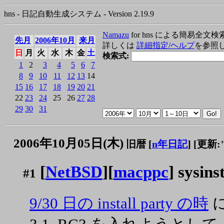
hns - 日記自動生成システム - Version 2.19.9
Namazu
for hns による簡易全文検
先月
2006年10月
来月
詳しくは
詳細指定/ヘルプ
を参照
日
月
火
水
木
金
土
検索式:
1
2
3
4
5
6
7
8
9
10
11
12
13
14
15
16
17
18
19
20
21
22
23
24
25
26
27
28
29
30
31
2006年10月05日(木)
旧暦 [
n年日記
]
[更新:"2
[
NetBSD
][
macppc
] sys
#1
9/30 日の install party の時
に