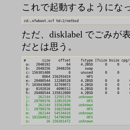
これで起動するようにな
ただ、disklabel で
だとは思う。
#        size    offset     fstype [fsize bsize cpg/s
 a:   2048192        64     4.2BSD      0     0     
 b:   2048256   2048256       swap                  
 c: 156301488         0     unused      0     0     
 d:      8064 156293424        HFS                  
 e:  20480544  12288528     4.2BSD      0     0     
 f: 103043808  32769072     4.2BSD      0     0     
 g:   8192016   4096512     4.2BSD      0     0     
 i:    262144  12591376    unknown                  
 j:  20709376  12853520        HFS                  
 k:    262144  33562896    unknown                  
 l:  20709376  33825040        HFS                  
 m:    262144  54534416    unknown                  
 n: 101504912  54796560        HFS                  
 o:        16 156301472    unknown                  