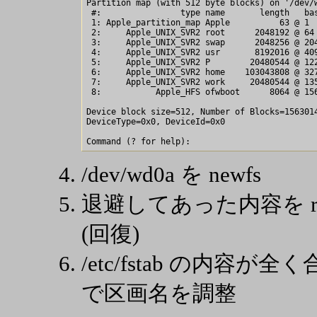
Partition map (with 512 byte blocks) on '/dev/w
 #:                type name       length   bas
 1: Apple_partition_map Apple          63 @ 1  
 2:     Apple_UNIX_SVR2 root      2048192 @ 64 
 3:     Apple_UNIX_SVR2 swap      2048256 @ 204
 4:     Apple_UNIX_SVR2 usr       8192016 @ 409
 5:     Apple_UNIX_SVR2 P        20480544 @ 122
 6:     Apple_UNIX_SVR2 home    103043808 @ 327
 7:     Apple_UNIX_SVR2 work     20480544 @ 135
 8:           Apple_HFS ofwboot      8064 @ 156
Device block size=512, Number of Blocks=1563014
DeviceType=0x0, DeviceId=0x0

/dev/wd0a を newfs
退避してあった内容を resto
(回復)
/etc/fstab の内
で区画名を調整