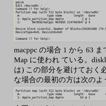
pdisk

Edit /dev/wd0c -

Command (? for help): 

Partition map (with 512 byte blocks) on '/dev/wd0c'

 #:                type name       length   base       
 1: Apple_partition_map Apple           2 @ 1         

 2:       NetBSD/macppc NetBSD 2147483647 @ 4          
Device block size=512, Number of Blocks=156301488 (74.5
DeviceType=0x0, DeviceId=0x0

macppc の場合 1 から 63 までは
Map に使われ ている。diskla
は) この部分を避けておく
な場合の最初の方は次のよ
Partition map (with 512 byte blocks) on '/dev/wd0c'

 #:                type name       length   base      (