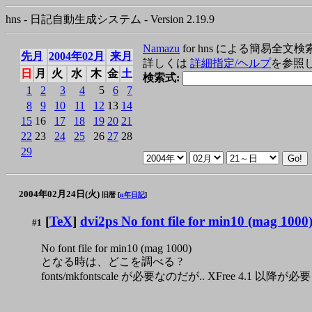
hns - 日記自動生成システム - Version 2.19.9
Namazu
for hns による簡易全文検
先月
2004年02月
来月
詳しくは
詳細指定/ヘルプ
を参照
日
月
火
水
木
金
土
検索式:
1
2
3
4
5
6
7
8
9
10
11
12
13
14
15
16
17
18
19
20
21
22
23
24
25
26
27
28
29
2004年02月24日(火)
旧暦 [
n年日記
]
[
TeX
]
dvi2ps No font file for min10 (mag 1000
#1
No font file for min10 (mag 1000)
となる時は、どこを調べる ?
fonts/mkfontscale が必要なのだが.. XFree 4.1 以降が必要