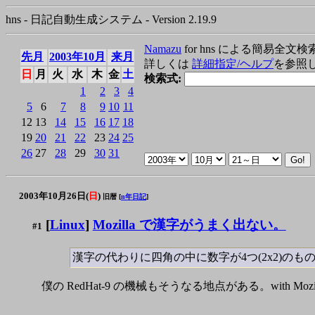
hns - 日記自動生成システム - Version 2.19.9
Namazu
for hns による簡易全文検
先月
2003年10月
来月
詳しくは
詳細指定/ヘルプ
を参照
日
月
火
水
木
金
土
検索式:
1
2
3
4
5
6
7
8
9
10
11
12
13
14
15
16
17
18
19
20
21
22
23
24
25
26
27
28
29
30
31
2003年10月26日(
日
)
旧暦 [
n年日記
]
[
Linux
]
Mozilla で漢字がうまく出ない。
#1
漢字の代わりに四角の中に数字が4つ(2x2)の
僕の RedHat-9 の機械もそうなる地点がある。with Mozi