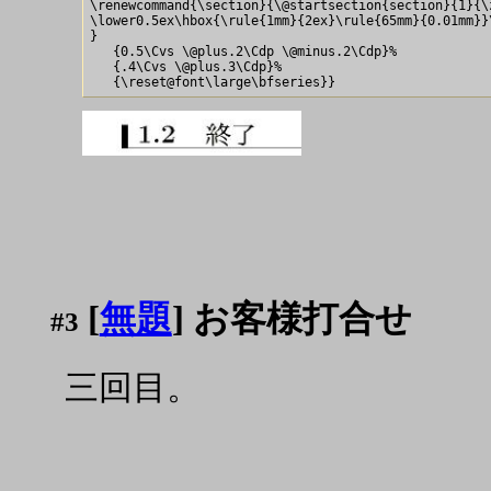
\renewcommand{\section}{\@startsection{section}{1}{\z
\lower0.5ex\hbox{\rule{1mm}{2ex}\rule{65mm}{0.01mm}}\
}

   {0.5\Cvs \@plus.2\Cdp \@minus.2\Cdp}%

   {.4\Cvs \@plus.3\Cdp}%

[
無題
] お客様打合せ
#3
三回目。