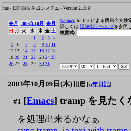
hns - 日記自動生成システム - Version 2.19.9
Namazu
for hns による簡易全文検
先月
2003年10月
来月
詳しくは
詳細指定/ヘルプ
を参照
日
月
火
水
木
金
土
検索式:
1
2
3
4
5
6
7
8
9
10
11
12
13
14
15
16
17
18
19
20
21
22
23
24
25
26
27
28
29
30
31
2003年10月09日(木)
旧暦 [
n年日記
]
[
Emacs
] tramp を見た
#1
を処理出来るかなぁ
sync tramp_ja.texi with tramp.