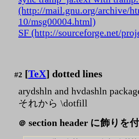
(http://mail.gnu.org/archive/h
10/msg00004.html)
SF (http://sourceforge.net/proj
[
TeX
] dotted lines
#2
arydshln and hvdashln packag
それから \dotfill
section header に飾り
＠