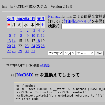
hns - 日記自動生成システム - Version 2.19.9
Namazu
for hns による簡易全文検
先月
2002年10月
来月
詳しくは
詳細指定/ヘルプ
を参照
日
月
火
水
木
金
土
検索式:
1
2
3
4
5
6
7
8
9
10
11
12
13
14
15
16
17
18
19
20
21
22
23
24
25
26
27
28
29
30
31
2002年10月23日(水)
旧暦 [
n年日記
]
[
NetBSD
] cc を置換えてしまって
#1
rm -f netbsd

ld -N -Ttext 100000 -e __start -S -o netbsd ${SYSTEM_OB
ncr53c9x.o: In function `ncr53c9x_reselect':

ncr53c9x.o(.text+0x1ffc): undefined reference to `ffs'
