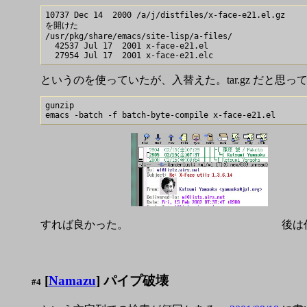
10737 Dec 14  2000 /a/j/distfiles/x-face-e21.el.gz

を開けた

/usr/pkg/share/emacs/site-lisp/a-files/

  42537 Jul 17  2001 x-face-e21.el

というのを使っていたが、入替えた。tar.gz だと思
gunzip

すれば良かった。
後は
[
Namazu
] パイプ破壊
#4