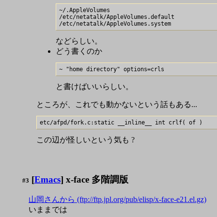
~/.AppleVolumes

/etc/netatalk/AppleVolumes.default

などらしい。
どう書くのか
と書けばいいらしい。
ところが、これでも動かないという話もある...
この辺が怪しいという気も ?
[
Emacs
] x-face 多階調版
#3
山岡さんから (ftp://ftp.jpl.org/pub/elisp/x-face-e21.el.gz)
いままでは