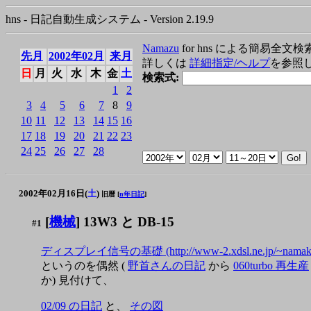
hns - 日記自動生成システム - Version 2.19.9
Namazu
for hns による簡易全文検
先月
2002年02月
来月
詳しくは
詳細指定/ヘルプ
を参照
日
月
火
水
木
金
土
検索式:
1
2
3
4
5
6
7
8
9
10
11
12
13
14
15
16
17
18
19
20
21
22
23
24
25
26
27
28
2002年02月16日(
土
)
旧暦 [
n年日記
]
[
機械
] 13W3 と DB-15
#1
ディスプレイ信号の基礎 (http://www-2.xdsl.ne.jp/~namako13/h
というのを偶然 (
野首さんの日記
から
060turbo 再生産
か) 見付けて、
02/09 の日記
と、
その図