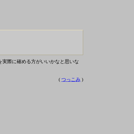
ず。 波形を実際に確める方がいいかなと思いな
(
つっこみ
)