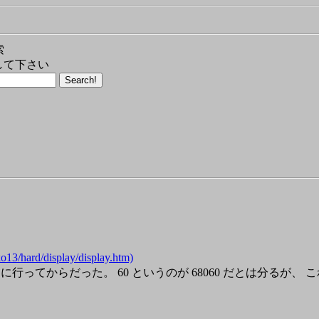
索
して下さい
ard/display/display.htm)
に行ってからだった。 60 というのが 68060 だとは分るが、 これの本