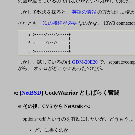
の図が違っているのではないかという気がして来た。
しかし多数決を採ると、
英語の情報
の方が正しい気
それとも、
次の接続が必要
なのかな。 13W3 connector
    2 o-----/\/\/\-----+

                       |

    6 o-----/\/\/\-----+

                       |

しかし、試しているのは
GDM-20E20
で、separat
がら、 オシロがどこかにあったのだが...
[
NetBSD
] CodeWarrior としばらく奮闘
#2
その後、CVS から NetAtalk へ:
＠
options=crlf というのを有効にしたいが、どうも
どこに書くのか