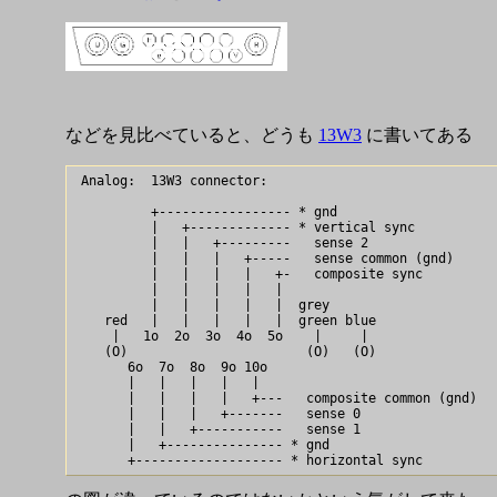
などを見比べていると、どうも
13W3
に書いてある
 Analog:  13W3 connector:

          +----------------- * gnd

          |   +------------- * vertical sync

          |   |   +---------   sense 2

          |   |   |   +-----   sense common (gnd)

          |   |   |   |   +-   composite sync

          |   |   |   |   |

          |   |   |   |   |  grey

    red   |   |   |   |   |  green blue

     |   1o  2o  3o  4o  5o    |     |

    (O)                       (O)   (O)

       6o  7o  8o  9o 10o

       |   |   |   |   |

       |   |   |   |   +---   composite common (gnd)

       |   |   |   +-------   sense 0

       |   |   +-----------   sense 1

       |   +--------------- * gnd
