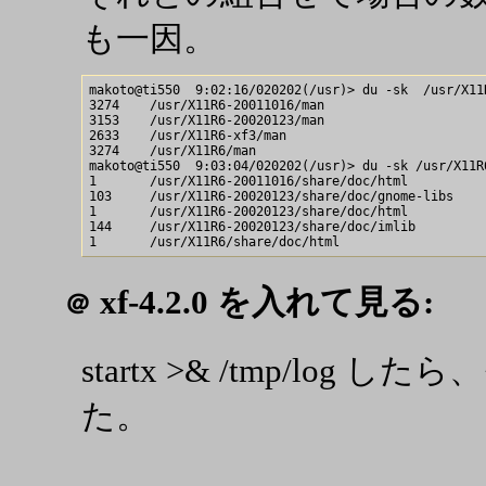
も一因。
makoto@ti550  9:02:16/020202(/usr)> du -sk  /usr/X11R
3274    /usr/X11R6-20011016/man

3153    /usr/X11R6-20020123/man

2633    /usr/X11R6-xf3/man

3274    /usr/X11R6/man

makoto@ti550  9:03:04/020202(/usr)> du -sk /usr/X11R6
1       /usr/X11R6-20011016/share/doc/html

103     /usr/X11R6-20020123/share/doc/gnome-libs

1       /usr/X11R6-20020123/share/doc/html

144     /usr/X11R6-20020123/share/doc/imlib

xf-4.2.0 を入れて見る:
＠
startx >& /tmp/lo
た。