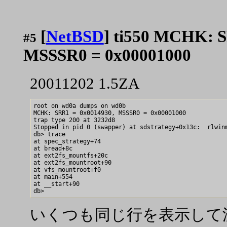
[
NetBSD
] ti550 MCHK: 
#5
MSSSR0 = 0x00001000
20011202 1.5ZA
root on wd0a dumps on wd0b

MCHK: SRR1 = 0x0014930, MSSSR0 = 0x00001000

trap type 200 at 3232d8

Stopped in pid 0 (swapper) at sdstrategy+0x13c:	 rlwinm  0, 0, 4, 0, 27

db> trace

at spec_strategy+74

at bread+8c

at ext2fs_mountfs+20c

at ext2fs_mountroot+90

at vfs_mountroot+f0

at main+554

at __start+90

いくつも同じ行を表示して