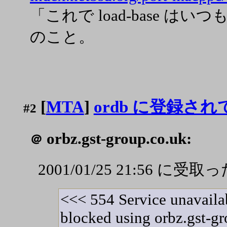
「これで load-base はいつ
のこと。
[
MTA
]
ordb に登録さ
#2
orbz.gst-group.co.uk:
＠
2001/01/25 21:56 に
<<< 554 Service unavaila
blocked using orbz.gst-g