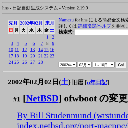
hns - 日記自動生成システム - Version 2.19.9
Namazu
for hns による簡易全文検
先月
2002年02月
来月
詳しくは
詳細指定/ヘルプ
を参照
日
月
火
水
木
金
土
検索式:
1
2
3
4
5
6
7
8
9
10
11
12
13
14
15
16
17
18
19
20
21
22
23
24
25
26
27
28
2002年02月02日(
土
)
旧暦 [
n年日記
]
[
NetBSD
] ofwboot の変更
#1
By Bill Studenmund (wrstunden
index.netbsd.org/port-macppc