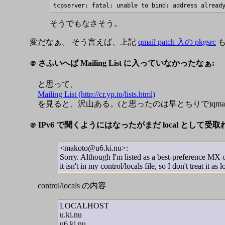
そうでもなさそう。
変だなぁ。 そう言えば、上記
qmail patch 入の pkgsrc
も
さふいへば Mailing List に入っていなかったなぁ:
＠
と思って、
Mailing List (http://cr.yp.to/lists.html)
を見ると、沢山ある。(と思ったのは早とちりで)qma
IPv6 で聞くようにはなったがまだ local として受取
＠
<makoto@u6.ki.nu>:
Sorry. Although I'm listed as a best-preference MX or
it isn't in my control/locals file, so I don't treat it as 
control/locals の内容
LOCALHOST
u.ki.nu
u6.ki.nu