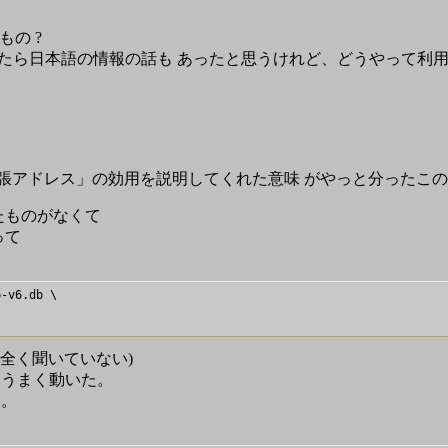
の ?
したら日本語の情報の話も あったと思うけれど、どうやって利
んが「拡張アドレス」の効用を説明してくれた意味 がやっと分ったこ
たものがなくて
あって
-v6.db \

を全く聞いていない)
るとうまく動いた。
い。