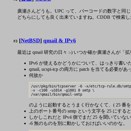
廣瀬さんどうも。UPC って、バーコードの数字と同じも
どちらにしても良く出来ていますね。CDDB で検索
[
NetBSD
]
qmail & IPv6
#3
最近は qmail 研究の日々 :-) いつか確か廣瀬さ
IPv6 が使えるかどうかについて、はっきり書い
qmail, ucspi-tcp の両方に patch を当てる必要が
何故か
/usr/pkg/bin/tcpserver -6 -x/etc/tcp-rule.db/smtp
-v -c100 -u1014 -g1001 0 smtp \

のように起動するとうまく行かなくて、( 25 番
上のポート番号の smtp という文字を 25 にす
しかしこれだと IPv4 側でまだ 25 を聞いていな
-6 無のものを別に動かしておけばいいのかな。