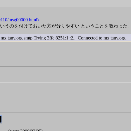
110/msg00000.html)
] などというのを付けておいた方が分りやすい ということを教わった
.tany.org smtp Trying 3ffe:8251:1::2... Connected to mx.tany.org.