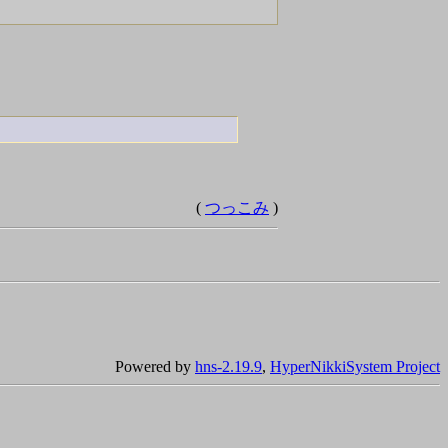
。
(
つっこみ
)
Powered by
hns-2.19.9
,
HyperNikkiSystem Project