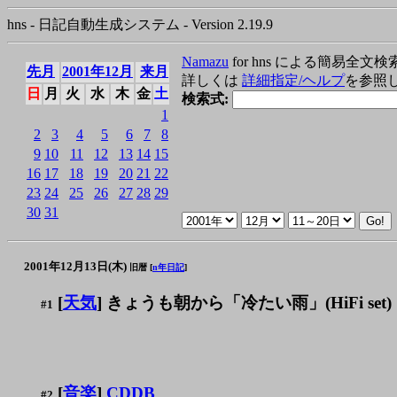
hns - 日記自動生成システム - Version 2.19.9
Namazu
for hns による簡易全文検
先月
2001年12月
来月
詳しくは
詳細指定/ヘルプ
を参照
日
月
火
水
木
金
土
検索式:
1
2
3
4
5
6
7
8
9
10
11
12
13
14
15
16
17
18
19
20
21
22
23
24
25
26
27
28
29
30
31
2001年12月13日(木)
旧暦 [
n年日記
]
[
天気
] きょうも朝から「冷たい雨」(HiFi set)
#1
[
音楽
]
CDDB
#2