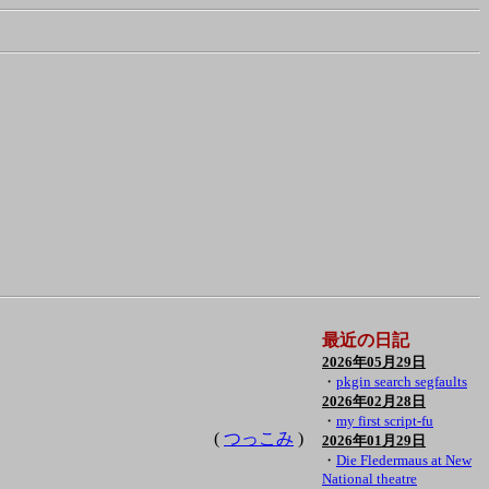
最近の日記
2026年05月29日
・
pkgin search segfaults
2026年02月28日
・
my first script-fu
(
つっこみ
)
2026年01月29日
・
Die Fledermaus at New
National theatre