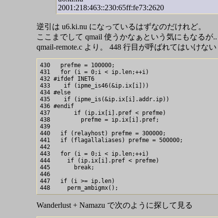
2001:218:463::230:65ff:fe73:2620
逆引は u6.ki.nu になっているはずなのだけれど。
ここまでして qmail 使うかなぁという気にもなるが..
qmail-remote.c より。 448 行目が呼ばれてはいけない
430   prefme = 100000;

431   for (i = 0;i < ip.len;++i)

432 #ifdef INET6

433    if (ipme_is46(&ip.ix[i]))

434 #else

435    if (ipme_is(&ip.ix[i].addr.ip))

436 #endif

437       if (ip.ix[i].pref < prefme)

438         prefme = ip.ix[i].pref;

439

440   if (relayhost) prefme = 300000;

441   if (flagallaliases) prefme = 500000;

442

443   for (i = 0;i < ip.len;++i)

444     if (ip.ix[i].pref < prefme)

445       break;

446

447   if (i >= ip.len)

Wanderlust + Namazu で次のように探して見る