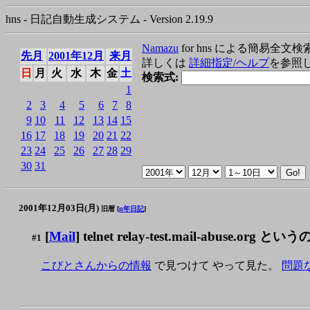
hns - 日記自動生成システム - Version 2.19.9
Namazu
for hns による簡易全文検
先月
2001年12月
来月
詳しくは
詳細指定/ヘルプ
を参照
日
月
火
水
木
金
土
検索式:
1
2
3
4
5
6
7
8
9
10
11
12
13
14
15
16
17
18
19
20
21
22
23
24
25
26
27
28
29
30
31
2001年12月03日(月)
旧暦 [
n年日記
]
[
Mail
] telnet relay-test.mail-abuse.org とい
#1
こびとさんからの情報
で見つけて やって見た。
問題