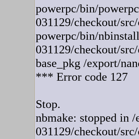
powerpc/bin/powerpc--
031129/checkout/src/
powerpc/bin/nbinstall
031129/checkout/src/e
base_pkg /export/nan
*** Error code 127
Stop.
nbmake: stopped in /e
031129/checkout/src/