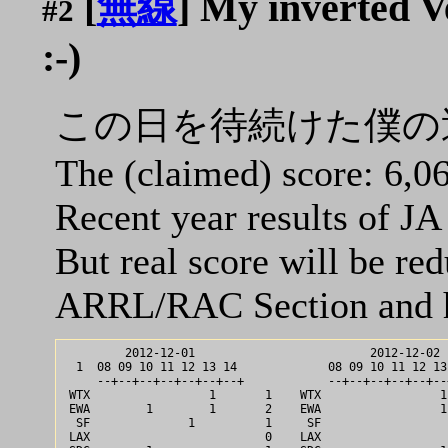
[
無線
] My inverted V
#2
:-)
この日を待続けた僕の逆 Vee 
The (claimed) score: 6,0
Recent year results of JA 
But real score will be re
ARRL/RAC Section and h
         2012-12-01                         2012-12-02

  1  08 09 10 11 12 13 14 	      08 09 10 11 12 13 14

     --+--+--+--+--+--+--+	      --+--+--+--+--+--+--+

 WTX                 1       1	  WTX                 1       1   2

 EWA        1        1       2	  EWA                 1       1   3

  SF              1          1	   SF                         0   1

 LAX                         0	  LAX                    1    1   1
