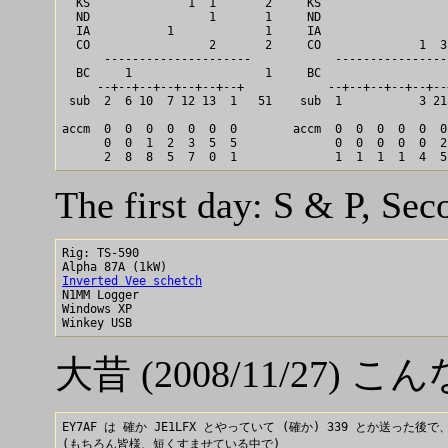
  KS              1  1       2	   KS                         0   2

  ND                 1       1	   ND                         0   1

  IA           1             1	   IA                         0   1

  CO                 2       2	   CO              1  3  1    5   7

      ---------------------	       ---------------------

  BC     1                   1	   BC                         0   1

     --+--+--+--+--+--+--+	      --+--+--+--+--+--+--+

 sub  2  6 10  7 12 13  1   51	  sub  1           3 21  6   31  82

accm  0  0  0  0  0  0  0	 accm  0  0  0  0  0  0  0

      0  0  1  2  3  5  5	       0  0  0  0  0  2  3

The first day: S & P, Se
Rig: TS-590

Inverted Vee schetch

N1MM Logger

Windows XP

大昔 (2008/11/27)
EY7AF は 確か JE1LFX とやっていて (確か) 339 とか送った後で、
(もちろん皆様、短くすませている中で)
