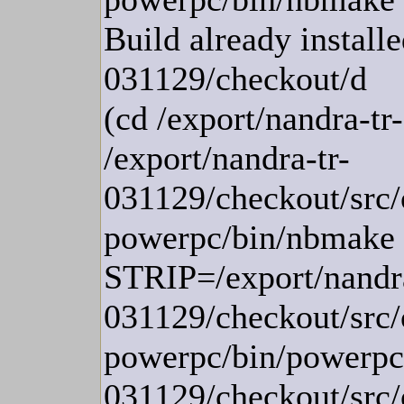
Build already installe
031129/checkout/d
(cd /export/nandra-t
/export/nandra-tr-
031129/checkout/src/
powerpc/bin/nbmak
STRIP=/export/nandra
031129/checkout/src/
powerpc/bin/powerpc--
031129/checkout/src/