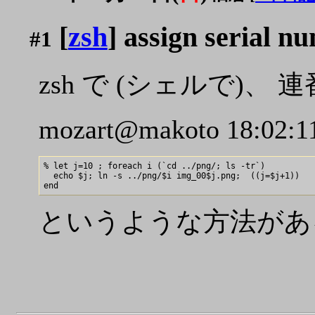
[
zsh
] assign serial n
#1
zsh で (シェルで)
mozart@makoto 18:02:11
% let j=10 ; foreach i (`cd ../png/; ls -tr`)

  echo $j; ln -s ../png/$i img_00$j.png;  ((j=$j+1))

というような方法があ