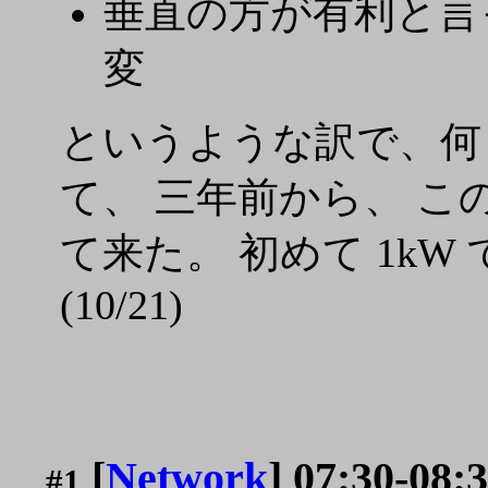
垂直の方が有利と言
変
というような訳で、何と
て、 三年前から、 こ
て来た。 初めて 1kW で使
(10/21)
[
Network
] 07:30-08:3
#1