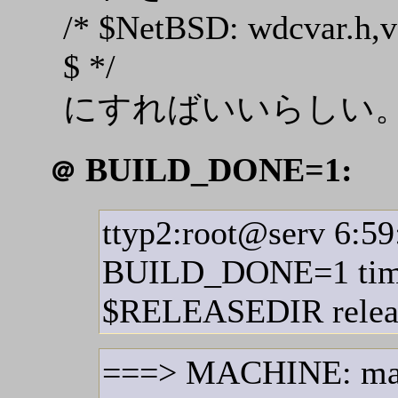
/* $NetBSD: wdcvar.h,v
$ */
にすればいいらしい
BUILD_DONE=1:
＠
ttyp2:root@serv 6:59
BUILD_DONE=1 time
$RELEASEDIR release
===> MACHINE: ma