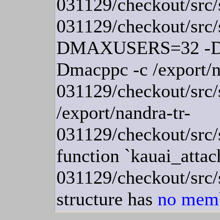
031129/checkout/src/s
031129/checkout/src
DMAXUSERS=32 -D
Dmacppc -c /export/n
031129/checkout/src/
/export/nandra-tr-
031129/checkout/src/
function `kauai_attach
031129/checkout/src/
structure has
no memb