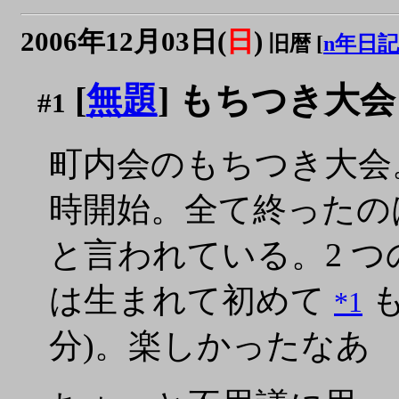
2006年12月03日(
日
)
旧暦 [
n年日記
[
無題
] もちつき大会
#1
町内会のもちつき大会。
時開始。全て終ったのは 13
と言われている。2 つの
は生まれて初めて
も
*1
分)。楽しかったなあ