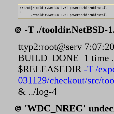
src/obj/tooldir.NetBSD-1.6T-powerpc/bin/nbinstall

↓

-T ./tooldir.NetBSD-
＠
ttyp2:root@serv 7:07:2
BUILD_DONE=1 time ./
$RELEASEDIR
-T /exp
031129/checkout/src/to
& ../log-4
'WDC_NREG' undecla
＠