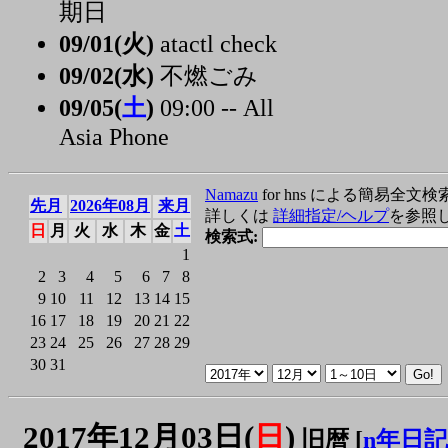
期日
09/01(火)
atactl check
09/02(水)
不燃ごみ
09/05(
土
)
09:00 -- All
Asia Phone
Namazu
for hns による簡易全文検
先月
2026年08月
来月
詳しくは
詳細指定/ヘルプ
を参照
日
月
火
水
木
金
土
検索式:
1
2
3
4
5
6
7
8
9
10
11
12
13
14
15
16
17
18
19
20
21
22
23
24
25
26
27
28
29
30
31
2017年12月03日(
日
)
旧暦 [
n年日記