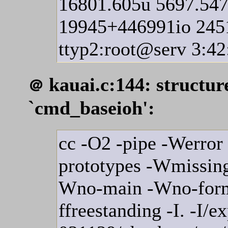
16801.605u 5697.54
19945+446991io 24
ttyp2:root@serv 3:42
kauai.c:144: structu
＠
`cmd_baseioh':
cc -O2 -pipe -Werror 
prototypes -Wmissing
Wno-main -Wno-forma
ffreestanding -I. -I/e