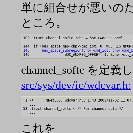
単に組合せが悪いの
ところ。
102 struct channel_softc *chp = &sc->wdc_channel;

..

145      bus_space_subregion(chp->cmd_iot, chp->cmd_
channel_softc を
src/sys/dev/ic/wdcvar.h:
 1 /*      $NetBSD: wdcvar.h,v 1.43 2003/11/02 11:07:
   ...

53 struct channel_softc { /* Per channel data */

これを