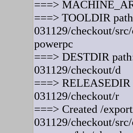
===> MACHINE_AR
===> TOOLDIR path: 
031129/checkout/src/
powerpc
===> DESTDIR path: 
031129/checkout/d
===> RELEASEDIR pat
031129/checkout/r
===> Created /export
031129/checkout/src/