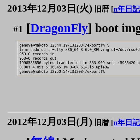
2013年12月03日(火)
旧暦 [
n年日記
[
DragonFly
] boot im
#1
genova@makoto 12:44:19/131203(/export)% \

time sudo dd if=dfly-x86_64-3.6.0_REL.img of=/dev/rsd0d 
953+0 records in

953+0 records out

1998585856 bytes transferred in 333.909 secs (5985420 by
0.00s 4.05s 5:36.45 1% 0+0k 61+3io 6pf+0w

2012年12月03日(月)
旧暦 [
n年日記