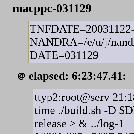
macppc-031129
TNFDATE=20031122
NANDRA=/e/u/j/nand
DATE=031129
elapsed: 6:23:47.41:
＠
ttyp2:root@serv 21:1
time ./build.sh -D
release > & ../log-1