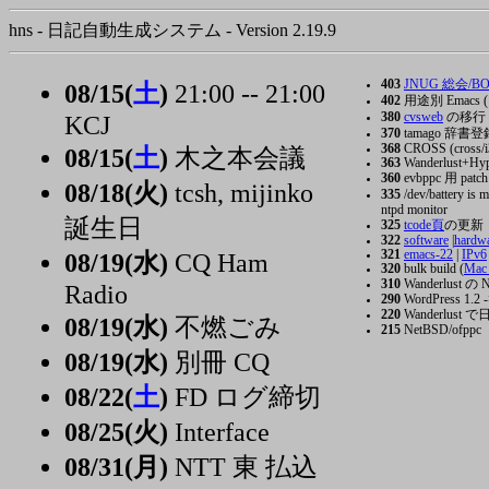
hns - 日記自動生成システム - Version 2.19.9
403
JNUG 総会/BOF 
08/15(
土
)
21:00 -- 21:00
402
用途別 Emacs ( 
380
cvsweb
の移行
KCJ
370
tamago 辞書登
368
CROSS (cross/i3
08/15(
土
)
木之本会議
363
Wanderlust+Hype
360
evbppc 用 patch
08/18(火)
tcsh, mijinko
335
/dev/battery is 
ntpd monitor
誕生日
325
tcode頁
の更新
322
software
|
hardw
321
emacs-22
|
IPv6
08/19(水)
CQ Ham
320
bulk build (
Mac
310
Wanderlust の
Radio
290
WordPress 1.2 -
220
Wanderlust で
08/19(水)
不燃ごみ
215
NetBSD/ofppc
08/19(水)
別冊 CQ
08/22(
土
)
FD ログ締切
08/25(火)
Interface
08/31(月)
NTT 東 払込