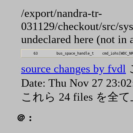
/export/nandra-tr-
031129/checkout/src/s
undeclared here (not in 
source changes by fvdl
Date: Thu Nov 27 23:0
これら 24 files 
:
＠