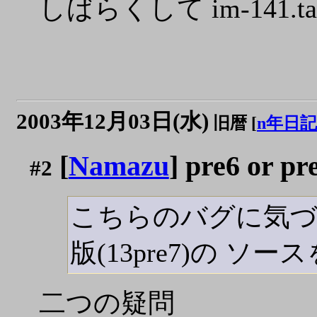
しばらくして im-141.
2003年12月03日(水)
旧暦 [
n年日記
[
Namazu
] pre6 or pr
#2
こちらのバグに気づ
版(13pre7)の 
二つの疑問