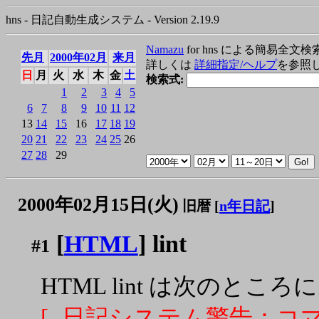
hns - 日記自動生成システム - Version 2.19.9
Namazu
for hns による簡易全文検
先月
2000年02月
来月
詳しくは
詳細指定/ヘルプ
を参照
日
月
火
水
木
金
土
検索式:
1
2
3
4
5
6
7
8
9
10
11
12
13
14
15
16
17
18
19
20
21
22
23
24
25
26
27
28
29
2000年02月15日(火)
旧暦 [
n年日記
]
[
HTML
] lint
#1
HTML lint は次のと
[- 日記システム警告：コマ