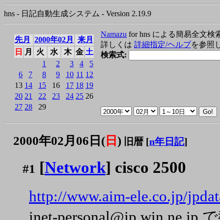
hns - 日記自動生成システム - Version 2.19.9
Namazu
for hns による簡易全文検
先月
2000年02月
来月
詳しくは
詳細指定/ヘルプ
を参照
日
月
火
水
木
金
土
検索式:
1
2
3
4
5
6
7
8
9
10
11
12
13
14
15
16
17
18
19
20
21
22
23
24
25
26
27
28
29
2000年02月06日(
日
)
旧暦 [
n年日記
]
[
Network
] cisco 2500
#1
http://www.aim-ele.co.jp/jpdat
inet-personal@jp.win.ne