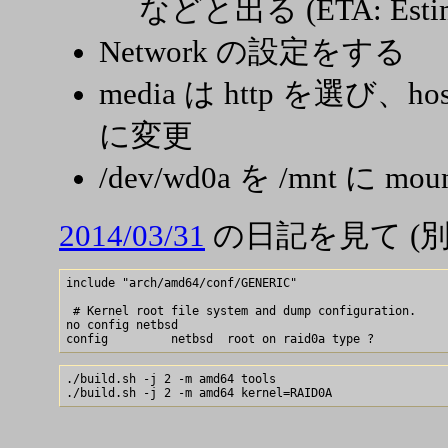
などと出る (ETA: Estimat
Network の設定をする
media は http を選び、host
に変更
/dev/wd0a を /mnt に moun
2014/03/31
の日記を見て (
include "arch/amd64/conf/GENERIC"

 # Kernel root file system and dump configuration.

no config netbsd

./build.sh -j 2 -m amd64 tools
