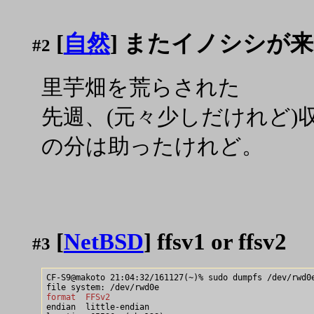
[
自然
] またイノシシが
#2
里芋畑を荒らされた
先週、(元々少しだけれど)
の分は助ったけれど。
[
NetBSD
] ffsv1 or ffsv2
#3
CF-S9@makoto 21:04:32/161127(~)% sudo dumpfs /dev/rwd0e
format  FFSv2

endian  little-endian
