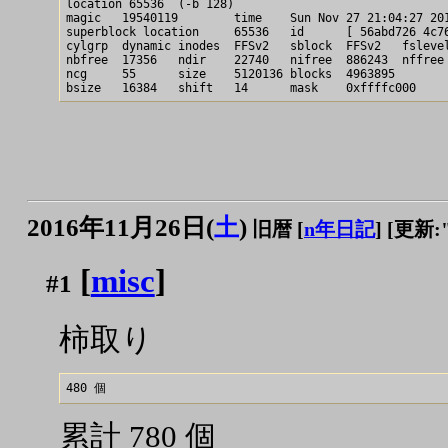
location 65536  (-b 128)

magic   19540119        time    Sun Nov 27 21:04:27 201
superblock location     65536   id      [ 56abd726 4c76
cylgrp  dynamic inodes  FFSv2   sblock  FFSv2   fslevel
nbfree  17356   ndir    22740   nifree  886243  nffree 
ncg     55      size    5120136 blocks  4963895

2016年11月26日(
土
)
旧暦 [
n年日記
]
[更新:"2
[
misc
]
#1
柿取り
累計 780 個