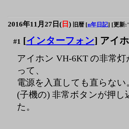
2016年11月27日(
日
)
旧暦 [
n年日記
]
[更新:"2
[
インターフォン
] アイホ
#1
アイホン VH-6KT の非
って、
電源を入直しても直らない
(子機の) 非常ボタンが押
た。