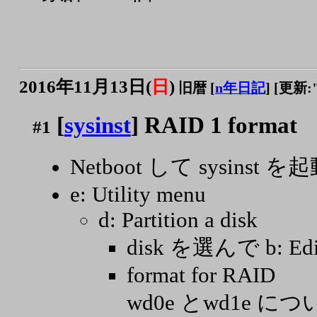
2016年11月13日(
日
)
旧暦 [
n年日記
]
[更新:"2
[
sysinst
] RAID 1 format
#1
Netboot して sysinst を
e: Utility menu
d: Partition a disk
disk を選んで b: Edi
format for RAID
wd0e とwd1e に