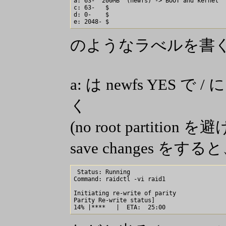
a: 63-  200MB  (newfs) -> BOOT and kernel

c: 63-   $

d: 0-    $

のようなラべルを書
a: は newfs YES で
く
(no root partition
save changes をする
 Status: Running

Command: raidctl -vi raid1

Initiating re-write of parity

Parity Re-write status]
