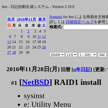
hns - 日記自動生成システム - Version 2.19.9
Namazu
for hns による簡易全文検
先月
2016年11月
来月
詳しくは
詳細指定/ヘルプ
を参照
日
月
火
水
木
金
土
検索式:
1
2
3
4
5
6
7
8
9
10
11
12
13
14
15
16
17
18
19
20
21
22
23
24
25
26
27
28
29
30
2016年11月28日(月)
旧暦 [
n年日記
]
[更新:"2
[
NetBSD
] RAID1 install
#1
sysinst
e: Utility Menu