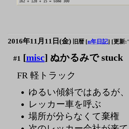
2016年11月11日(金)
旧暦 [
n年日記
]
[更新:"2
[
misc
] ぬかるみで stuck
#1
FR 軽トラック
ゆるい傾斜ではあるが、出ら
レッカー車を呼ぶ
場所が分らなくて棄権
次のレッカー会社が来てく