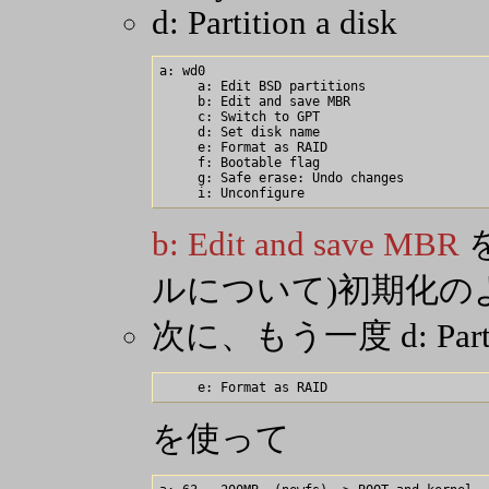
d: Partition a disk
a: wd0

     a: Edit BSD partitions

     b: Edit and save MBR

     c: Switch to GPT

     d: Set disk name

     e: Format as RAID

     f: Bootable flag

     g: Safe erase: Undo changes

b: Edit and save MBR
ルについて)初期化の
次に、もう一度 d: Partiti
を使って