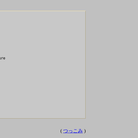
re

(
つっこみ
)