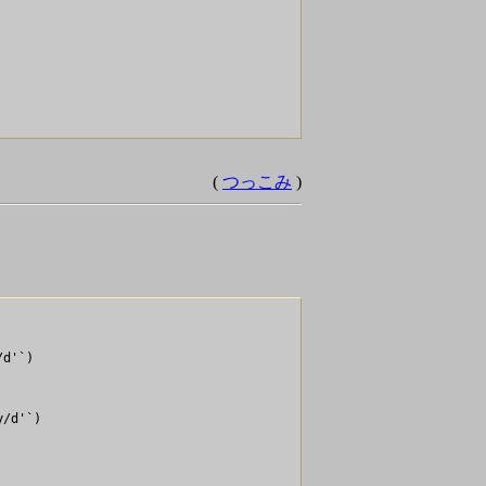
(
つっこみ
)
d'`)

     

/d'`)

    

          

          
