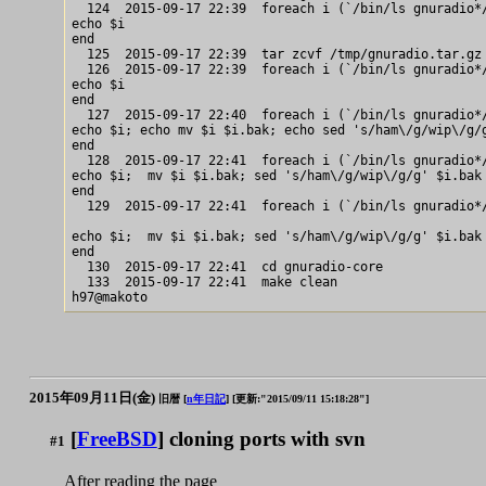
  124  2015-09-17 22:39  foreach i (`/bin/ls gnuradio*/
echo $i

end                                                    
  125  2015-09-17 22:39  tar zcvf /tmp/gnuradio.tar.gz
  126  2015-09-17 22:39  foreach i (`/bin/ls gnuradio*/
echo $i

end                                                    
  127  2015-09-17 22:40  foreach i (`/bin/ls gnuradio*/
echo $i; echo mv $i $i.bak; echo sed 's/ham\/g/wip\/g/g
end                                                    
  128  2015-09-17 22:41  foreach i (`/bin/ls gnuradio*/
echo $i;  mv $i $i.bak; sed 's/ham\/g/wip\/g/g' $i.bak 
end                                                    
  129  2015-09-17 22:41  foreach i (`/bin/ls gnuradio*/
echo $i;  mv $i $i.bak; sed 's/ham\/g/wip\/g/g' $i.bak 
end                                                    
  130  2015-09-17 22:41  cd gnuradio-core

  133  2015-09-17 22:41  make clean

2015年09月11日(金)
旧暦 [
n年日記
]
[更新:"2015/09/11 15:18:28"]
[
FreeBSD
] cloning ports with svn
#1
After reading the page