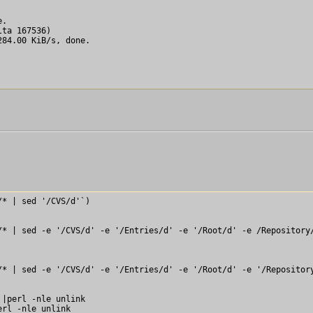
.

ta 167536)

84.00 KiB/s, done.

* | sed '/CVS/d'`)

* | sed -e '/CVS/d' -e '/Entries/d' -e '/Root/d' -e /Repository/
                                                                
* | sed -e '/CVS/d' -e '/Entries/d' -e '/Root/d' -e '/Repository
                                                                
 |perl -nle unlink                                               
erl -nle unlink                                                  