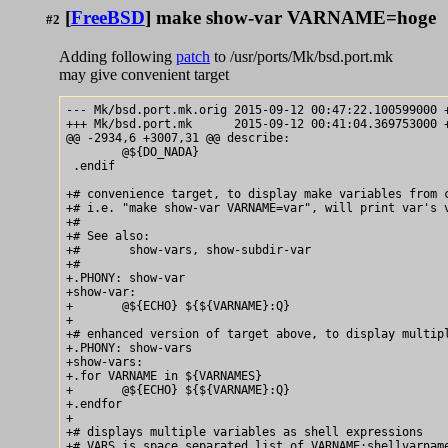
[
FreeBSD
] make show-var VARNAME=hoge
#2
Adding following
patch
to /usr/ports/Mk/bsd.port.mk
may give convenient target
--- Mk/bsd.port.mk.orig	2015-09-12 00:47:22.100599000 +0900

+++ Mk/bsd.port.mk	2015-09-12 00:41:04.369753000 +0900

@@ -2934,6 +3007,31 @@ describe:

 	@${DO_NADA}

 .endif

+# convenience target, to display make variables from c
+# i.e. "make show-var VARNAME=var", will print var's v
+#

+# See also:

+#       show-vars, show-subdir-var

+#

+.PHONY: show-var

+show-var:

+	@${ECHO} ${${VARNAME}:Q}

+

+# enhanced version of target above, to display multipl
+.PHONY: show-vars

+show-vars:

+.for VARNAME in ${VARNAMES}

+	@${ECHO} ${${VARNAME}:Q}

+.endfor

+

+# displays multiple variables as shell expressions

+# VARS is space separated list of VARNAME:shellvarname