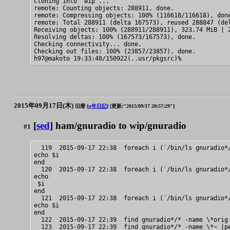
Cloning into 'wip'...

remote: Counting objects: 288911, done.

remote: Compressing objects: 100% (116618/116618), done
remote: Total 288911 (delta 167573), reused 288847 (del
Receiving objects: 100% (288911/288911), 323.74 MiB | 2
Resolving deltas: 100% (167573/167573), done.

Checking connectivity... done.

Checking out files: 100% (23857/23857), done.

2015年09月17日(木)
旧暦 [
n年日記
]
[更新:"2015/09/17 20:57:29"]
[
sed
] ham/gnuradio to wip/gnuradio
#1
  119  2015-09-17 22:38  foreach i (`/bin/ls gnuradio*/
echo $i

end                                          

  120  2015-09-17 22:38  foreach i (`/bin/ls gnuradio*/
echo

 $i

end                                                    
  121  2015-09-17 22:38  foreach i (`/bin/ls gnuradio*/
echo $i

end                                                    
  122  2015-09-17 22:39  find gnuradio*/* -name \*orig
  123  2015-09-17 22:39  find gnuradio*/* -name \*~ |p