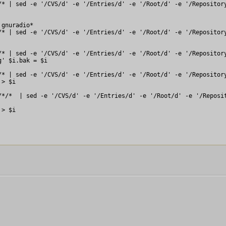
* | sed -e '/CVS/d' -e '/Entries/d' -e '/Root/d' -e '/Repository
                                                                
 gnuradio*                                                       
* | sed -e '/CVS/d' -e '/Entries/d' -e '/Root/d' -e '/Repository
                                                                
* | sed -e '/CVS/d' -e '/Entries/d' -e '/Root/d' -e '/Repository
' $i.bak = $i

       

* | sed -e '/CVS/d' -e '/Entries/d' -e '/Root/d' -e '/Repository
> $i

                

*/*  | sed -e '/CVS/d' -e '/Entries/d' -e '/Root/d' -e '/Reposit
> $i

             
