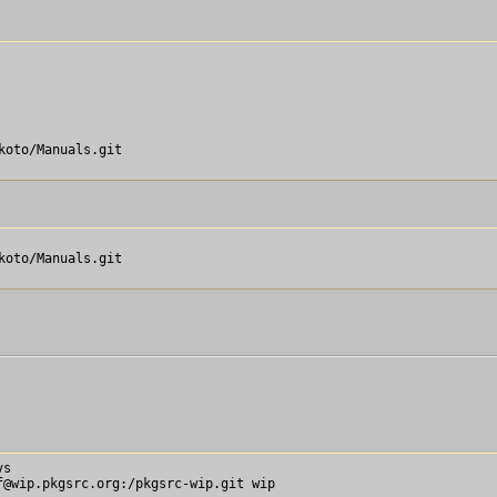
oto/Manuals.git

oto/Manuals.git

s

@wip.pkgsrc.org:/pkgsrc-wip.git wip
