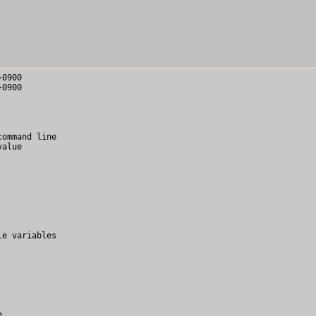
ommand line

alue

e variables


