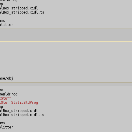
p

lBox_stripped.xidl

lBox_stripped.xidl.ts

ms

e

kStuff
kStuffStaticBldProg
p

lBox_stripped.xidl

lBox_stripped.xidl.ts

ms
