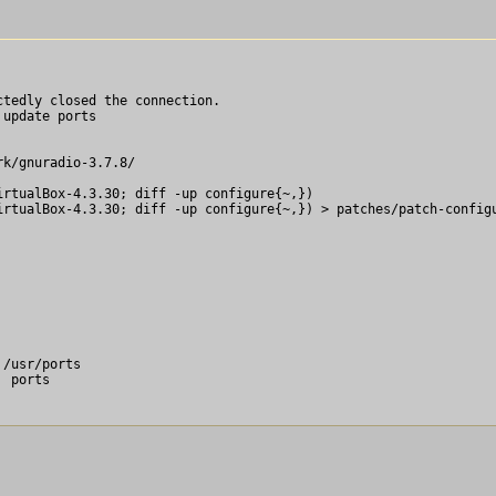
tedly closed the connection.

update ports  

            

k/gnuradio-3.7.8/

rtualBox-4.3.30; diff -up configure{~,})

rtualBox-4.3.30; diff -up configure{~,}) > patches/patch-configu
/usr/ports

 ports
