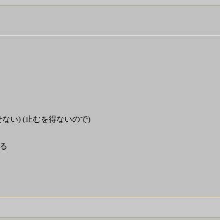
、
出せない) (止むを得ないので)
る