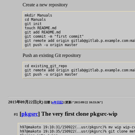
Create a new repository
mkdir Manuals

cd Manuals

git init

touch README.md

git add README.md

git commit -m "first commit"

git remote add origin gitlab@gitlab.p.example.com:mak
Push an existing Git repository
cd existing_git_repo

git remote add origin gitlab@gitlab.p.example.com:mak
2015年09月22日(火)
旧暦 [
n年日記
]
[更新:"2015/09/22 10:33:36"]
[
pkgsrc
] The very first clone pkgsrc-wip
#1
h97@makoto 19:10:31/150922(..usr/pkgsrc)% mv wip wip-cv
h97@makoto 19:10:35/150922(..usr/pkgsrc)% git clone mef