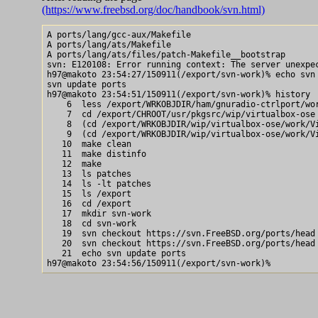
(https://www.freebsd.org/doc/handbook/svn.html)
A ports/lang/gcc-aux/Makefile

A ports/lang/ats/Makefile

A ports/lang/ats/files/patch-Makefile__bootstrap

svn: E120108: Error running context: The server unexpec
h97@makoto 23:54:27/150911(/export/svn-work)% echo svn 
svn update ports

h97@makoto 23:54:51/150911(/export/svn-work)% history  
    6  less /export/WRKOBJDIR/ham/gnuradio-ctrlport/wor
    7  cd /export/CHROOT/usr/pkgsrc/wip/virtualbox-ose

    8  (cd /export/WRKOBJDIR/wip/virtualbox-ose/work/Vi
    9  (cd /export/WRKOBJDIR/wip/virtualbox-ose/work/Vi
   10  make clean

   11  make distinfo

   12  make

   13  ls patches

   14  ls -lt patches

   15  ls /export

   16  cd /export

   17  mkdir svn-work

   18  cd svn-work

   19  svn checkout https://svn.FreeBSD.org/ports/head 
   20  svn checkout https://svn.FreeBSD.org/ports/head 
   21  echo svn update ports
