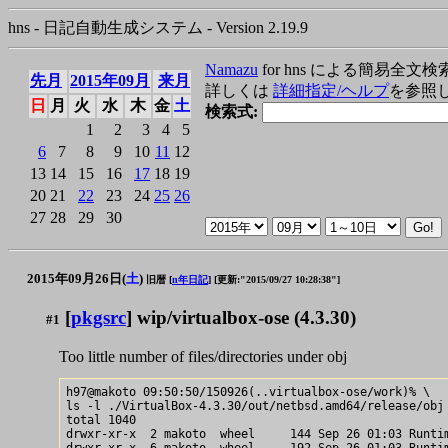
hns - 日記自動生成システム - Version 2.19.9
Namazu
for hns による簡易全文検
先月
2015年09月
来月
詳しくは
詳細指定/ヘルプ
を参照
日
月
火
水
木
金
土
検索式:
1
2
3
4
5
6
7
8
9
10
11
12
13
14
15
16
17
18
19
20
21
22
23
24
25
26
27
28
29
30
2015年09月26日(
土
)
旧暦 [
n年日記
]
[更新:"2015/09/27 10:28:38"]
[
pkgsrc
] wip/virtualbox-ose (4.3.30)
#1
Too little number of files/directories under obj
h97@makoto 09:50:50/150926(..virtualbox-ose/work)% \

ls -l ./VirtualBox-4.3.30/out/netbsd.amd64/release/obj 
total 1040

drwxr-xr-x  2 makoto  wheel     144 Sep 26 01:03 Runtim
drwxr-xr-x  6 makoto  wheel     192 Sep 26 01:03 Runtim