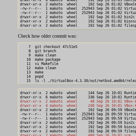
drwxr-xr-x  2 makoto  wheel     192 Sep 26 01:02 VBoxCm
-rw-r--r--  1 makoto  wheel  252943 Sep 26 01:02 Virtua
-rw-r--r--  1 makoto  wheel  252943 Sep 26 01:02 Virtua
drwxr-xr-x  2 makoto  wheel     192 Sep 26 01:02 bin2c

drwxr-xr-x  2 makoto  wheel     192 Sep 26 01:02 biossu
Check how older commit was:
    7  git checkout 47c51e5

    8  git branch

    9  make clean

   10  make package

   11  vi Makefile

   12  make clean

   13  make

   14  popd

drwxr-xr-x  2 makoto  wheel     144 Sep 26 10:01 Runtim
drwxr-xr-x  2 makoto  wheel      48 Sep 26 10:01 VBox-
drwxr-xr-x  4 makoto  wheel     240 Sep 26 10:01 VBox-

drwxr-xr-x  2 makoto  wheel     192 Sep 26 09:59 VBoxCm
-rw-r--r--  1 makoto  wheel  252943 Sep 26 09:59 Virtua
-rw-r--r--  1 makoto  wheel  252943 Sep 26 09:59 Virtua
drwxr-xr-x  2 makoto  wheel     192 Sep 26 09:59 bin2c

drwxr-xr-x  2 makoto  wheel     192 Sep 26 09:59 biossu
drwxr-xr-x  2 makoto  wheel     480 Sep 26 10:01 scm