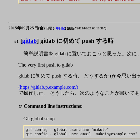
2015年09月25日(金)
旧暦 [
n年日記
]
[更新:"2015/09/25 00:10:36"]
[
gitlab
] gitlab に初めて push する時
#1
簡単説明書を gitlab に置いておこうと思った。次に
The very first push to gitlab
gitlab に初めて push する時、 どうするか (が今思い
(https://gitlab.p.example.com/)
で操作した。 そうしたら、次のようなことが書いてあ
Command line instructions:
＠
Git global setup
git config --global user.name "makoto"
