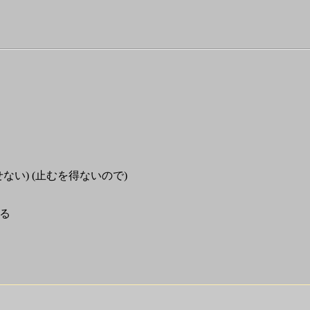
、
出せない) (止むを得ないので)
る