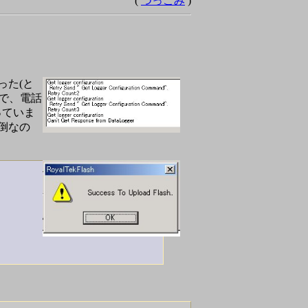
(
つっこみ
)
った(と
まで、電話
っていま
倒なの