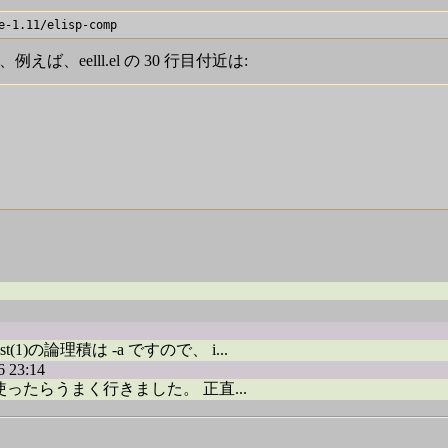
eelll.el の 30 行目付近は:
)の論理積は -a ですので、 i...
 23:14
使ったらうまく行きました。 正直...