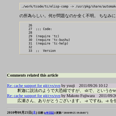
の所為らしい。何が問題なのか全く不明。 ちなみに、例えば、
    26

    27  ;;; Code:

    28

    29  (require 'tc)

    30  (require 'tc-bushu)

    31  (require 'tc-help)

    32

Comments related this article
Re: cache support for git/cvs/svn
by yuuji
2011/09/26 10:12
釈迦に説法のようで大恐縮ですが、 shで、というかtest(1
Re: cache support for git/cvs/svn
by Makoto Fujiwara
2011/09/26
広瀬さん、ありがとうございます。 -a ですね。-a を
2010年09月25日(
土
)
旧暦 [
n年日記
]
[更新:"2010/09/25 19:18:01"]