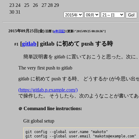
23
24
25
26
27
28
29
30
31
2015年09月25日(金)
旧暦 [
n年日記
]
[更新:"2015/09/25 00:10:36"]
[
gitlab
] gitlab に初めて push する時
#1
簡単説明書を gitlab に置いておこうと思った。次に
The very first push to gitlab
gitlab に初めて push する時、 どうするか (が今思い
(https://gitlab.p.example.com/)
で操作した。 そうしたら、次のようなことが書いてあ
Command line instructions:
＠
Git global setup
git config --global user.name "makoto"
