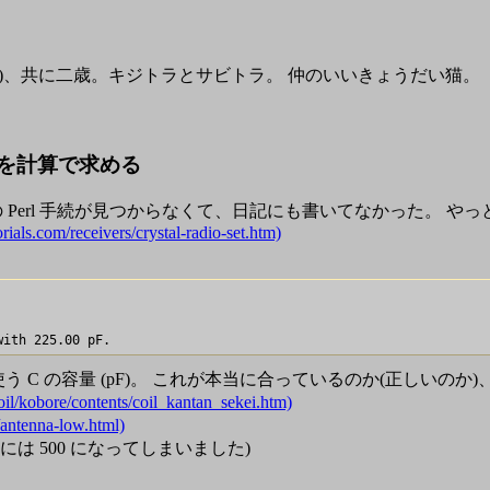
ロゼ(♀)、共に二歳。キジトラとサビトラ。 仲のいいきょうだい猫。
値を計算で求める
 Perl 手続が見つからなくて、日記にも書いてなかった。 や
rials.com/receivers/crystal-radio-set.htm)
使う C の容量 (pF)。 これが本当に合っているのか(正しいの
re/contents/coil_kantan_sekei.htm)
tenna-low.html)
 500 になってしまいました)