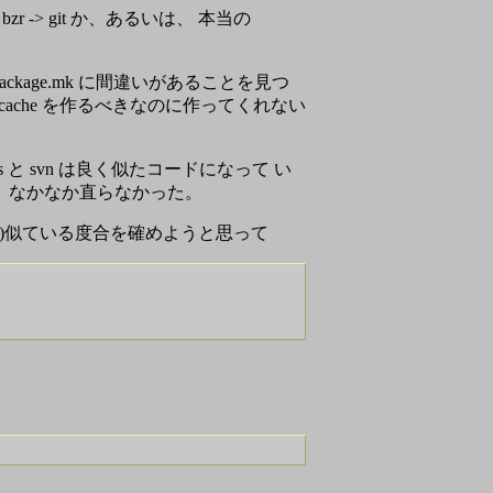
 bzr -> git か、あるいは、 本当の
package.mk に間違いがあることを見つ
で、cache を作るべきなのに作ってくれない
と svn は良く似たコードになって い
が、なかなか直らなかった。
前の)似ている度合を確めようと思って