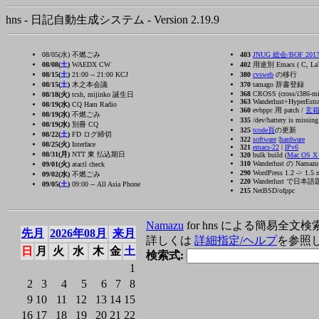
hns - 日記自動生成システム - Version 2.19.9
08/05(水) 不燃ごみ
403
JNUG 総会/BOF 2017/
08/08(
土
)
WAEDX CW
402
用途別 Emacs ( C, La
08/15(
土
)
21:00 -- 21:00 KCJ
380
cvsweb
の移行
08/15(
土
)
木之本会議
370
tamago 辞書登録
368
CROSS (cross/i386-ming
08/18(火)
tcsh, mijinko 誕生日
363
Wanderlust+HyperEstra
08/19(水)
CQ Ham Radio
360
evbppc 用 patch /
玄
08/19(水)
不燃ごみ
335
/dev/battery is missin
08/19(水)
別冊 CQ
325
tcode頁
の更新
08/22(
土
)
FD ログ締切
322
software
|
hardware
08/25(火)
Interface
321
emacs-22
|
IPv6
08/31(月)
NTT 東 払込期日
320
bulk build (
Mac OS 
310
Wanderlust の Nama
09/01(火)
atactl check
290
WordPress 1.2 -> 1.5 
09/02(水)
不燃ごみ
220
Wanderlust で日本語題名の
09/05(
土
)
09:00 -- All Asia Phone
215
NetBSD/ofppc
Namazu
for hns による簡易全文検
先月
2026年08月
来月
詳しくは
詳細指定/ヘルプ
を参照
日
月
火
水
木
金
土
検索式:
1
2
3
4
5
6
7
8
9
10
11
12
13
14
15
16
17
18
19
20
21
22