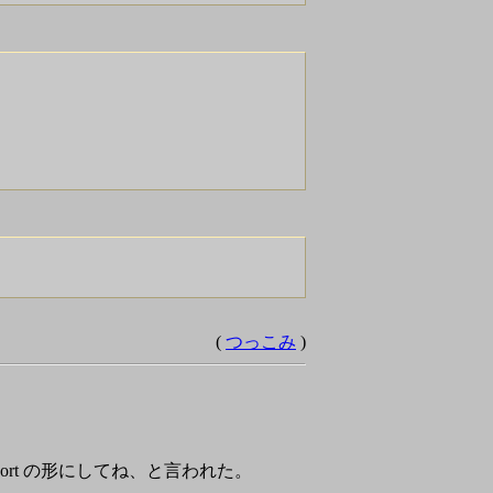
(
つっこみ
)
eport の形にしてね、と言われた。