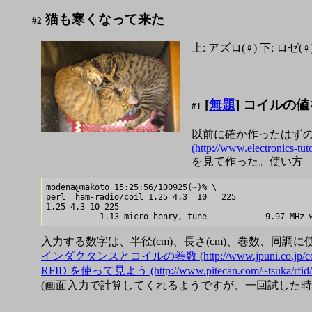
猫も寒くなって来た
#2
上: アズロ(♀) 下: 
[
無題
] コイルの
#1
以前に確か作ったはずの
(http://www.electronics-tuto
を見て作った。使い方
modena@makoto 15:25:56/100925(~)% \

perl  ham-radio/coil 1.25 4.3  10   225

1.25 4.3 10 225

入力する数字は、半径(cm)、長さ(cm)、巻数、同調に
インダクタンスとコイルの巻数 (http://www.jpuni.co.jp/coil/kobo
RFID を使って見よう (http://www.pitecan.com/~tsuka/rfid/an
(画面入力で計算してくれるようですが、一回試した時には