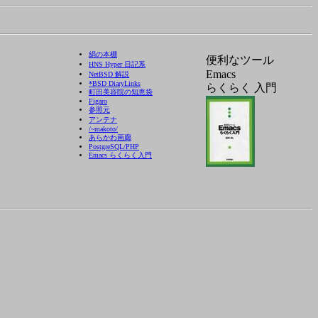
絹の本棚
便利なツール
HNS Hyper 日記系
Emacs
NetBSD 解説
*BSD DiaryLinks
らくらく 入門
町田美容院の知恵袋
Figaro
参照元
アンテナ
/~makoto/
あらかわ画廊
PostgreSQL/PHP
Emacs らくらく入門