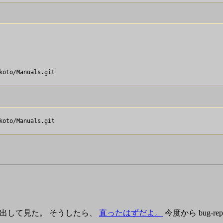
oto/Manuals.git

oto/Manuals.git

出して見た。 そうしたら、
直ったはずだよ。
今度から bug-r