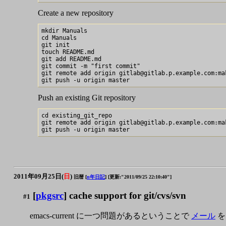
Create a new repository
mkdir Manuals

cd Manuals

git init

touch README.md

git add README.md

git commit -m "first commit"

git remote add origin gitlab@gitlab.p.example.com:mak
Push an existing Git repository
cd existing_git_repo

git remote add origin gitlab@gitlab.p.example.com:mak
2011年09月25日(
日
)
旧暦 [
n年日記
]
[更新:"2011/09/25 22:10:40"]
[
pkgsrc
] cache support for git/cvs/svn
#1
emacs-current に一つ問題があるということで
メール
を