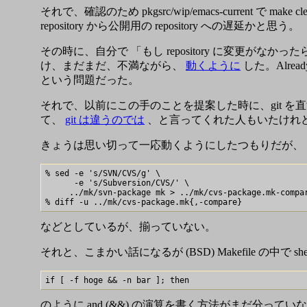
それで、確認のため pkgsrc/wip/emacs-current で m
repository から公開用の repository への遅延かと思う。
その時に、自分で 「もし repository に変更がなかった
け、まだまだ、不満ながら、
動くように
した。Alre
という問題だった。
それで、以前にこの手のことを提案した時に、git を
て、
git は違うのでは
、と言ってくれた人もいたけれど
きょうは思い切って一応動くようにしたつもりだが、 まだ
% sed -e 's/SVN/CVS/g' \

      -e 's/Subversion/CVS/' \

     ../mk/svn-package mk > ../mk/cvs-package.mk-compar
などとしているが、揃っていない。
それと、こまかい話になるが (BSD) Makefile の中で sh
のように and (&&) の演算を書く方法がまだ分ってい