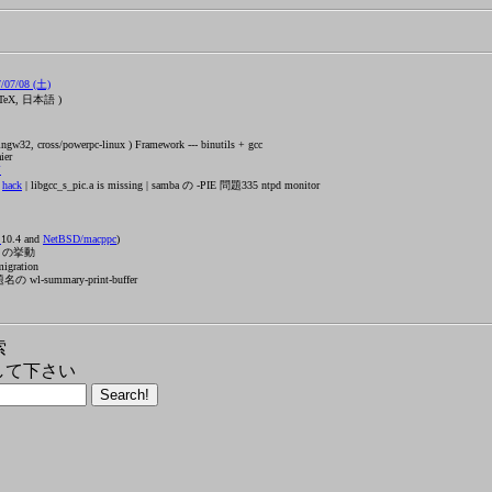
07/08 (土)
TeX, 日本語 )
w32, cross/powerpc-linux ) Framework --- binutils + gcc
ier
箱
g
hack
| libgcc_s_pic.a is missing | samba の -PIE 問題335 ntpd monitor
X
10.4 and
NetBSD/macppc
)
zu の挙動
migration
 wl-summary-print-buffer
索
して下さい