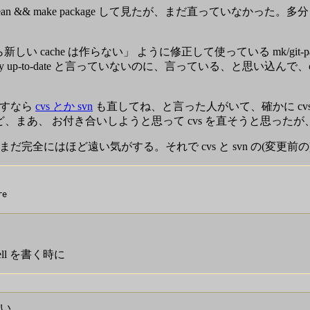
ake clean && make package して見たが、まだ直っていなかった。多分
ら新しい cache は作らない」 ように修正して使っている mk/git-
ady up-to-date と言っていないのに、言っている、と思い込ん
直すなら
cvs とか svn
も直してね、と言った人がいて、確かに cvs 
、まあ、 お付き合いしようと思って cvs を直そうと思った
完全にはほど遠い気がする。それで cvs と svn の(変更
e

ell を書く時に
ない。