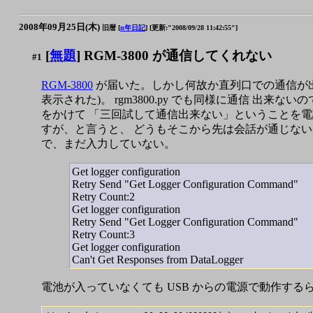
2008年09月25日(木)
旧暦 [
n年日記
]
[更新:"2008/09/28 11:42:55"]
[
無題
] RGM-3800 が通信してくれない
#1
RGM-3800
が届いた。しかし何故か直列口での通信が出来ないらし
表示された)。 rgm3800.py でも同様に通信 出
をかけて 「三回試して通信出来ない」ということを
すが、と言うと、 どうもそこから先は会話が通じない感
で、まだ入力していない。
Get logger configuration
Retry Send "Get Logger Configuration Command"
Retry Count:2
Get logger configuration
Retry Send "Get Logger Configuration Command"
Retry Count:3
Get logger configuration
Can't Get Responses from DataLogger
電池が入っていなくても USB からの電源で動作するら