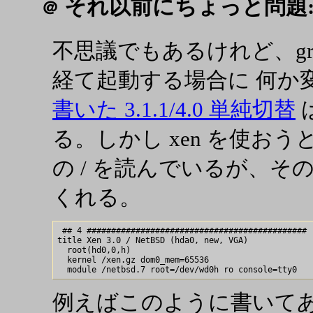
それ以前にちょっと問題
＠
不思議でもあるけれど、grub から
経て起動する場合に 何か
書いた 3.1.1/4.0 単純切替
る。しかし xen を使おう
の / を読んでいるが、そのうち
くれる。
 ## 4 #############################################

title Xen 3.0 / NetBSD (hda0, new, VGA)

  root(hd0,0,h)

  kernel /xen.gz dom0_mem=65536

例えばこのように書いて