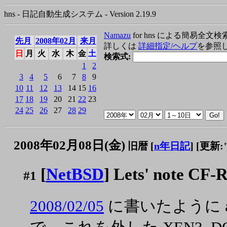
hns - 日記自動生成システム - Version 2.19.9
Namazu
for hns による簡易全文検
先月
2008年02月
来月
詳しくは
詳細指定/ヘルプ
を参照
日
月
火
水
木
金
土
検索式:
1
2
3
4
5
6
7
8
9
10
11
12
13
14
15
16
17
18
19
20
21
22
23
24
25
26
27
28
29
2008年02月08日(金)
旧暦 [
n年日記
]
[更新:"2
[
NetBSD
] Lets' note CF-
#1
2008/02/05
に書いたように aui