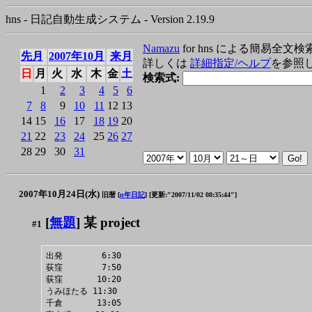
hns - 日記自動生成システム - Version 2.19.9
Namazu
for hns による簡易全文検
先月
2007年10月
来月
詳しくは
詳細指定/ヘルプ
を参照
日
月
火
水
木
金
土
検索式:
1
2
3
4
5
6
7
8
9
10
11
12
13
14
15
16
17
18
19
20
21
22
23
24
25
26
27
28
29
30
31
2007年10月24日(水)
旧暦 [
n年日記
]
[更新:"2007/11/02 08:35:44"]
[
無題
] 某 project
#1
出発        6:30

荻窪        7:50

荻窪       10:20

うみほたる 11:30

千倉       13:05
