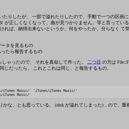
を分けていたりしたが、 一部で溢れたりしたので、手動で一つの区
 Location のデータ が正しくなくなって、曲が見つかりません。等と言
なければ、納得出来ないというか、何をやったか、分らなく て気分が
メタデータを見るもの
あったら報告するもの
っしゃったので、 それを真似して作った。
二つ目
の方は File::
MD5 が同じだったら、 これとこれは同じ、と報告するもの。
/iTunes Music/' 'iTunes/iTunes Music/' 

とも思っている。 (disk が溢れてしまった) .. ので、重複時