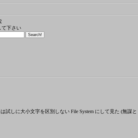
索
して下さい
回は試しに大小文字を区別しない File System にして見た (無