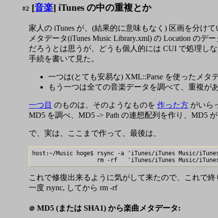
[
音楽
] iTunes の中の重複とか
#2
家人の iTunes が、(結果的に意味もなく) 区画
メタデータ(iTunes Music Library.xml) の
だろうとは思うが、どうも個人的には CUI で処理し
手続を書いて見た。
一つは(とても安易な) XML::Parse を使った
もう一つは全ての音楽データを調べて、重複が
一つ目
のものは、そのようなものを
作った方
がいら
MD5 を調べ、MD5 -> Path の連想配列を作り、
で、実は、ここまで作って、最後は、
host:~/Music hoge$ rsync -a 'iTunes/iTunes Music/iTunes
これで修復出来るように気がして来たので、これで終りかな、
一度 rsync, してから rm -rf
MD5 (または SHA1) から楽曲メタデータ:
＠