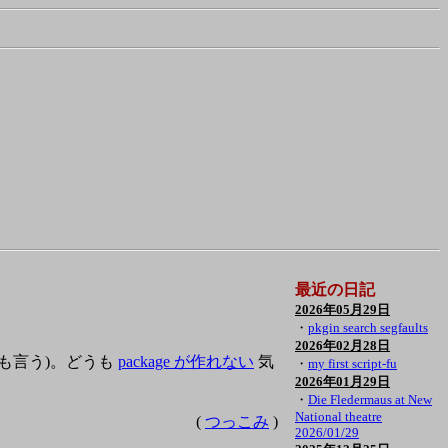
最近の日記
2026年05月29日
・
pkgin search segfaults
2026年02月28日
謀とも言う)。どうも
package が作れない
気
・
my first script-fu
2026年01月29日
・
Die Fledermaus at New
National theatre
(
つっこみ
)
2026/01/29