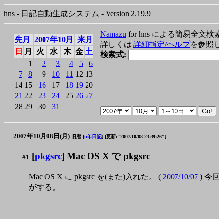
hns - 日記自動生成システム - Version 2.19.9
Namazu
for hns による簡易全文検
先月
2007年10月
来月
詳しくは
詳細指定/ヘルプ
を参照
日
月
火
水
木
金
土
検索式:
1
2
3
4
5
6
7
8
9
10
11
12
13
14
15
16
17
18
19
20
21
22
23
24
25
26
27
28
29
30
31
2007年10月08日(月)
旧暦 [
n年日記
]
[更新:"2007/10/08 23:39:26"]
[
pkgsrc
] Mac OS X で pkgsrc
#1
Mac OS X に pkgsrc を(また)入れた。 (
2007/10/07
) 今
がする。