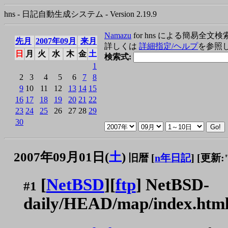
hns - 日記自動生成システム - Version 2.19.9
Namazu
for hns による簡易全文検
先月
2007年09月
来月
詳しくは
詳細指定/ヘルプ
を参照
日
月
火
水
木
金
土
検索式:
1
2
3
4
5
6
7
8
9
10
11
12
13
14
15
16
17
18
19
20
21
22
23
24
25
26
27
28
29
30
2007年09月01日(
土
)
旧暦 [
n年日記
]
[更新:"2
[
NetBSD
][
ftp
] NetBSD-
#1
daily/HEAD/map/index.htm