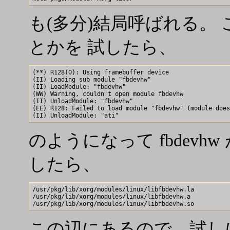
も(多分)結局呼ばれる。 これで、
とかを 試したら、
(**) R128(0): Using framebuffer device

(II) Loading sub module "fbdevhw"

(II) LoadModule: "fbdevhw"

(WW) Warning, couldn't open module fbdevhw

(II) UnloadModule: "fbdevhw"

(EE) R128: Failed to load module "fbdevhw" (module does
のようになって fbdev
したら、
/usr/pkg/lib/xorg/modules/linux/libfbdevhw.la

/usr/pkg/lib/xorg/modules/linux/libfbdevhw.a

この辺にあるので、試しに h