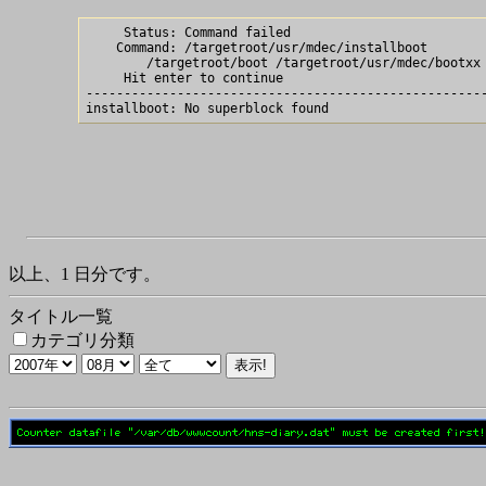
     Status: Command failed

    Command: /targetroot/usr/mdec/installboot 

	/targetroot/boot /targetroot/usr/mdec/bootxx /dev/wd0c 

     Hit enter to continue

-----------------------------------------------------
以上、1 日分です。
タイトル一覧
カテゴリ分類