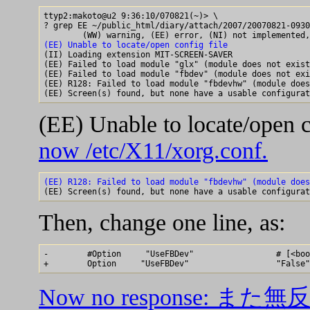
ttyp2:makoto@u2 9:36:10/070821(~)> \

? grep EE ~/public_html/diary/attach/2007/20070821-0930

(EE) Unable to locate/open config file

(II) Loading extension MIT-SCREEN-SAVER

(EE) Failed to load module "glx" (module does not exist
(EE) Failed to load module "fbdev" (module does not exi
(EE) R128: Failed to load module "fbdevhw" (module does
(EE) Unable to locate/open c
now /etc/X11/xorg.conf.
(EE) R128: Failed to load module "fbdevhw" (module does
Then, change one line, as:
-        #Option     "UseFBDev"                 # [<boo
Now no response: ま