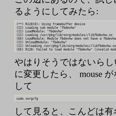
るようにしてみたら:
(**) R128(0): Using framebuffer device

(II) Loading sub module "fbdevhw"

(II) LoadModule: "fbdevhw"

(II) Loading /usr/pkg/lib/xorg/modules//libfbdevhw.so

(EE) LoadModule: Module fbdevhw does not have a fbdevhw
(II) UnloadModule: "fbdevhw"

(II) Unloading /usr/pkg/lib/xorg/modules//libfbdevhw.so

やはりそうではないらしい。ker
に変更したら、 mouse
して
して見ると、こんどは有