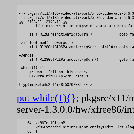
--- pkgsrc/x11/xf86-video-ati/work/xf86-video-ati-6.6.3
+++ pkgsrc/x11/xf86-video-ati/work/xf86-video-ati-6.6.3
@@ -2198,11 +2198,11 @@

        if (!R128PreInitInt10(pScrn, &pInt10)) goto fai
     if (!R128PreInitConfig(pScrn))             goto fa
-

+#if !defined(__powerpc__)

     if (!R128GetBIOSParameters(pScrn, pInt10)) goto fa
-

+#endif

     if (!R128GetPLLParameters(pScrn))          goto fa
-

+while(1) {};

     /* Don't fail on this one */

     R128PreInitDDC(pScrn, pInt10);

put while(1){};
pkgsrc/x11/m
server-1.3.0.0/hw/xfree86/in
    64  xf86Int10InfoPtr

    65  xf86ExtendedInitInt10(int entityIndex, int Flag
    66  {
