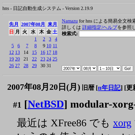
hns - 日記自動生成システム - Version 2.19.9
Namazu
for hns による簡易全文検
先月
2007年08月
来月
詳しくは
詳細指定/ヘルプ
を参照
日
月
火
水
木
金
土
検索式:
1
2
3
4
5
6
7
8
9
10
11
12
13
14
15
16
17
18
19
20
21
22
23
24
25
26
27
28
29
30
31
2007年08月20日(月)
旧暦 [
n年日記
]
[更新
[
NetBSD
] modular-xorg
#1
最近は XFree86 でも
xorg