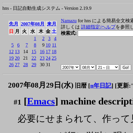
hns - 日記自動生成システム - Version 2.19.9
Namazu
for hns による簡易全文検
先月
2007年08月
来月
詳しくは
詳細指定/ヘルプ
を参照
日
月
火
水
木
金
土
検索式:
1
2
3
4
5
6
7
8
9
10
11
12
13
14
15
16
17
18
19
20
21
22
23
24
25
26
27
28
29
30
31
2007年08月29日(水)
旧暦 [
n年日記
]
[更新:"2
[
Emacs
] machine descrip
#1
必要にせまられて、作って