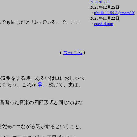
2026/01/29
2025年12月25日
・
pbulk 11.99.3 (emacs30)
2025年11月22日
んでも同じだと 思っている。で、ここ
・
crash dump
(
つっこみ
)
か説明をする時、あるいは単におしゃべ
てもらう、これが
承。
続けて、実は、
昔習った音楽の四部形式と同じではな
の生成文法につながる気がするということ。