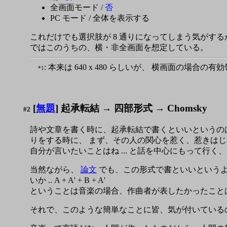
全画面モード /
否
PC モード / 全体を表示する
これだけでも選択肢が 8 通りになってしまう気がす
ではこのうちの、横・非全画面を想定している。
: 本来は 640 x 480 らしいが、 横画面の場合
*1
[
無題
] 起承転結 → 四部形式 → Chomsky
#2
詩や文章を書く時に、起承転結で書くといいというの
りをする時に、 まず、その人の関心を惹く、惹きは
自分が言いたいことはね ... と話を中心にもって行く
当然ながら、
論文
でも、この形式で書といいというよ
いか .. A + A' + B + A'
ということは音楽の場合、作曲者が表したかったことは
それで、このような簡単なことに皆、気が付いているのかな