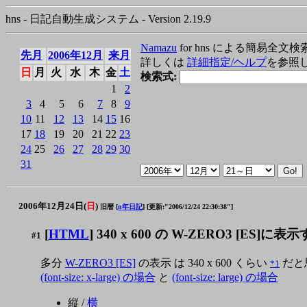
hns - 日記自動生成システム - Version 2.19.9
Namazu
for hns による簡易全文検
先月
2006年12月
来月
詳しくは
詳細指定/ヘルプ
を参照
日
月
火
水
木
金
土
検索式:
1
2
3
4
5
6
7
8
9
10
11
12
13
14
15
16
17
18
19
20
21
22
23
24
25
26
27
28
29
30
31
2006年12月24日(
日
)
旧暦 [
n年日記
]
[更新:"2006/12/24 22:30:38"]
[
HTML
] 340 x 600 の W-ZERO3 [ES]に
#1
多分
W-ZERO3 [ES]
の表示 は 340 x 600 くらい
だと
*1
(font-size: x-large) の場合
と
(font-size: large) の場合
縦 /
横