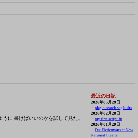
最近の日記
2026年05月29日
・
pkgin search segfaults
2026年02月28日
どのように 書けばいいのかを試して見た。
・
my first script-fu
2026年01月29日
・
Die Fledermaus at New
National theatre