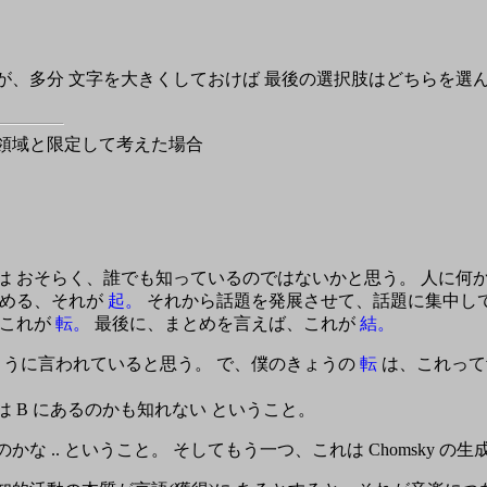
るが、多分 文字を大きくしておけば 最後の選択肢はどちらを選
の有効領域と限定して考えた場合
は おそらく、誰でも知っているのではないかと思う。 人に何
じめる、それが
起。
それから話題を発展させて、話題に集中し
、これが
転。
最後に、まとめを言えば、これが
結。
うに言われていると思う。 で、僕のきょうの
転
は、これって
 B にあるのかも知れない ということ。
 .. ということ。 そしてもう一つ、これは Chomsky 