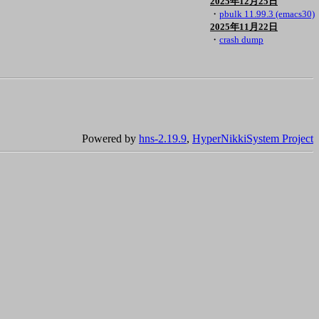
2025年12月25日
・
pbulk 11.99.3 (emacs30)
2025年11月22日
・
crash dump
Powered by
hns-2.19.9
,
HyperNikkiSystem Project