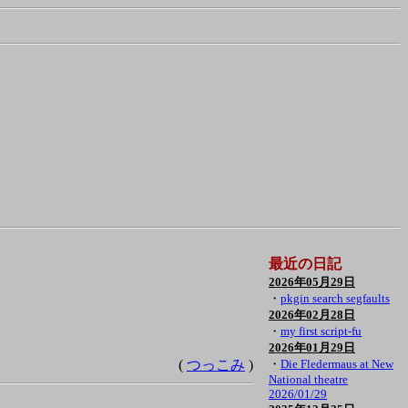
最近の日記
2026年05月29日
・
pkgin search segfaults
2026年02月28日
・
my first script-fu
2026年01月29日
(
つっこみ
)
・
Die Fledermaus at New
National theatre
2026/01/29