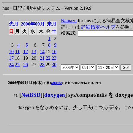
hns - 日記自動生成システム - Version 2.19.9
Namazu
for hns による簡易全文検
先月
2006年09月
来月
詳しくは
詳細指定/ヘルプ
を参照
日
月
火
水
木
金
土
検索式:
1
2
3
4
5
6
7
8
9
10
11
12
13
14
15
16
17
18
19
20
21
22
23
24
25
26
27
28
29
30
2006年09月14日(木)
旧暦 [
n年日記
]
[更新:"2006/09/14 11:37:21"]
[
NetBSD
][
doxygen
] sys/compat/ndis を do
#1
doxygen をながめるのは、少し工夫(こつ)が要る。