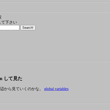
索
して下さい
xygen して見た
この辺から見ていくのかな。
global variables