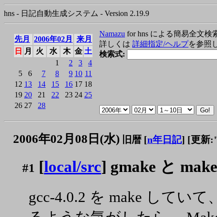
hns - 日記自動生成システム - Version 2.19.9
Namazu
for hns による簡易全文検
先月
2006年02月
来月
詳しくは
詳細指定/ヘルプ
を参照
日
月
火
水
木
金
土
検索式:
1
2
3
4
5
6
7
8
9
10
11
12
13
14
15
16
17
18
19
20
21
22
23
24
25
26
27
28
2006年02月08日(水)
旧暦 [
n年日記
]
[更新:"2
[
local/src
] gmake と ma
#1
gcc-4.0.2 を make 