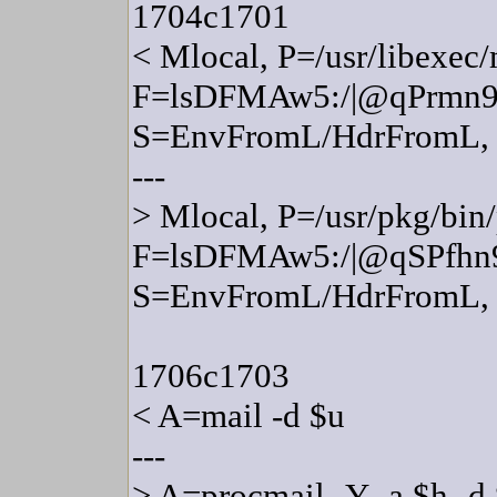
1704c1701
< Mlocal, P=/usr/libexec/
F=lsDFMAw5:/|@qPrmn9
S=EnvFromL/HdrFromL,
---
> Mlocal, P=/usr/pkg/bin
F=lsDFMAw5:/|@qSPfhn
S=EnvFromL/HdrFromL,
1706c1703
< A=mail -d $u
---
> A=procmail -Y -a $h -d