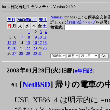
hns - 日記自動生成システム - Version 2.19.9
Namazu
for hns による簡易全文検
先月
2003年01月
来月
詳しくは
詳細指定/ヘルプ
を参照
日
月
火
水
木
金
土
検索式:
1
2
3
4
5
6
7
8
9
10
11
12
13
14
15
16
17
18
19
20
21
22
23
24
25
26
27
28
29
30
31
2003年01月28日(火)
旧暦 [
n年日記
]
[
NetBSD
] 帰りの電車の中で 
#1
USE_XF86_4 は明示的に 