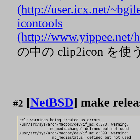
(http://user.icx.net/~bg
icontools
(http://www.yippee.net/
の中の clip2icon 
[
NetBSD
] make relea
#2
cc1: warnings being treated as errors

/usr/src/sys/arch/macppc/dev/if_mc.c:373: warning: 

             `mc_mediachange' defined but not used

/usr/src/sys/arch/macppc/dev/if_mc.c:399: warning: 

              `mc_mediastatus' defined but not used
