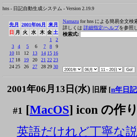
hns - 日記自動生成システム - Version 2.19.9
Namazu
for hns による簡易全文検
先月
2001年06月
来月
詳しくは
詳細指定/ヘルプ
を参照
日
月
火
水
木
金
土
検索式:
1
2
3
4
5
6
7
8
9
10
11
12
13
14
15
16
17
18
19
20
21
22
23
24
25
26
27
28
29
30
2001年06月13日(水)
旧暦 [
n年日記
[
MacOS
] icon の作
#1
英語だけれど丁寧な