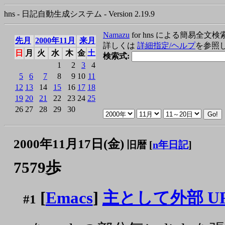
hns - 日記自動生成システム - Version 2.19.9
Namazu
for hns による簡易全文検
先月
2000年11月
来月
詳しくは
詳細指定/ヘルプ
を参照
日
月
火
水
木
金
土
検索式:
1
2
3
4
5
6
7
8
9
10
11
12
13
14
15
16
17
18
19
20
21
22
23
24
25
26
27
28
29
30
2000年11月17日(金)
旧暦 [
n年日記
]
7579歩
[
Emacs
]
主として外部 U
#1