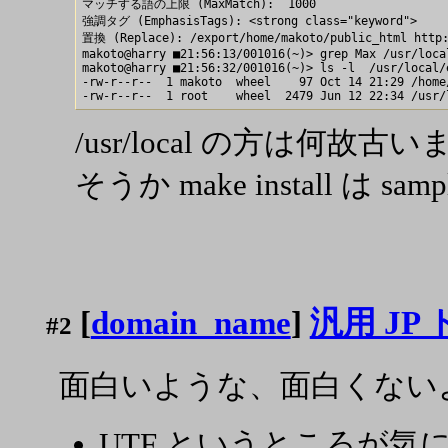
マッチする語の上限 (MaxMatch):  1000

強調タグ (EmphasisTags): <strong class="keyword">     
置換 (Replace): /export/home/makoto/public_html http:
makoto@harry ■21:56:13/001016(~)> grep Max /usr/loca
makoto@harry ■21:56:32/001016(~)> ls -l  /usr/local/
-rw-r--r--  1 makoto  wheel    97 Oct 14 21:29 /home/
/usr/local の方は何故古
そうか make install は 
[
domain_name
]
汎用 JP
#2
面白いような、面白くない
UTF というところが気