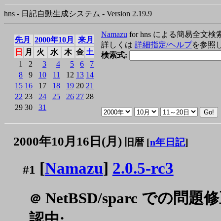
hns - 日記自動生成システム - Version 2.19.9
Namazu
for hns による簡易全文検
先月
2000年10月
来月
詳しくは
詳細指定/ヘルプ
を参照
日
月
火
水
木
金
土
検索式:
1
2
3
4
5
6
7
8
9
10
11
12
13
14
15
16
17
18
19
20
21
22
23
24
25
26
27
28
29
30
31
2000年10月16日(月)
旧暦 [
n年日記
]
[
Namazu
]
2.0.5-rc3
#1
NetBSD/sparc で
＠
認中: