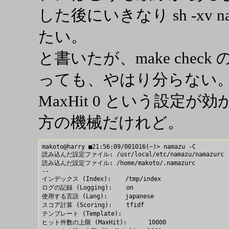
した後にいきなり sh -xv 
たい。
と書いたが、make check の後
っても、やはり分らない
MaxHit 0 という設定が
方の機械だけれど。
makoto@harry ■21:56:09/001016(~)> namazu -C

読み込んだ設定ファイル: /usr/local/etc/namazu/namazurc

読み込んだ設定ファイル: /home/makoto/.namazurc

--

インデックス (Index):    /tmp/index

ログの記録 (Logging):    on

使用する言語 (Lang):     japanese

スコア計算 (Scoring):    tfidf

テンプレート (Template): 

ヒット件数の上限 (MaxHit):      10000
