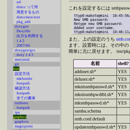
url
distcc って何
これを設定するには smbpasswd 
用意するもの
ttyp0:makoto@mini  10:45:56
distccmon-text
New SMB password:

pkg_add
Retype new SMB password:

doxygen
Added user username.

Doxyfile
出力を利用する
また、上の設定のうち
smb.co
1.4.5
ます。設置時には、その中の sm
2007/04
doxygen/gcc
簡単に元に戻せます。 /usr/pkg
doxy 1.4.5
mercurial
名前
shell?
git
font
adduser.sh*
YES
設定方法
mkfontdir
deluser.sh*
YES
fontpath
mknissmbpasswd.sh*
YES
確認方法
fontpath
mknissmbpwdtbl.sh*
YES
全ての書体
mksmbpasswd.sh*
YES
intlfonts
fontpath
samba.schema
ipa
graphics
smb.conf.default
graphviz
magicpoint
updatesmbpasswd.sh*
YES