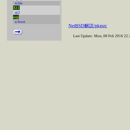
w3m
X11
qt2
wip
u-boot
NetBSD解説/pkgsrc
Last Update: Mon, 08 Feb 2016 22