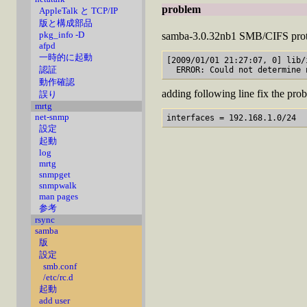
problem
AppleTalk と TCP/IP
版と構成部品
pkg_info -D
samba-3.0.32nb1 SMB/CIFS proto
afpd
一時的に起動
[2009/01/01 21:27:07, 0] lib/
認証
動作確認
adding following line fix the pro
誤り
mrtg
net-snmp
設定
起動
log
mrtg
snmpget
snmpwalk
man pages
参考
rsync
samba
版
設定
smb.conf
/etc/rc.d
起動
add user