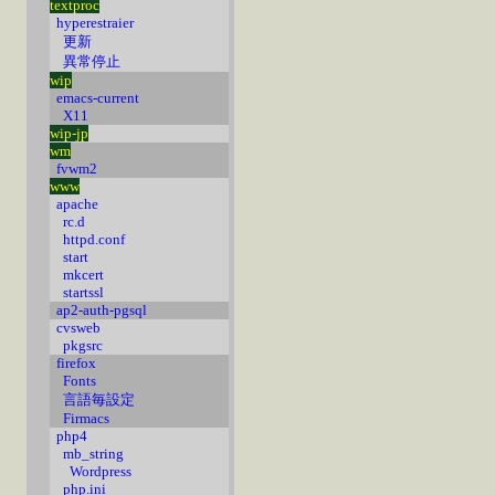
textproc
hyperestraier
更新
異常停止
wip
emacs-current
X11
wip-jp
wm
fvwm2
www
apache
rc.d
httpd.conf
start
mkcert
startssl
ap2-auth-pgsql
cvsweb
pkgsrc
firefox
Fonts
言語毎設定
Firmacs
php4
mb_string
Wordpress
php.ini