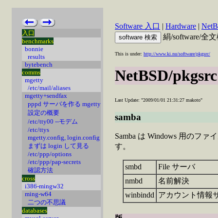
Software 入口
|
Hardware
|
Net
入口
絹/software/
benchmarks
bonnie
This is under:
http://www.ki.nu/software/pkgsrc/
results
bytebench
NetBSD/pkgsrc
comms
mgetty
/etc/mail/aliases
mgetty+sendfax
Last Update: "2009/01/01 21:31:27 makoto"
pppd サーバを作る mgetty
設定の概要
samba
/etc/tty00 --モデム
/etc/ttys
Samba は Windows
mgetty.config, login.config
まずは login して見る
す。
/etc/ppp/options
/etc/ppp/pap-secrets
smbd
File サーバ
確認方法
cross
nmbd
名前解決
i386-mingw32
ming-w64
winbindd
アカウント情報サーバ 
二つの不思議
databases