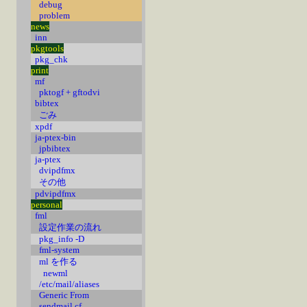
debug
problem
news
inn
pkgtools
pkg_chk
print
mf
pktogf + gftodvi
bibtex
ごみ
xpdf
ja-ptex-bin
jpbibtex
ja-ptex
dvipdfmx
その他
pdvipdfmx
personal
fml
設定作業の流れ
pkg_info -D
fml-system
ml を作る
newml
/etc/mail/aliases
Generic From
sendmail.cf