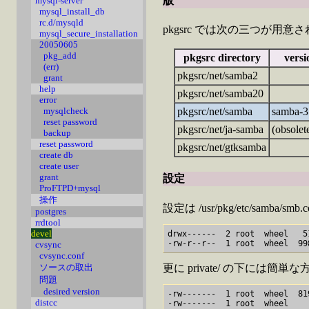
版
mysql-server
mysql_install_db
rc.d/mysqld
pkgsrc では次の三つが用意され
mysql_secure_installation
20050605
pkg_add
pkgsrc directory
versi
(err)
pkgsrc/net/samba2
grant
help
pkgsrc/net/samba20
error
pkgsrc/net/samba
samba-3
mysqlcheck
reset password
pkgsrc/net/ja-samba
(obsolet
backup
reset password
pkgsrc/net/gtksamba
create db
create user
grant
設定
ProFTPD+mysql
操作
設定は /usr/pkg/etc/samba/smb.
postgres
rrdtool
devel
drwx------  2 root  wheel   5
-rw-r--r--  1 root  wheel  99
cvsync
cvsync.conf
更に private/ の下には
ソースの取出
問題
desired version
-rw-------  1 root  wheel  81
distcc