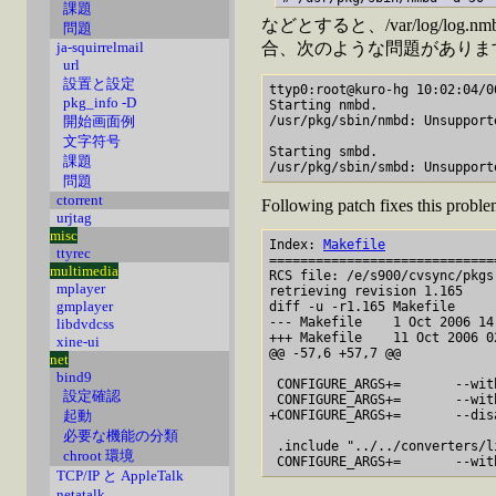
課題
などとすると、/var/log/log
問題
ja-squirrelmail
合、次のような問題がありま
url
設置と設定
ttyp0:root@kuro-hg 10:02:04/0
pkg_info -D
Starting nmbd.

開始画面例
/usr/pkg/sbin/nmbd: Unsupport
文字符号
Starting smbd.

課題
問題
ctorrent
Following patch fixes this probl
urjtag
misc
Index: 
Makefile
ttyrec
=============================
multimedia
RCS file: /e/s900/cvsync/pkgs
mplayer
retrieving revision 1.165

gmplayer
diff -u -r1.165 Makefile

--- Makefile    1 Oct 2006 14
libdvdcss
+++ Makefile    11 Oct 2006 0
xine-ui
@@ -57,6 +57,7 @@

net
bind9
 CONFIGURE_ARGS+=       --wit
設定確認
 CONFIGURE_ARGS+=       --wit
起動
+CONFIGURE_ARGS+=       --disa
必要な機能の分類
 .include "../../converters/l
chroot 環境
TCP/IP と AppleTalk
netatalk