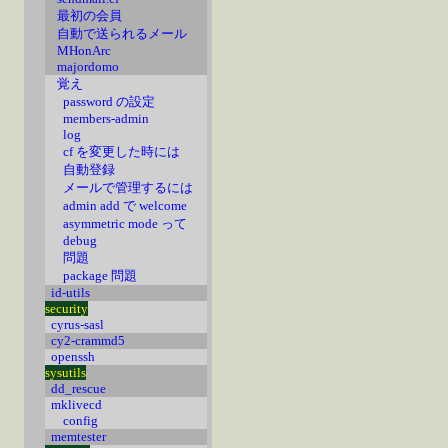
最初の会員
自動で送られるメール
MHonArc
majordomo
覚え
password の設定
members-admin
log
cf を変更した時には
自動登録
メールで管理するには
admin add で welcome
asymmetric mode って
debug
問題
package 問題
id-utils
security
cyrus-sasl
cy2-crammd5
openssh
sysutils
dd_rescue
mklivecd
config
memtester