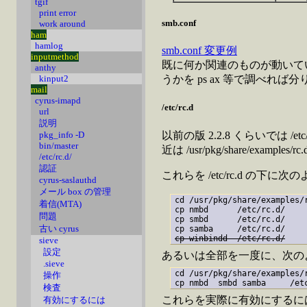
tgif
print error
smb.conf
work around
ham
hamlog
smb.conf 変更例
inputmethod
既に何か関連のものが動いているか
anthy
kinput2
うかを ps ax 等で調べれば
mail
cyrus-imapd
/etc/rc.d
url
説明
以前の版 2.2.8 くらいでは /et
pkg_info -D
bin/master
近は /usr/pkg/share/exampl
/etc/rc.d/
認証
これらを /etc/rc.d の
cyrus-saslauthd
メール box の管理
cd /usr/pkg/share/examples/r
着信(MTA)
cp nmbd      /etc/rc.d/

問題
cp smbd      /etc/rc.d/

古い cyrus
cp winbindd  /etc/rc.d/
sieve
設定
あるいは全部を一度に、次の
.sieve
cd /usr/pkg/share/examples/r
操作
検査
これらを実際に有効にするには /e
有効にするには