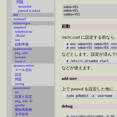
問題
saslauthd
smbd=YES

passwd is asked
nmbd=YES

fml
sendmail
milter-regex
起動
smtpfeed
smtpfeed.mc
./Build
/etc/rc.conf に設定する前なら
test
起動準備
# env smbd=YES nmbd=YES /etc
# env smbd=YES nmbd=YES /et
spamassassin
pkg_add
などとします。設定が済んで
sa-learn
local.cf
# /etc/rc.d/samba start
spamass-milter
などが使えます。
メール見出
設定
add user
問題
tuning
squirrelmail
上で passwd を設定した他
url
sudo pdbedit -a  username
設置と設定
pkg_info -D
apache
debug
開始画面例
文字符号
# /usr/pkg/sbin/nmbd -d 50