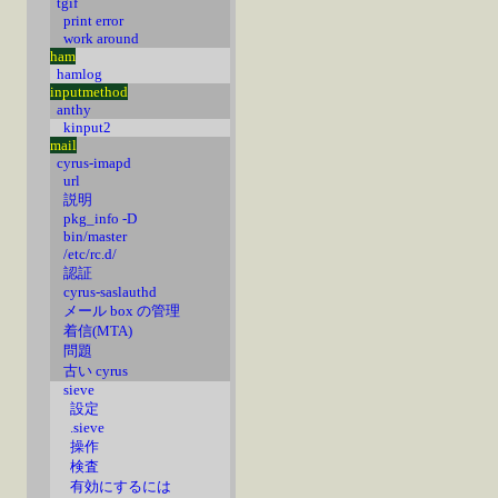
tgif
print error
work around
ham
hamlog
inputmethod
anthy
kinput2
mail
cyrus-imapd
url
説明
pkg_info -D
bin/master
/etc/rc.d/
認証
cyrus-saslauthd
メール box の管理
着信(MTA)
問題
古い cyrus
sieve
設定
.sieve
操作
検査
有効にするには