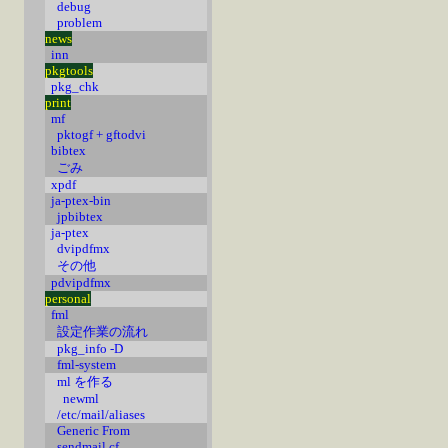
debug
problem
news
inn
pkgtools
pkg_chk
print
mf
pktogf + gftodvi
bibtex
ごみ
xpdf
ja-ptex-bin
jpbibtex
ja-ptex
dvipdfmx
その他
pdvipdfmx
personal
fml
設定作業の流れ
pkg_info -D
fml-system
ml を作る
newml
/etc/mail/aliases
Generic From
sendmail.cf