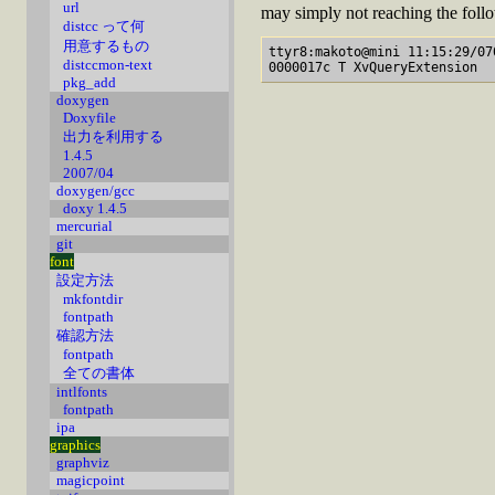
url
may simply not reaching the follo
distcc って何
用意するもの
ttyr8:makoto@mini 11:15:29/07
distccmon-text
pkg_add
doxygen
Doxyfile
出力を利用する
1.4.5
2007/04
doxygen/gcc
doxy 1.4.5
mercurial
git
font
設定方法
mkfontdir
fontpath
確認方法
fontpath
全ての書体
intlfonts
fontpath
ipa
graphics
graphviz
magicpoint