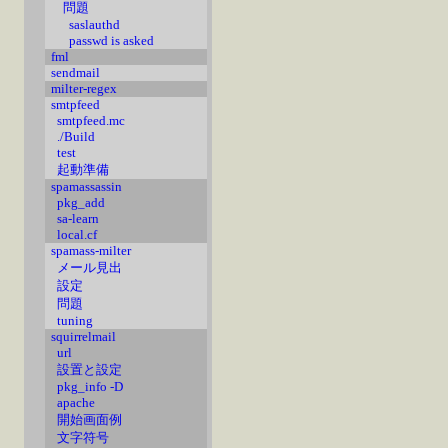
問題
saslauthd
passwd is asked
fml
sendmail
milter-regex
smtpfeed
smtpfeed.mc
./Build
test
起動準備
spamassassin
pkg_add
sa-learn
local.cf
spamass-milter
メール見出
設定
問題
tuning
squirrelmail
url
設置と設定
pkg_info -D
apache
開始画面例
文字符号