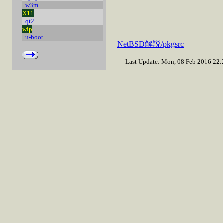
w3m
X11
qt2
wip
u-boot
NetBSD解説/pkgsrc
Last Update: Mon, 08 Feb 2016 22