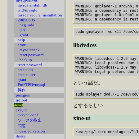
mysql-server
mysql_install_db
WARNING: gmplayer-1.0rc9nb1 m
rc.d/mysqld
WARNING: a dependency is restr
WARNING: gmplayer-1.0rc9nb1 m
mysql_secure_installation
20050605
pkg_add
(err)
grant
help
libdvdcss
error
mysqlcheck
reset password
WARNING: libdvdcss-1.2.9 may 
backup
WARNING: Legal problems due to
reset password
WARNING: libdvdcss-1.2.9 may 
create db
create user
grant
という話だ。
ProFTPD+mysql
操作
postgres
rrdtool
devel
とするらしい
cvsync
cvsync.conf
xine-ui
ソースの取出
問題
desired version
distcc