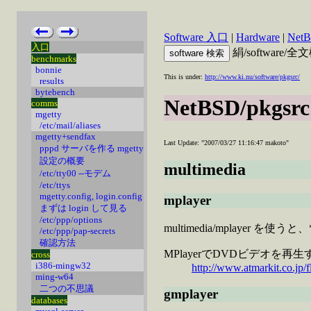
Software 入口
|
Hardware
|
Net
入口
絹/software/
benchmarks
bonnie
This is under:
http://www.ki.nu/software/pkgsrc/
results
bytebench
NetBSD/pkgsrc
comms
mgetty
/etc/mail/aliases
mgetty+sendfax
Last Update: "2007/03/27 11:16:47 makoto"
pppd サーバを作る mgetty
設定の概要
multimedia
/etc/tty00 --モデム
/etc/ttys
mgetty.config, login.config
mplayer
まずは login して見る
/etc/ppp/options
multimedia/mplaye
/etc/ppp/pap-secrets
確認方法
MPlayerでDVDビデオを再生す
cross
i386-mingw32
http://www.atmarkit.co.jp/f
ming-w64
二つの不思議
gmplayer
databases