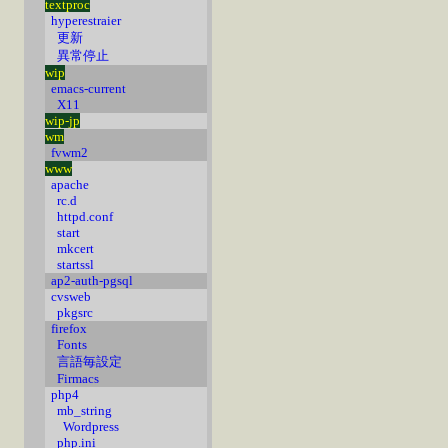
textproc
hyperestraier
更新
異常停止
wip
emacs-current
X11
wip-jp
wm
fvwm2
www
apache
rc.d
httpd.conf
start
mkcert
startssl
ap2-auth-pgsql
cvsweb
pkgsrc
firefox
Fonts
言語毎設定
Firmacs
php4
mb_string
Wordpress
php.ini