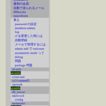
最初の会員
自動で送られるメール
MHonArc
majordomo
覚え
password の設定
members-admin
log
cf を変更した時には
自動登録
メールで管理するには
admin add で welcome
asymmetric mode って
debug
問題
package 問題
id-utils
security
cyrus-sasl
cy2-crammd5
openssh
sysutils
dd_rescue
mklivecd
config
memtester