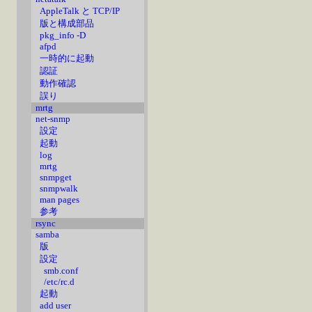
AppleTalk と TCP/IP
版と構成部品
pkg_info -D
afpd
一時的に起動
認証
動作確認
誤り
mrtg
net-snmp
設定
起動
log
mrtg
snmpget
snmpwalk
man pages
参考
rsync
samba
版
設定
smb.conf
/etc/rc.d
起動
add user