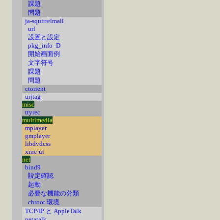
課題
問題
ja-squirrelmail
url
設置と設定
pkg_info -D
開始画面例
文字符号
課題
問題
ctorrent
urjtag
misc
ttyrec
multimedia
mplayer
gmplayer
libdvdcss
xine-ui
net
bind9
設定確認
起動
必要な機能の分類
chroot 環境
TCP/IP と AppleTalk
netatalk