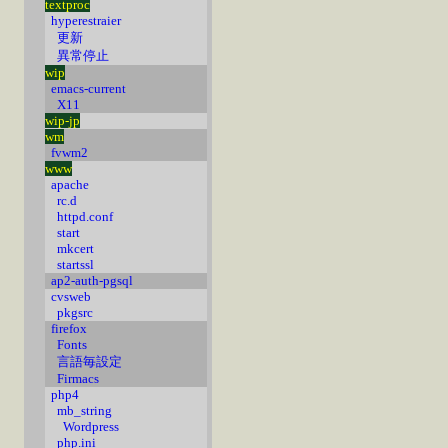
textproc
hyperestraier
更新
異常停止
wip
emacs-current
X11
wip-jp
wm
fvwm2
www
apache
rc.d
httpd.conf
start
mkcert
startssl
ap2-auth-pgsql
cvsweb
pkgsrc
firefox
Fonts
言語毎設定
Firmacs
php4
mb_string
Wordpress
php.ini