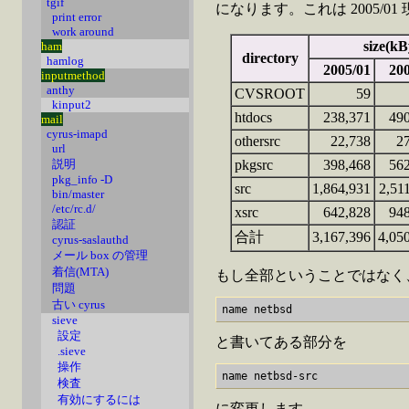
tgif
になります。これは 2005/01
print error
work around
size(kB
ham
directory
hamlog
2005/01
20
inputmethod
anthy
CVSROOT
59
kinput2
htdocs
238,371
49
mail
cyrus-imapd
othersrc
22,738
2
url
pkgsrc
398,468
56
説明
pkg_info -D
src
1,864,931
2,51
bin/master
/etc/rc.d/
xsrc
642,828
94
認証
合計
3,167,396
4,05
cyrus-saslauthd
メール box の管理
着信(MTA)
もし全部ということではなく、sr
問題
古い cyrus
sieve
設定
と書いてある部分を
.sieve
操作
検査
有効にするには
に変更します。