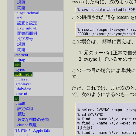
cvs co した時に、次のよ
課題
問題
ja-squirrelmail
この指摘された譜を rcsca
url
設置と設定
pkg_info -D
% rcscan /export/cvsync/src/
開始画面例
文字符号
この場合は、 簡単に言えば
課題
問題
元のサーバは正常で自
ctorrent
cvsync している元
urjtag
misc
ttyrec
この一つ目の場合には 単純に
multimedia
す。
mplayer
gmplayer
ただ、これでは、また次のとこ
libdvdcss
xine-ui
で、次のようにするのも一つ
net
bind9
設定確認
% setenv CVSYNC /export/cv
起動
% cd $CVSYNC

% find . -name \*,v -exec r
必要な機能の分類
% find . -name \*,v -exec r
chroot 環境
(または)

TCP/IP と AppleTalk
netatalk