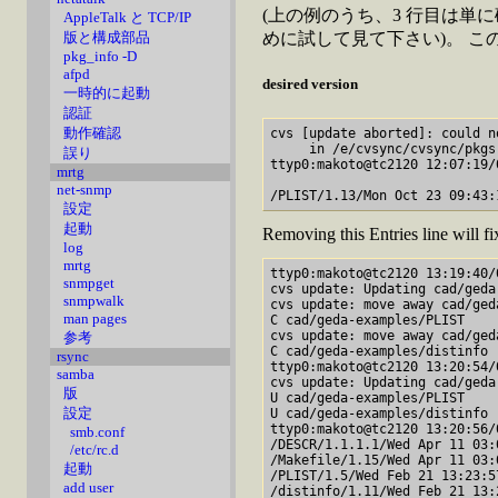
(上の例のうち、3 行目は単
AppleTalk と TCP/IP
版と構成部品
めに試して見て下さい)。 この
pkg_info -D
afpd
desired version
一時的に起動
認証
動作確認
cvs [update aborted]: could n
     in /e/cvsync/cvsync/pkgs
誤り
ttyp0:makoto@tc2120 12:07:19/
mrtg
net-snmp
設定
起動
Removing this Entries line will fi
log
mrtg
ttyp0:makoto@tc2120 13:19:40/
snmpget
cvs update: Updating cad/geda-
snmpwalk
cvs update: move away cad/ged
man pages
C cad/geda-examples/PLIST

cvs update: move away cad/ged
参考
C cad/geda-examples/distinfo

rsync
ttyp0:makoto@tc2120 13:20:54/
samba
cvs update: Updating cad/geda-
版
U cad/geda-examples/PLIST

設定
U cad/geda-examples/distinfo

ttyp0:makoto@tc2120 13:20:56/
smb.conf
/DESCR/1.1.1.1/Wed Apr 11 03:0
/etc/rc.d
/Makefile/1.15/Wed Apr 11 03:0
起動
/PLIST/1.5/Wed Feb 21 13:23:57
add user
/distinfo/1.11/Wed Feb 21 13:2