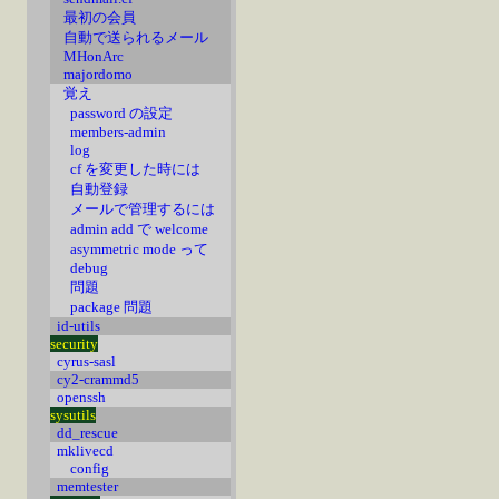
最初の会員
自動で送られるメール
MHonArc
majordomo
覚え
password の設定
members-admin
log
cf を変更した時には
自動登録
メールで管理するには
admin add で welcome
asymmetric mode って
debug
問題
package 問題
id-utils
security
cyrus-sasl
cy2-crammd5
openssh
sysutils
dd_rescue
mklivecd
config
memtester