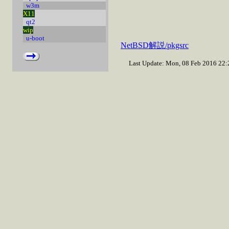
w3m
X11
qt2
wip
u-boot
NetBSD解説/pkgsrc
Last Update: Mon, 08 Feb 2016 22