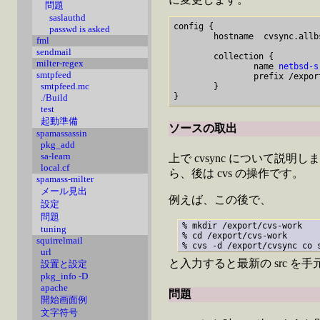
問題
saslauthd
config {

passwd is asked
        hostname  cvsync.allbs
fml
sendmail
        collection {

milter-regex
                name 
netbsd-s
smtpfeed
                prefix /export
smtpfeed.mc
        }

./Build
test
起動準備
ソースの取出
spamassassin
pkg_add
sa-learn
上で cvsync について説
local.cf
ら、後は cvs の操作です。
spamass-milter
メール見出
例えば、この後で、
設定
問題
% mkdir /export/cvs-work

tuning
% cd /export/cvs-work

squirrelmail
url
と入力すると最新の src を
設置と設定
pkg_info -D
apache
問題
開始画面例
文字符号