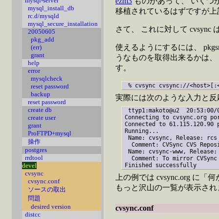
ezm3
ものがあって、 いくつか
mysql-server
mysql_install_db
移植されているはずですが上記
rc.d/mysqld
mysql_secure_installation
さて、 これに対して cvsync
20050605
pkg_add
使えるようにするには、 pkgsrc/dev
(err)
grant
うなものを取得出来るかは、
help
す。
error
mysqlcheck
 % cvsync cvsync://<host>[:
reset password
backup
実際には次のような入力と反
reset password
create db
 ttyp1:makoto@u2  20:53:00/
create user
Connecting to cvsync.org por
Connected to 61.115.120.90 p
grant
Running...

ProFTPD+mysql
 Name: cvsync, Release: rcs

操作
  Comment: CVSync CVS Reposi
postgres
 Name: cvsync-www, Release: 
rrdtool
  Comment: To mirror CVSync 
devel
cvsync
上の例では cvsync.org に
cvsync.conf
もっと沢山の一覧が表示され
ソースの取出
問題
desired version
cvsync.conf
distcc