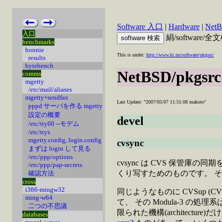
Software 入口
|
Hardware
|
Net
入口
絹/software/
benchmarks
bonnie
This is under:
http://www.ki.nu/software/pkgsrc/
results
bytebench
NetBSD/pkgsrc
comms
mgetty
/etc/mail/aliases
mgetty+sendfax
Last Update: "2007/05/07 11:51:08 makoto"
pppd サーバを作る mgetty
設定の概要
devel
/etc/tty00 --モデム
/etc/ttys
mgetty.config, login.config
cvsync
まずは login して見る
/etc/ppp/options
cvsync は CVS 保管
/etc/ppp/pap-secrets
くり写すためのものです。 
確認方法
cross
i386-mingw32
同じようなものに CVSup (CVS 
ming-w64
て、 その Modula-3 の処
二つの不思議
限られた機構(architectur
databases