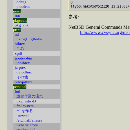
debug
D

problem
ttyp0:makoto@tc2120 13:21:08/
news
inn
参考:
pkgtools
pkg_chk
NetBSD General Commands Man
print
http://www.cvsync.org/man
mf
pktogf + gftodvi
bibtex
ごみ
xpdf
ja-ptex-bin
jpbibtex
ja-ptex
dvipdfmx
その他
pdvipdfmx
personal
fml
設定作業の流れ
pkg_info -D
fml-system
ml を作る
newml
/etc/mail/aliases
Generic From
sendmail.cf