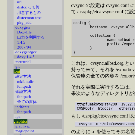
url
cvsync の設定は cvsync.con
distcc って何
て /usr/pkg/etc/cvs
用意するもの
distccmon-text
pkg_add
config {

        hostname  cvsync.allbs
doxygen
Doxyfile
        collection {

出力を利用する
                name netbsd re
1.4.5
                prefix /export
2007/04
        }

doxygen/gcc
doxy 1.4.5
mercurial
これは、cvsync.allbsd.o
git
持って来て、それを /export/
font
保管庫の全ての内容を /export
設定方法
mkfontdir
fontpath
それを実際に実行するには、 上
確認方法
果次のようなディレクトリが
fontpath
全ての書体
ttypf:makoto@st4200  19:22:0
intlfonts
fontpath
もし /usr/pkg/etc/cvsyn
ipa
graphics
graphviz
magicpoint
のように -c を使ってその