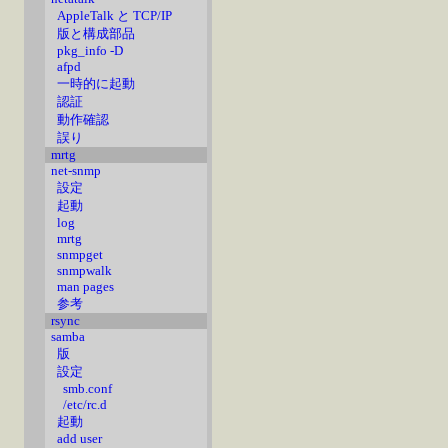
AppleTalk と TCP/IP
版と構成部品
pkg_info -D
afpd
一時的に起動
認証
動作確認
誤り
mrtg
net-snmp
設定
起動
log
mrtg
snmpget
snmpwalk
man pages
参考
rsync
samba
版
設定
smb.conf
/etc/rc.d
起動
add user