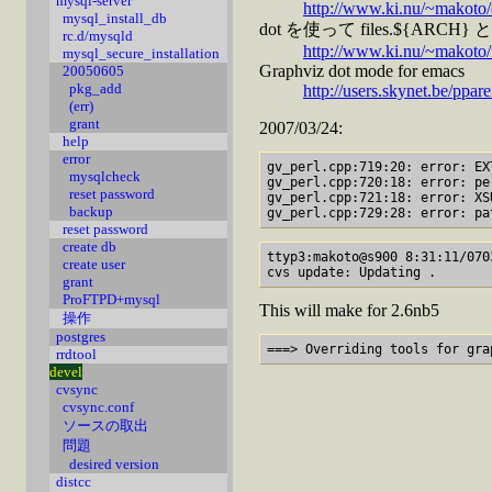
mysql-server
http://www.ki.nu/~makoto/
mysql_install_db
dot を使って files.${ARCH} と G
rc.d/mysqld
http://www.ki.nu/~makoto
mysql_secure_installation
Graphviz dot mode for emacs
20050605
pkg_add
http://users.skynet.be/ppa
(err)
grant
2007/03/24:
help
error
gv_perl.cpp:719:20: error: EX
mysqlcheck
gv_perl.cpp:720:18: error: pe
reset password
gv_perl.cpp:721:18: error: XS
backup
reset password
create db
ttyp3:makoto@s900 8:31:11/070
create user
grant
ProFTPD+mysql
This will make for 2.6nb5
操作
postgres
rrdtool
devel
cvsync
cvsync.conf
ソースの取出
問題
desired version
distcc