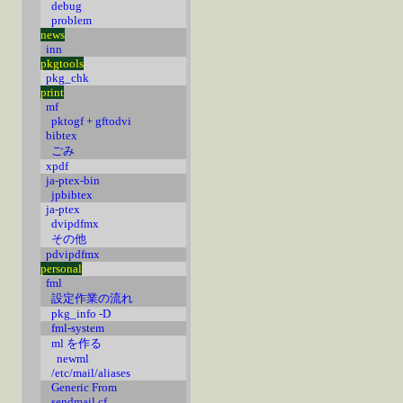
debug
problem
news
inn
pkgtools
pkg_chk
print
mf
pktogf + gftodvi
bibtex
ごみ
xpdf
ja-ptex-bin
jpbibtex
ja-ptex
dvipdfmx
その他
pdvipdfmx
personal
fml
設定作業の流れ
pkg_info -D
fml-system
ml を作る
newml
/etc/mail/aliases
Generic From
sendmail.cf