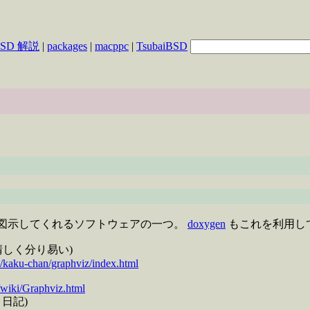
BSD 解説
|
packages
|
macppc
|
TsubaiBSD
関係 を図示してくれるソフトウェアの一つ。
doxygen
もこれを利用し
素晴しく分り易い)
m/kaku-chan/graphviz/index.html
/wiki/Graphviz.html
原 日記)