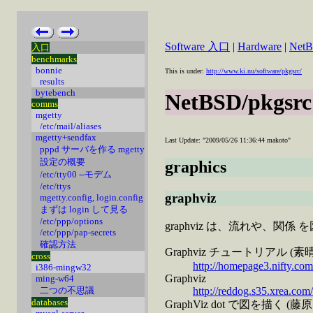
Software 入口
|
Hardware
|
Net
入口
benchmarks
bonnie
This is under:
http://www.ki.nu/software/pkgsrc/
results
bytebench
NetBSD/pkgsrc
comms
mgetty
/etc/mail/aliases
mgetty+sendfax
Last Update: "2009/05/26 11:36:44 makoto"
pppd サーバを作る mgetty
設定の概要
graphics
/etc/tty00 --モデム
/etc/ttys
graphviz
mgetty.config, login.config
まずは login して見る
/etc/ppp/options
graphviz は、流れや、
/etc/ppp/pap-secrets
確認方法
Graphviz チュートリアル (
cross
http://homepage3.nifty.co
i386-mingw32
Graphviz
ming-w64
http://reddog.s35.xrea.com
二つの不思議
databases
GraphViz dot で図を描く (藤