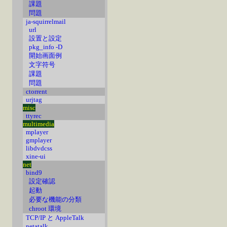
課題
問題
ja-squirrelmail
url
設置と設定
pkg_info -D
開始画面例
文字符号
課題
問題
ctorrent
urjtag
misc
ttyrec
multimedia
mplayer
gmplayer
libdvdcss
xine-ui
net
bind9
設定確認
起動
必要な機能の分類
chroot 環境
TCP/IP と AppleTalk
netatalk