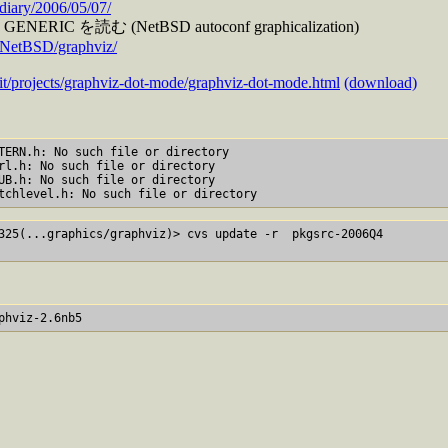
diary/2006/05/07/
ENERIC を読む (NetBSD autoconf graphicalization)
/NetBSD/graphviz/
reit/projects/graphviz-dot-mode/graphviz-dot-mode.html
(download)
TERN.h: No such file or directory

rl.h: No such file or directory

UB.h: No such file or directory

325(...graphics/graphviz)> cvs update -r  pkgsrc-2006Q4  
