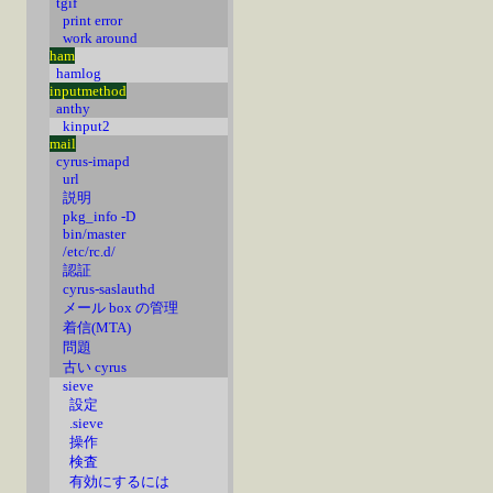
tgif
print error
work around
ham
hamlog
inputmethod
anthy
kinput2
mail
cyrus-imapd
url
説明
pkg_info -D
bin/master
/etc/rc.d/
認証
cyrus-saslauthd
メール box の管理
着信(MTA)
問題
古い cyrus
sieve
設定
.sieve
操作
検査
有効にするには