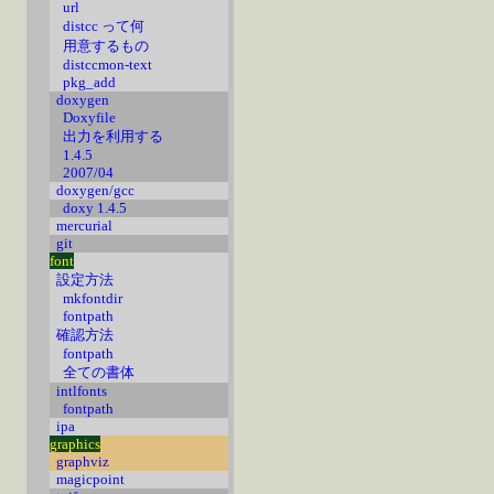
url
distcc って何
用意するもの
distccmon-text
pkg_add
doxygen
Doxyfile
出力を利用する
1.4.5
2007/04
doxygen/gcc
doxy 1.4.5
mercurial
git
font
設定方法
mkfontdir
fontpath
確認方法
fontpath
全ての書体
intlfonts
fontpath
ipa
graphics
graphviz
magicpoint