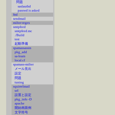
問題
saslauthd
passwd is asked
fml
sendmail
milter-regex
smtpfeed
smtpfeed.mc
./Build
test
起動準備
spamassassin
pkg_add
sa-learn
local.cf
spamass-milter
メール見出
設定
問題
tuning
squirrelmail
url
設置と設定
pkg_info -D
apache
開始画面例
文字符号