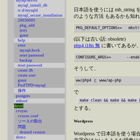
mysql-server
mysql_install_db
日本語を使うには mb_string を
rc.d/mysqld
mysql_secure_installation
のような方法 もあるかも知れ
20050605
pkg_add
(err)
grant
(以下は古い話: obsolete)
help
php4 i18n 無
に書いてあるが、pkg
error
mysqlcheck
reset password
backup
reset password
そうして、
create db
create user
grant
ProFTPD+mysql
操作
で
postgres
make clean && make && make 
rrdtool
devel
とする。
cvsync
cvsync.conf
Wordpress
ソースの取出
問題
desired version
Wordpress で日本語を使
distcc