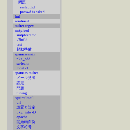
問題
saslauthd
passwd is asked
fml
sendmail
milter-regex
smtpfeed
smtpfeed.mc
./Build
test
起動準備
spamassassin
pkg_add
sa-learn
local.cf
spamass-milter
メール見出
設定
問題
tuning
squirrelmail
url
設置と設定
pkg_info -D
apache
開始画面例
文字符号