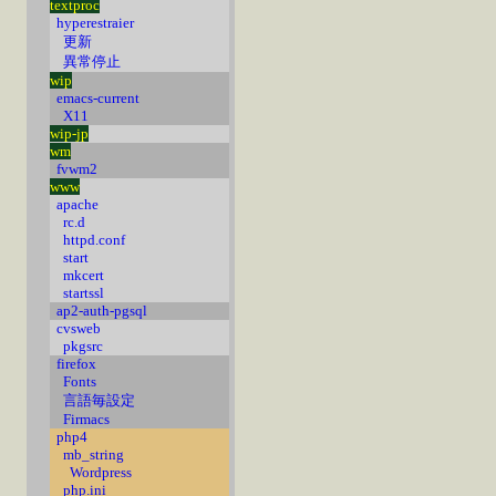
textproc
hyperestraier
更新
異常停止
wip
emacs-current
X11
wip-jp
wm
fvwm2
www
apache
rc.d
httpd.conf
start
mkcert
startssl
ap2-auth-pgsql
cvsweb
pkgsrc
firefox
Fonts
言語毎設定
Firmacs
php4
mb_string
Wordpress
php.ini