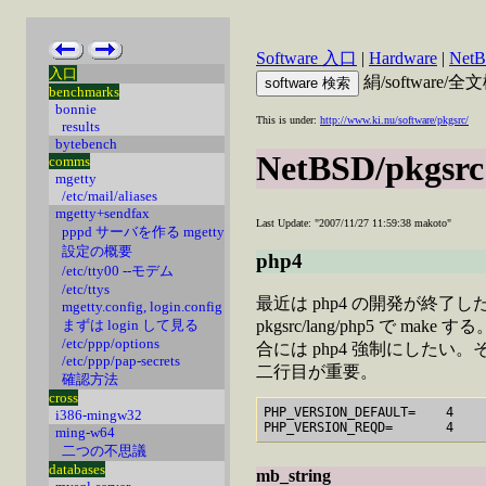
Software 入口
|
Hardware
|
Net
入口
絹/software/
benchmarks
bonnie
This is under:
http://www.ki.nu/software/pkgsrc/
results
bytebench
NetBSD/pkgsrc
comms
mgetty
/etc/mail/aliases
mgetty+sendfax
Last Update: "2007/11/27 11:59:38 makoto"
pppd サーバを作る mgetty
設定の概要
php4
/etc/tty00 --モデム
/etc/ttys
最近は php4 の開発が終了
mgetty.config, login.config
まずは login して見る
pkgsrc/lang/php5 で ma
/etc/ppp/options
合には php4 強制にしたい。
/etc/ppp/pap-secrets
二行目が重要。
確認方法
cross
PHP_VERSION_DEFAULT=    4

i386-mingw32
ming-w64
二つの不思議
databases
mb_string