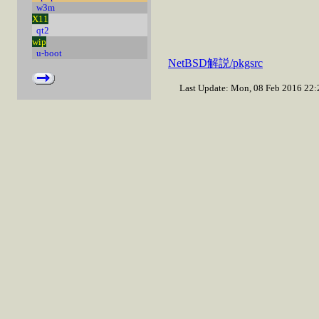
w3m
X11
qt2
wip
u-boot
NetBSD解説/pkgsrc
Last Update: Mon, 08 Feb 2016 22