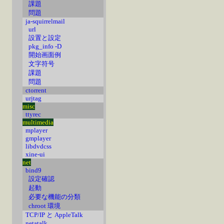
課題
問題
ja-squirrelmail
url
設置と設定
pkg_info -D
開始画面例
文字符号
課題
問題
ctorrent
urjtag
misc
ttyrec
multimedia
mplayer
gmplayer
libdvdcss
xine-ui
net
bind9
設定確認
起動
必要な機能の分類
chroot 環境
TCP/IP と AppleTalk
netatalk