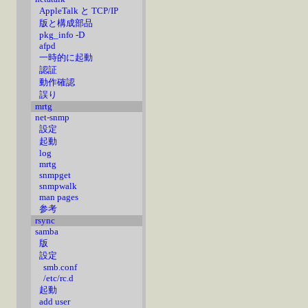
AppleTalk と TCP/IP
版と構成部品
pkg_info -D
afpd
一時的に起動
認証
動作確認
誤り
mrtg
net-snmp
設定
起動
log
mrtg
snmpget
snmpwalk
man pages
参考
rsync
samba
版
設定
smb.conf
/etc/rc.d
起動
add user