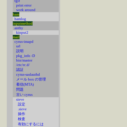
tgif
print error
work around
ham
hamlog
inputmethod
anthy
kinput2
mail
cyrus-imapd
url
説明
pkg_info -D
bin/master
/etc/rc.d/
認証
cyrus-saslauthd
メール box の管理
着信(MTA)
問題
古い cyrus
sieve
設定
.sieve
操作
検査
有効にするには