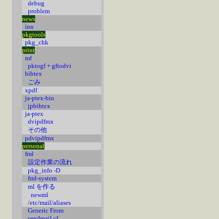
debug
problem
news
inn
pkgtools
pkg_chk
print
mf
pktogf + gftodvi
bibtex
ごみ
xpdf
ja-ptex-bin
jpbibtex
ja-ptex
dvipdfmx
その他
pdvipdfmx
personal
fml
設定作業の流れ
pkg_info -D
fml-system
ml を作る
newml
/etc/mail/aliases
Generic From
sendmail.cf