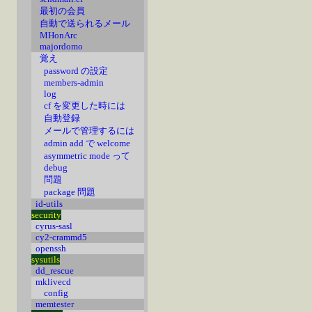
最初の会員
自動で送られるメール
MHonArc
majordomo
覚え
password の設定
members-admin
log
cf を変更した時には
自動登録
メールで管理するには
admin add で welcome
asymmetric mode って
debug
問題
package 問題
id-utils
security
cyrus-sasl
cy2-crammd5
openssh
sysutils
dd_rescue
mklivecd
config
memtester