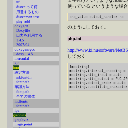
文字化けというような現象になる。 特
url
使っている というような場合が考
distcc って何
用意するもの
distccmon-text
pkg_add
doxygen
のようにしておく。
Doxyfile
出力を利用する
php.ini
1.4.5
2007/04
doxygen/gcc
http://www.ki.nu/software/NetBS
doxy 1.4.5
しておく
mercurial
git
[mbstring]

font
mbstring.internal_encoding = E
設定方法
mbstring.http_input = auto 

mkfontdir
mbstring.http_output = EUC-JP

fontpath
mbstring.detect_order = auto 

確認方法
fontpath
全ての書体
intlfonts
fontpath
ipa
graphics
graphviz
magicpoint