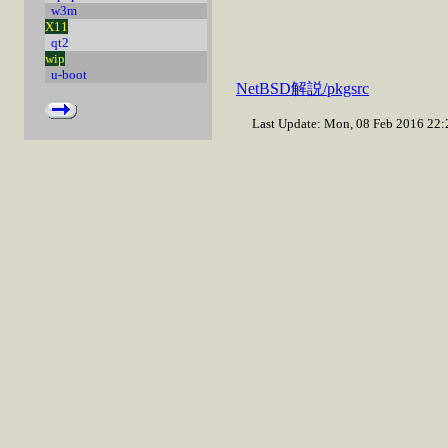
w3m
X11
qt2
wip
u-boot
NetBSD解説/pkgsrc
Last Update: Mon, 08 Feb 2016 22