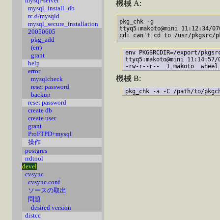
mysql-server
機械 A:
mysql_install_db
rc.d/mysqld
pkg_chk -g

mysql_secure_installation
ttyq5:makoto@mini 11:12:34/07
20050605
pkg_add
(err)
env PKGSRCDIR=/export/pkgsrc
grant
ttyq5:makoto@mini 11:14:57/
help
error
機械 B:
mysqlcheck
reset password
backup
reset password
create db
create user
grant
ProFTPD+mysql
操作
postgres
rrdtool
devel
cvsync
cvsync.conf
ソースの取出
問題
desired version
distcc