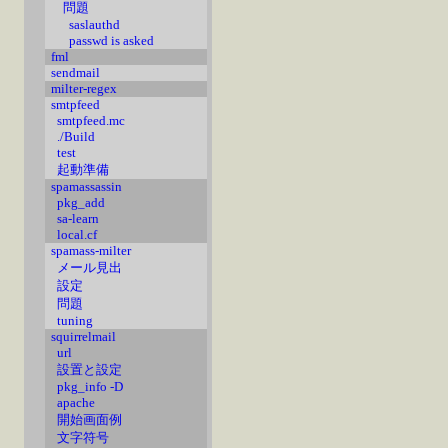
問題
saslauthd
passwd is asked
fml
sendmail
milter-regex
smtpfeed
smtpfeed.mc
./Build
test
起動準備
spamassassin
pkg_add
sa-learn
local.cf
spamass-milter
メール見出
設定
問題
tuning
squirrelmail
url
設置と設定
pkg_info -D
apache
開始画面例
文字符号