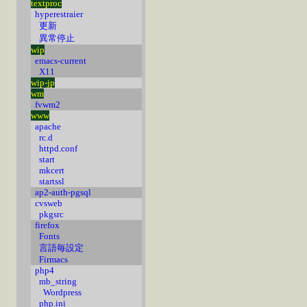
textproc
hyperestraier
更新
異常停止
wip
emacs-current
X11
wip-jp
wm
fvwm2
www
apache
rc.d
httpd.conf
start
mkcert
startssl
ap2-auth-pgsql
cvsweb
pkgsrc
firefox
Fonts
言語毎設定
Firmacs
php4
mb_string
Wordpress
php.ini