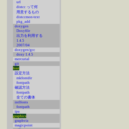
url
distcc って何
用意するもの
distccmon-text
pkg_add
doxygen
Doxyfile
出力を利用する
1.4.5
2007/04
doxygen/gcc
doxy 1.4.5
mercurial
git
font
設定方法
mkfontdir
fontpath
確認方法
fontpath
全ての書体
intlfonts
fontpath
ipa
graphics
graphviz
magicpoint