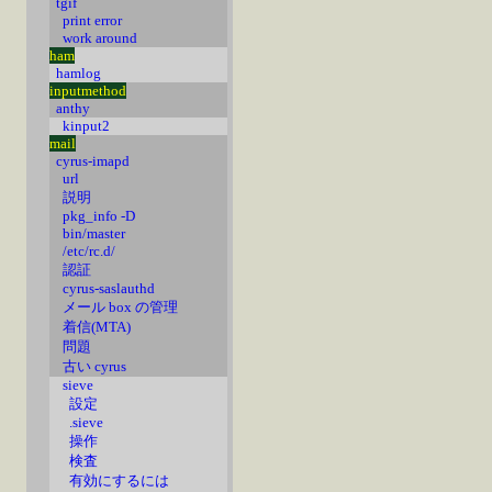
tgif
print error
work around
ham
hamlog
inputmethod
anthy
kinput2
mail
cyrus-imapd
url
説明
pkg_info -D
bin/master
/etc/rc.d/
認証
cyrus-saslauthd
メール box の管理
着信(MTA)
問題
古い cyrus
sieve
設定
.sieve
操作
検査
有効にするには