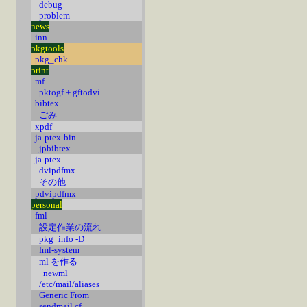
debug
problem
news
inn
pkgtools
pkg_chk
print
mf
pktogf + gftodvi
bibtex
ごみ
xpdf
ja-ptex-bin
jpbibtex
ja-ptex
dvipdfmx
その他
pdvipdfmx
personal
fml
設定作業の流れ
pkg_info -D
fml-system
ml を作る
newml
/etc/mail/aliases
Generic From
sendmail.cf