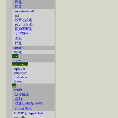
課題
問題
ja-squirrelmail
url
設置と設定
pkg_info -D
開始画面例
文字符号
課題
問題
ctorrent
urjtag
misc
ttyrec
multimedia
mplayer
gmplayer
libdvdcss
xine-ui
net
bind9
設定確認
起動
必要な機能の分類
chroot 環境
TCP/IP と AppleTalk
netatalk