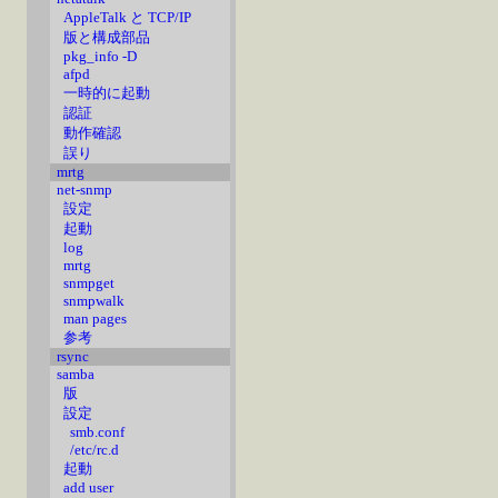
AppleTalk と TCP/IP
版と構成部品
pkg_info -D
afpd
一時的に起動
認証
動作確認
誤り
mrtg
net-snmp
設定
起動
log
mrtg
snmpget
snmpwalk
man pages
参考
rsync
samba
版
設定
smb.conf
/etc/rc.d
起動
add user