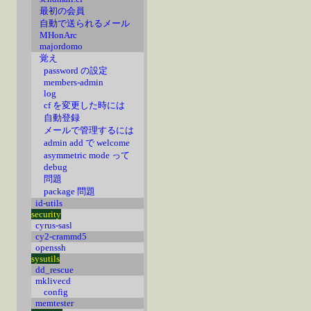
最初の会員
自動で送られるメール
MHonArc
majordomo
覚え
password の設定
members-admin
log
cf を変更した時には
自動登録
メールで管理するには
admin add で welcome
asymmetric mode って
debug
問題
package 問題
id-utils
security
cyrus-sasl
cy2-crammd5
openssh
sysutils
dd_rescue
mklivecd
config
memtester