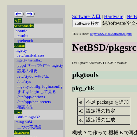
Software 入口
|
Hardware
|
Net
入口
絹/software/
benchmarks
bonnie
This is under:
http://www.ki.nu/software/pkgsrc/
results
bytebench
NetBSD/pkgsrc
comms
mgetty
/etc/mail/aliases
mgetty+sendfax
Last Update: "2007/03/24 11:23:37 makoto"
pppd サーバを作る mgetty
設定の概要
pkgtools
/etc/tty00 --モデム
/etc/ttys
mgetty.config, login.config
pkg_chk
まずは login して見る
/etc/ppp/options
-a
不足 package を追加
/etc/ppp/pap-secrets
確認方法
-C
設定譜の指定
cross
i386-mingw32
-g
設定譜の生成
ming-w64
二つの不思議
機械 A で作って 機械 B で再生
databases