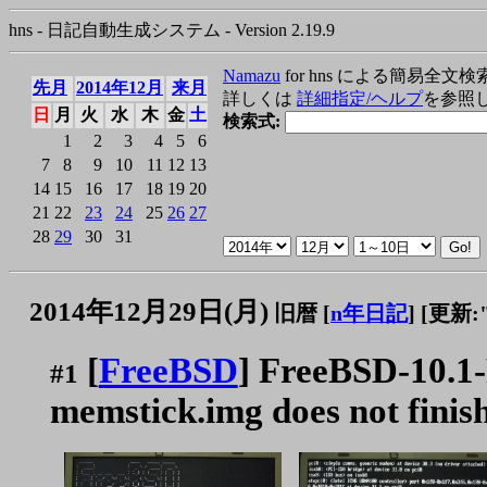
hns - 日記自動生成システム - Version 2.19.9
Namazu
for hns による簡易全文検
先月
2014年12月
来月
詳しくは
詳細指定/ヘルプ
を参照
日
月
火
水
木
金
土
検索式:
1
2
3
4
5
6
7
8
9
10
11
12
13
14
15
16
17
18
19
20
21
22
23
24
25
26
27
28
29
30
31
2014年12月29日(月)
旧暦 [
n年日記
]
[更新:"2
[
FreeBSD
] FreeBSD-10.
#1
memstick.img does not finish