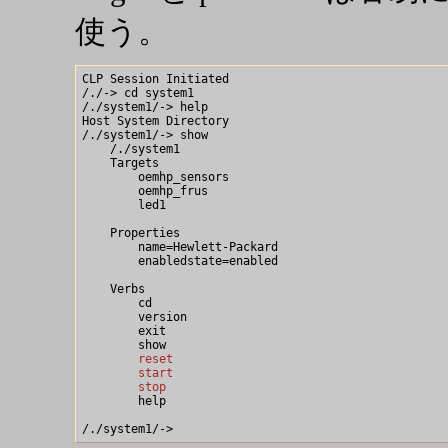
使う。
CLP Session Initiated

/./-> cd system1

/./system1/-> help

Host System Directory

/./system1/-> show

    /./system1

    Targets

        oemhp_sensors

        oemhp_frus

        led1

    Properties

        name=Hewlett-Packard

        enabledstate=enabled

    Verbs

        cd

        version

        exit

        reset
        start
        stop

        help
