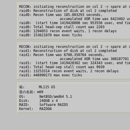
RECON: initiating reconstruction on col 2 -> spare at c
raid0: Reconstruction of disk at col 2 completed

raid0: Recon time was 185.003293 seconds, 

                    accumulated XOR time was 6423402 us
raid0:  (start time 1419428008 sec 953556 usec, end tim
raid0: Total head-sep stall count was 2203

raid0: 1294053 recon event waits, 1 recon delays

RECON: initiating reconstruction on col 2 -> spare at c
raid1: Reconstruction of disk at col 2 completed

raid1: Recon time was 6700.350764 seconds, 

                    accumulated XOR time was 308187701 
raid1:  (start time 1419428302 sec 324343 usec, end tim
raid1: Total head-sep stall count was 9939

raid1: 13253314 recon event waits, 2 recon delays

箱:       ML115 G5 

昔の名前: m09

OS:       NetBSD/amd64 5.1

Disk:     240GB x 4

RAID:	  Software RAID5
