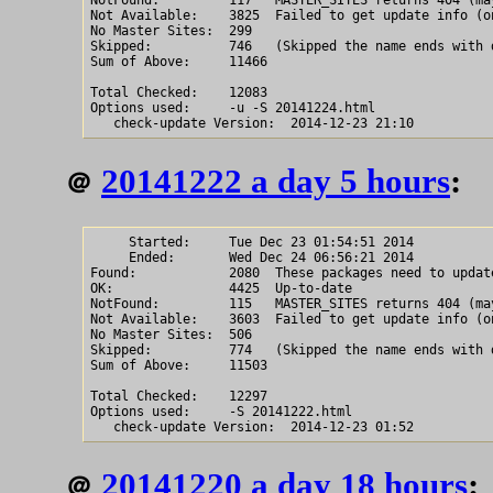
NotFound:         117	MASTER_SITES returns 404 (may be wrong observation)

Not Available:    3825	Failed to get update info (only listed with -f option)

No Master Sites:  299

Skipped:          746	(Skipped the name ends with digits)

Sum of Above:     11466

Total Checked:    12083

Options used:     -u -S 20141224.html

20141222 a day 5 hours
:
＠
     Started:     Tue Dec 23 01:54:51 2014

     Ended:       Wed Dec 24 06:56:21 2014

Found:            2080	These packages need to update

OK:               4425	Up-to-date

NotFound:         115	MASTER_SITES returns 404 (may be wrong observation)

Not Available:    3603	Failed to get update info (only listed with -f option)

No Master Sites:  506

Skipped:          774	(Skipped the name ends with digits)

Sum of Above:     11503

Total Checked:    12297

Options used:     -S 20141222.html

20141220 a day 18 hours
:
＠