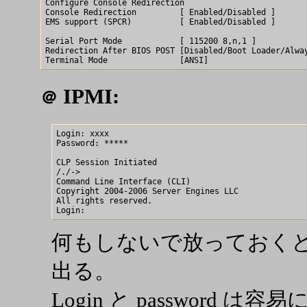
Configure Console Redirection

Console Redirection         [ Enabled/Disabled ]

EMS support (SPCR)          [ Enabled/Disabled ]

Serial Port Mode            [ 115200 8,n,1 ]

Redirection After BIOS POST [Disabled/Boot Loader/Alway
IPMI:
＠
Login: xxxx

Password: *****

CLP Session Initiated

/./-> 

Command Line Interface (CLI)

Copyright 2004-2006 Server Engines LLC

All rights reserved.

何もしないで放っておくと、上
出る。
Login と password