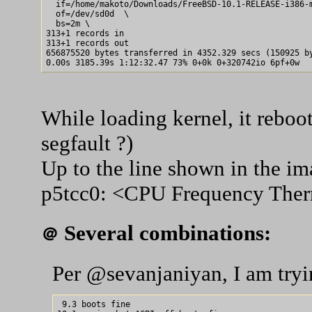
  if=/home/makoto/Downloads/FreeBSD-10.1-RELEASE-i386-m
  of=/dev/sd0d  \

  bs=2m \

313+1 records in

313+1 records out

656875520 bytes transferred in 4352.329 secs (150925 by
While loading kernel, it reboo
segfault ?)
Up to the line shown in the i
p5tcc0: <CPU Frequency Ther
Several combinations:
＠
Per @sevanjaniyan, I am tryi
 9.3 boots fine
