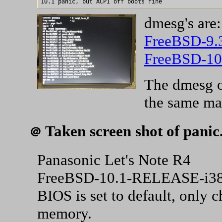
dmesg's are:
FreeBSD-9.
FreeBSD-10
The dmesg o
the same ma
Taken screen shot of panic
＠
Panasonic Let's Note R4
FreeBSD-10.1-RELEASE-i38
BIOS is set to default, only
memory.