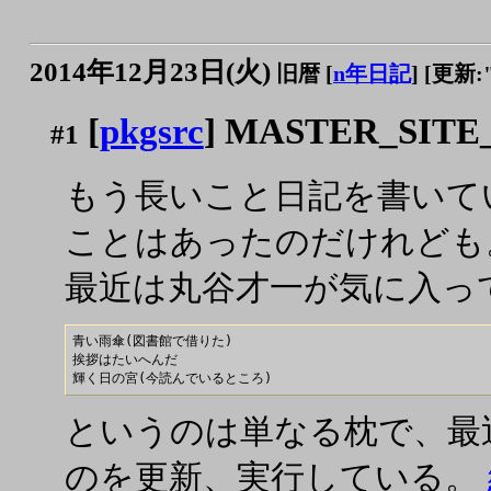
2014年12月23日(火)
旧暦 [
n年日記
]
[更新:"2
[
pkgsrc
] MASTER_SITE
#1
もう長いこと日記を書いて
ことはあったのだけれども
最近は丸谷才一が気に入っ
青い雨傘(図書館で借りた)

挨拶はたいへんだ

というのは単なる枕で、最
のを更新、実行している。