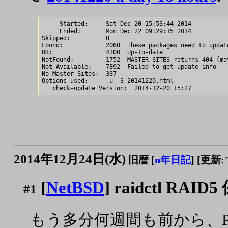
     Started:     Sat Dec 20 15:53:44 2014

     Ended:       Mon Dec 22 09:29:15 2014

Skipped:          0

Found:            2060	These packages need to update

OK:               4300	Up-to-date

NotFound:         1752	MASTER_SITES returns 404 (may be wrong observation)

Not Available:    7892	Failed to get update info 

No Master Sites:  337

Options used:     -u -S 20141220.html

2014年12月24日(水)
旧暦 [
n年日記
]
[更新:"2
[
NetBSD
] raidctl RAID
#1
もう多分何週間も前から、P