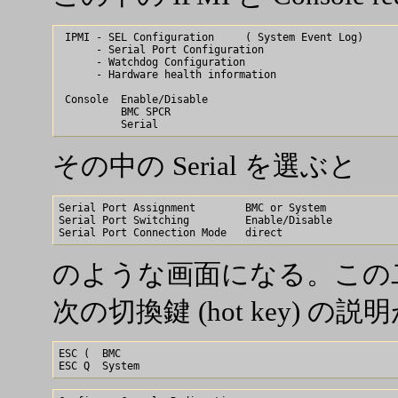
 IPMI - SEL Configuration     ( System Event Log)

      - Serial Port Configuration

      - Watchdog Configuration

      - Hardware health information

 Console  Enable/Disable

          BMC SPCR

その中の Serial を選ぶと
Serial Port Assignment        BMC or System

Serial Port Switching         Enable/Disable

のような画面になる。この
次の切換鍵 (hot key) の
ESC (  BMC
