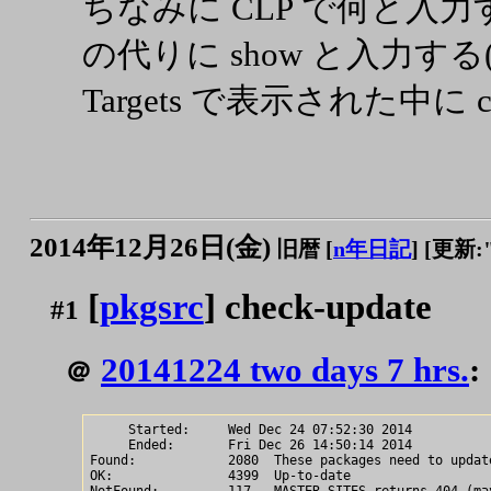
ちなみに CLP で何と入力
の代りに show と入力す
Targets で表示された中に 
2014年12月26日(金)
旧暦 [
n年日記
]
[更新:"2
[
pkgsrc
] check-update
#1
20141224 two days 7 hrs.
:
＠
     Started:     Wed Dec 24 07:52:30 2014

     Ended:       Fri Dec 26 14:50:14 2014

Found:            2080	These packages need to update

OK:               4399	Up-to-date
