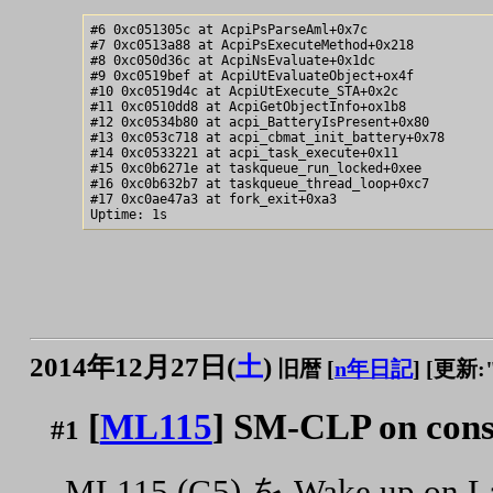
#6 0xc051305c at AcpiPsParseAml+0x7c

#7 0xc0513a88 at AcpiPsExecuteMethod+0x218

#8 0xc050d36c at AcpiNsEvaluate+0x1dc

#9 0xc0519bef at AcpiUtEvaluateObject+ox4f

#10 0xc0519d4c at AcpiUtExecute_STA+0x2c

#11 0xc0510dd8 at AcpiGetObjectInfo+ox1b8

#12 0xc0534b80 at acpi_BatteryIsPresent+0x80

#13 0xc053c718 at acpi_cbmat_init_battery+0x78

#14 0xc0533221 at acpi_task_execute+0x11

#15 0xc0b6271e at taskqueue_run_locked+0xee

#16 0xc0b632b7 at taskqueue_thread_loop+0xc7

#17 0xc0ae47a3 at fork_exit+0xa3

2014年12月27日(
土
)
旧暦 [
n年日記
]
[更新:"2
[
ML115
] SM-CLP on cons
#1
ML115 (G5) を Wake up o