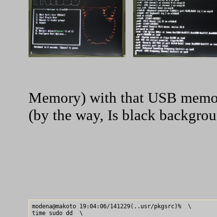
Memory) with that USB memor
(by the way, Is black backgro
modena@makoto 19:04:06/141229(..usr/pkgsrc)%  \

time sudo dd  \
