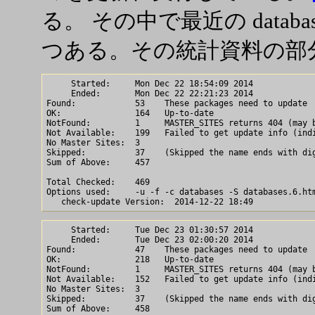
る。 その中で最近の datab
つある。その統計資料の部
     Started:     Mon Dec 22 18:54:09 2014

     Ended:       Mon Dec 22 22:21:23 2014

Found:            53	These packages need to update

OK:               164	Up-to-date

NotFound:         1	MASTER_SITES returns 404 (may be wrong observation)

Not Available:    199	Failed to get update info (indicated as 0.0)

No Master Sites:  3

Skipped:          37	(Skipped the name ends with digits)

Sum of Above:     457

Total Checked:    469

Options used:     -u -f -c databases -S databases.6.htm
     Started:     Tue Dec 23 01:30:57 2014

     Ended:       Tue Dec 23 02:00:20 2014

Found:            47	These packages need to update

OK:               218	Up-to-date

NotFound:         1	MASTER_SITES returns 404 (may be wrong observation)

Not Available:    152	Failed to get update info (indicated as 0.0)

No Master Sites:  3

Skipped:          37	(Skipped the name ends with digits)

Sum of Above:     458
