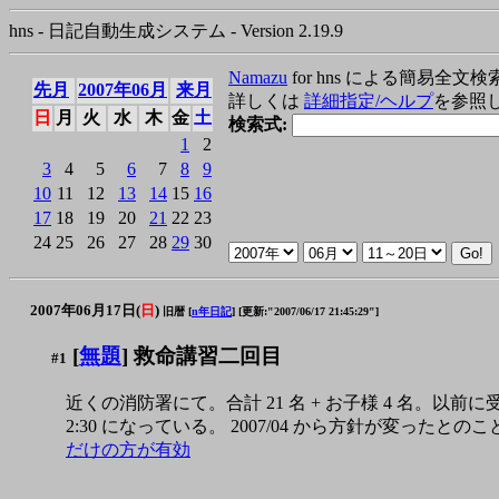
hns - 日記自動生成システム - Version 2.19.9
Namazu
for hns による簡易全文検
先月
2007年06月
来月
詳しくは
詳細指定/ヘルプ
を参照
日
月
火
水
木
金
土
検索式:
1
2
3
4
5
6
7
8
9
10
11
12
13
14
15
16
17
18
19
20
21
22
23
24
25
26
27
28
29
30
2007年06月17日(
日
)
旧暦 [
n年日記
]
[更新:"2007/06/17 21:45:29"]
[
無題
] 救命講習二回目
#1
近くの消防署にて。合計 21 名 + お子様 4 名。以前に受け
2:30 になっている。 2007/04 から方針が変ったとの
だけの方が有効